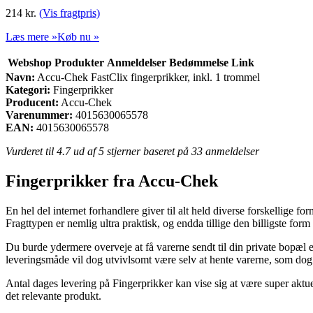
214
kr.
(Vis fragtpris)
Læs mere »
Køb nu »
Webshop
Produkter
Anmeldelser
Bedømmelse
Link
Navn:
Accu-Chek FastClix fingerprikker, inkl. 1 trommel
Kategori:
Fingerprikker
Producent:
Accu-Chek
Varenummer:
4015630065578
EAN:
4015630065578
Vurderet til
4.7
ud af 5 stjerner baseret på
33
anmeldelser
Fingerprikker fra Accu-Chek
En hel del internet forhandlere giver til alt held diverse forskellige 
Fragttypen er nemlig ultra praktisk, og endda tillige den billigste for
Du burde ydermere overveje at få varerne sendt til din private bopæl e
leveringsmåde vil dog utvivlsomt være selv at hente varerne, som dog 
Antal dages levering på Fingerprikker kan vise sig at være super aktue
det relevante produkt.