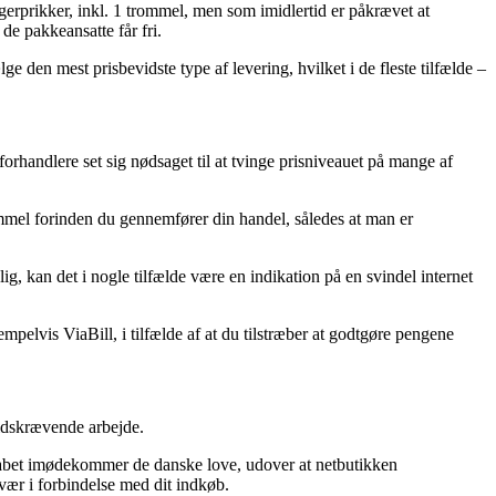
gerprikker, inkl. 1 trommel, men som imidlertid er påkrævet at
 de pakkeansatte får fri.
e den mest prisbevidste type af levering, hvilket i de fleste tilfælde –
 forhandlere set sig nødsaget til at tvinge prisniveauet på mange af
ommel forinden du gennemfører din handel, således at man er
 kan det i nogle tilfælde være en indikation på en svindel internet
elvis ViaBill, i tilfælde af at du tilstræber at godtgøre pengene
tidskrævende arbejde.
elskabet imødekommer de danske love, udover at netbutikken
svær i forbindelse med dit indkøb.