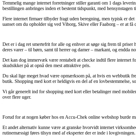
Temmelig mange internet forretninger stiller garanti om 1 dags leveri
bestillingen anbringes inden et bestemt tidspunkt, med hensynstagen til 
Flere internet firmaer tilbyder fragt uden beregning, men typisk er det
uanset om du opholder sig ved Viborg, Skive eller Faaborg – er at få de
Det er i dag ret smertefrit for alle og enhver at søge sig frem til pris
deres varer – til børn, samt til herrer og damer – markant, og endda n
Det kan dog immervæk være rentabelt at checke indtil flere internet f
skudsikker på at opnå den mest attraktive pris.
Du skal lige meget hvad være opmærksom på, at hvis en webbutik fremb
butik. Shopping med kort er heldigvis en del af en lovbestemmelse, som
Vi går generelt ind for shopping med kort eller betalinger med mobile
over flere uger.
Forud for at nogen køber hos en Accu-Chek online webshop burde man 
Et andet alternativ kunne være at granske hvorvidt internet virksomhed
rutinemæssigt føres tilsyn med af eksperter der er inde i lovgivningen.