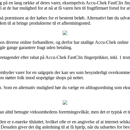
ng på en lang række af deres varer, eksempelvis Accu-Chek FastClix fin
at de har mulighed for at nå at få varen hen til fragtfirmaet forud for at
 så præmissen at der købes for et bestemt beløb. Alternativt bør du udvælg
m til at bringe produkterne til et afhentningssted.
er hos diverse online forhandlere, og derfor har utallige Accu-Chek online
ogle gange garantere fragt uden betaling.
oretagender efter rabat på Accu-Chek FastClix fingerprikker, inkl. 1 tr
yder varer for en salgspris der kan ses som besynderligt overkommelig,
 støtter folk imod uoprigtige shops på nettet.
n. Som en alternativ mulighed bør du vælge en afdragsordning som eksemp
altid betragte virksomhedens forretningsvilkår, men det er typisk et 
en er e-mærke tilsluttet, hvilket ofte er en angivelse af at internet s
 Desuden giver det dig anledning til at få hjælp, når du udsættes for be