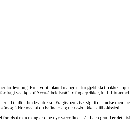
former for levering. En favorit iblandt mange er for øjeblikket pakkeshop
m for fragt ved køb af Accu-Chek FastClix fingerprikker, inkl. 1 trommel.
ller ud til dit arbejdes adresse. Fragttypen viser sig tit en anelse mer
står og falder med at du befinder dig nær e-butikkens tilholdssted.
l forudsat man mangler dine nye varer fluks, så af den grund er det utvi