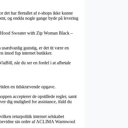
or det har flertallet af e-shops ikke kunne
somt, og endda nogle gange byde på levering
ol Hood Sweater with Zip Woman Black –
usædvanlig gunstig, er det tit være en
en imod fup internet butikker.
iaBill, når du ser en fordel i at afbetale
rtiden en tidskrævende opgave.
oppen accepterer de opstillede regler, samt
er dig mulighed for assistance, ifald du
ilken returpolitik internet selskabet
d kan bevidne sin ordre af ACLIMA Warmwool