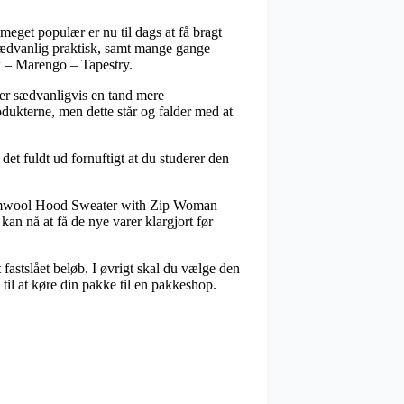
meget populær er nu til dags at få bragt
usædvanlig praktisk, samt mange gange
– Marengo – Tapestry.
n er sædvanligvis en tand mere
odukterne, men dette står og falder med at
et fuldt ud fornuftigt at du studerer den
Warmwool Hood Sweater with Zip Woman
an nå at få de nye varer klargjort før
fastslået beløb. I øvrigt skal du vælge den
til at køre din pakke til en pakkeshop.