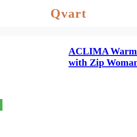
Qvart
ACLIMA Warmw
with Zip Woman
Tapestry