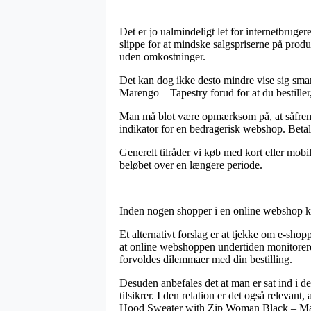
Det er jo ualmindeligt let for internetbruger
slippe for at mindske salgspriserne på prod
uden omkostninger.
Det kan dog ikke desto mindre vise sig s
Marengo – Tapestry forud for at du bestiller
Man må blot være opmærksom på, at såfremt e
indikator for en bedragerisk webshop. Betali
Generelt tilråder vi køb med kort eller mobil
beløbet over en længere periode.
Inden nogen shopper i en online webshop k
Et alternativt forslag er at tjekke om e-sh
at online webshoppen undertiden monitoreres
forvoldes dilemmaer med din bestilling.
Desuden anbefales det at man er sat ind i de
tilsikrer. I den relation er det også relev
Hood Sweater with Zip Woman Black – Maren