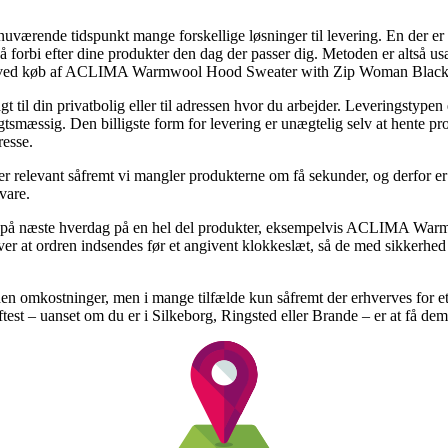
uværende tidspunkt mange forskellige løsninger til levering. En der er 
gå forbi efter dine produkter den dag der passer dig. Metoden er altså 
rm ved køb af ACLIMA Warmwool Hood Sweater with Zip Woman Black 
 til din privatbolig eller til adressen hvor du arbejder. Leveringstype
tsmæssig. Den billigste form for levering er unægtelig selv at hente pr
resse.
 relevant såfremt vi mangler produkterne om få sekunder, og derfor er d
vare.
ing på næste hverdag på en hel del produkter, eksempelvis ACLIMA 
r at ordren indsendes før et angivent klokkeslæt, så de med sikkerhed k
en omkostninger, men i mange tilfælde kun såfremt der erhverves for et 
est – uanset om du er i Silkeborg, Ringsted eller Brande – er at få dem 