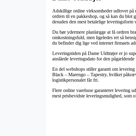
Adskillige online virksomheder udlover på n
ordren til en pakkeshop, og så kan du blot 
desuden den mest betalelige leveringsfo
Du bør ydermere planlægge at få ordren bragt
omkostningsfuld, men ligeledes ret så hensig
du befinder dig lige ved internet firmaets ad
Leveringstiden på Dame Uldtrøjer er jo super
anslåede leveringsdato for den pågældende 
En del webshops stiller garanti om lever
Black – Marengo – Tapestry, hvilket påkræve
logistikpersonalet får fri.
Flere online varehuse garanterer levering ud
mest prisbevidste leveringsmulighed, som oft