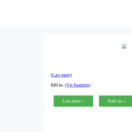
(Læs mere)
849
kr.
(Vis fragtpris)
Læs mere »
Køb nu »