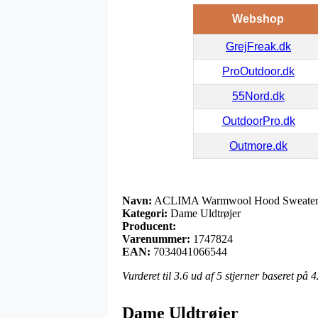
Webshop
GrejFreak.dk
ProOutdoor.dk
55Nord.dk
OutdoorPro.dk
Outmore.dk
Navn:
ACLIMA Warmwool Hood Sweater w
Kategori:
Dame Uldtrøjer
Producent:
Varenummer:
1747824
EAN:
7034041066544
Vurderet til
3.6
ud af 5 stjerner baseret på
4
Dame Uldtrøjer