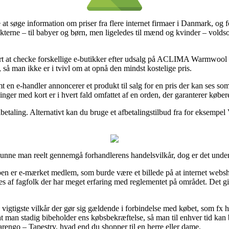
e at søge information om priser fra flere internet firmaer i Danmark, og f
ukterne – til babyer og børn, men ligeledes til mænd og kvinder – vold
mart at checke forskellige e-butikker efter udsalg på ACLIMA Warmwo
, så man ikke er i tvivl om at opnå den mindst kostelige pris.
n e-handler annoncerer et produkt til salg for en pris der kan ses som 
nger med kort er i hvert fald omfattet af en orden, der garanterer køber
betaling. Alternativt kan du bruge et afbetalingstilbud fra for eksempel V
unne man reelt gennemgå forhandlerens handelsvilkår, dog er det unde
oppen er e-mærket medlem, som burde være et billede på at internet websh
 af fagfolk der har meget erfaring med reglementet på området. Det giv
 vigtigste vilkår der gør sig gældende i forbindelse med købet, som fx hv
ant, at man stadig bibeholder ens købsbekræftelse, så man til enhver ti
go – Tapestry, hvad end du shopper til en herre eller dame.