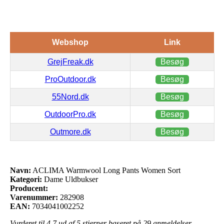
Webshop
Link
GrejFreak.dk
Besøg
ProOutdoor.dk
Besøg
55Nord.dk
Besøg
OutdoorPro.dk
Besøg
Outmore.dk
Besøg
Navn:
ACLIMA Warmwool Long Pants Women Sort
Kategori:
Dame Uldbukser
Producent:
Varenummer:
282908
EAN:
7034041002252
Vurderet til
4.7
ud af 5 stjerner baseret på
29
anmeldelser