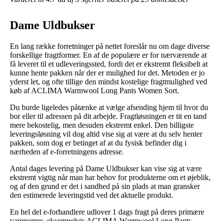
Dame Uldbukser
En lang række forretninger på nettet foreslår nu om dage diverse
forskellige fragtformer. En af de populære er for nærværende at
få leveret til et udleveringssted, fordi det er ekstremt fleksibelt at
kunne hente pakken når der er mulighed for det. Metoden er jo
yderst let, og ofte tillige den mindst kostelige fragtmulighed ved
køb af ACLIMA Warmwool Long Pants Women Sort.
Du burde ligeledes påtænke at vælge afsending hjem til hvor du
bor eller til adressen på dit arbejde. Fragtløsningen er tit en tand
mere bekostelig, men desuden ekstremt enkel. Den billigste
leveringsløsning vil dog altid vise sig at være at du selv henter
pakken, som dog er betinget af at du fysisk befinder dig i
nærheden af e-forretningens adresse.
Antal dages levering på Dame Uldbukser kan vise sig at være
ekstremt vigtig når man har behov for produkterne om et øjeblik,
og af den grund er det i sandhed på sin plads at man gransker
den estimerede leveringstid ved det aktuelle produkt.
En hel del e-forhandlere udlover 1 dags fragt på deres primære
varenumre, eksempelvis ACLIMA Warmwool Long Pants