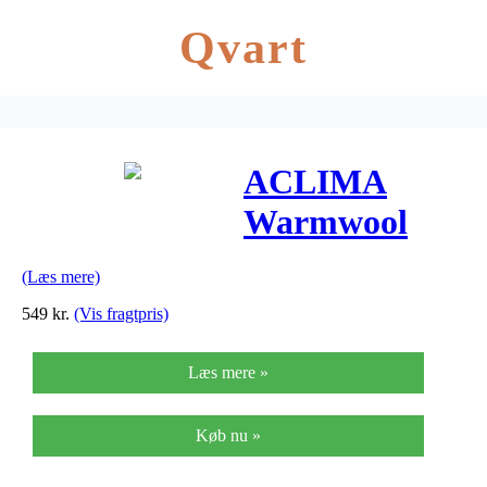
Qvart
ACLIMA
Warmwool
Long Pants
(Læs mere)
Women Sort
549
kr.
(Vis fragtpris)
Læs mere »
Køb nu »