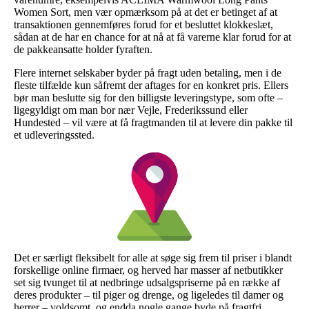
Women Sort, men vær opmærksom på at det er betinget af at
transaktionen gennemføres forud for et besluttet klokkeslæt,
sådan at de har en chance for at nå at få varerne klar forud for at
de pakkeansatte holder fyraften.
Flere internet selskaber byder på fragt uden betaling, men i de
fleste tilfælde kun såfremt der aftages for en konkret pris. Ellers
bør man beslutte sig for den billigste leveringstype, som ofte –
ligegyldigt om man bor nær Vejle, Frederikssund eller
Hundested – vil være at få fragtmanden til at levere din pakke til
et udleveringssted.
Det er særligt fleksibelt for alle at søge sig frem til priser i blandt
forskellige online firmaer, og herved har masser af netbutikker
set sig tvunget til at nedbringe udsalgspriserne på en række af
deres produkter – til piger og drenge, og ligeledes til damer og
herrer – voldsomt, og endda nogle gange byde på fragtfri