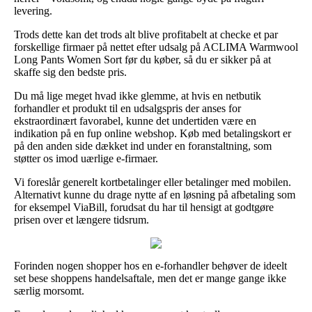
levering.
Trods dette kan det trods alt blive profitabelt at checke et par
forskellige firmaer på nettet efter udsalg på ACLIMA Warmwool
Long Pants Women Sort før du køber, så du er sikker på at
skaffe sig den bedste pris.
Du må lige meget hvad ikke glemme, at hvis en netbutik
forhandler et produkt til en udsalgspris der anses for
ekstraordinært favorabel, kunne det undertiden være en
indikation på en fup online webshop. Køb med betalingskort er
på den anden side dækket ind under en foranstaltning, som
støtter os imod uærlige e-firmaer.
Vi foreslår generelt kortbetalinger eller betalinger med mobilen.
Alternativt kunne du drage nytte af en løsning på afbetaling som
for eksempel ViaBill, forudsat du har til hensigt at godtgøre
prisen over et længere tidsrum.
Forinden nogen shopper hos en e-forhandler behøver de ideelt
set bese shoppens handelsaftale, men det er mange gange ikke
særlig morsomt.