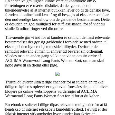
En anden valgmulighed kunne være at kontrollere om e-
forretningen er e-mærke tilsluttet, da det generelt er en
tilkendegivelse af at internet butikken lever op til de danske love,
foruden at online butikken af og til besøges af eksperter som har
den nødvendige knowhow om de gældende bestemmelser. Dette
er desuden en god mulighed for at få assistance, for så vidt du
skulle få udfordringer ved din ordre.
Tilsvarende går vi ind for at kunden er sat ind i de mest relevante
bestemmelser der gør sig gældende i forbindelse med ordren, til
eksempel den bytteret hjemmesiden tilbyder. Derfor er det
samtidig relevant, at man til enhver tid bevarer sin ordremail,
således man en anden gang vil kunne vidne om sin ordre af
ACLIMA Warmwool Long Pants Women Sort, om man skal
købe gave til en dreng eller pige.
Trustpilot leverer ultra ærlige chancer for at studere en række
tidligere køberes oplevelser og derved foreslåes det, at du bliver
klogere på online webshoppens vurderinger af ACLIMA
Warmwool Long Pants Women Sort forud for at du køber.
Facebook resulterer i tillige tilpas relevante muligheder for at få
kendskab til internet selskabets kundetilfredshed. I øvrigt er der
faktisk internet virksomheder hvor kunder kan skrive en