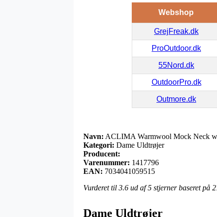
Webshop
GrejFreak.dk
ProOutdoor.dk
55Nord.dk
OutdoorPro.dk
Outmore.dk
Navn:
ACLIMA Warmwool Mock Neck with
Kategori:
Dame Uldtrøjer
Producent:
Varenummer:
1417796
EAN:
7034041059515
Vurderet til
3.6
ud af 5 stjerner baseret på
2
Dame Uldtrøjer