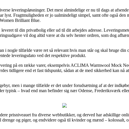
verse leveringsløsninger. Det mest almindelige er nu til dags at afsend
r lyst. Fragtmuligheden er jo ualmindeligt simpel, samt ofte også den m
men Brilliant Blue.
everet til din privatbolig eller ud til dit arbejdes adresse. Leveringsme
ringsudgave vil dog altid være at du selv henter ordren, som dog afhæn
 nogle tilfælde være ret så relevant hvis man står og skal bruge din ord
ntede leveringsdato ved det respektive produkt.
dag levering på en række varer, eksempelvis ACLIMA Warmwool Mock Ne
rdes tidligere end et fast tidspunkt, sådan at de med sikkerhed kan nå at
n gebyr, men i mange tilfælde er det under forudsætning af at der indkø
er typisk – hvad end man befinder sig nær Odense, Frederiksværk eller B
urdere prisniveauet fra diverse webbutikker, og derved har adskillige onli
il drenge og piger, og endvidere også til kvinder og mænd – kolossalt,