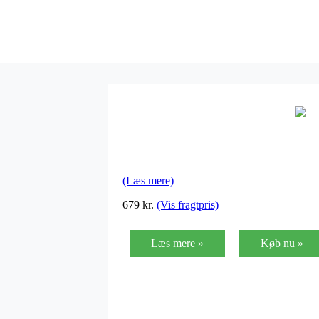
(Læs mere)
679
kr.
(Vis fragtpris)
Læs mere »
Køb nu »