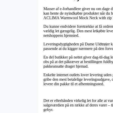
Masser af e-forhandlere giver nu om dage di
kan hente de nyindkøbte produkter når du ha
ACLIMA Warmwool Mock Neck with zip Wo
Du kunne endvidere foretrække at få ordren l
vældig let gængelig. Den mest letkøbte leve
netshoppens hjemsted.
Leveringsdygtigheden på Dame Uldtrøjer kan i
passende at du kigger nærmere på den forve
En del butikker på nettet giver dag-til-
obs på at det påkræver at bestillingen fuldby
pakkeansatte drager hjemad.
Enkelte internet outlets lover levering ude
gribe den mest betalelige leveringsudgave, d
levere din pakke til et afhentningssted.
Det er efterhånden virkelig let for alle at v
salgsværdien på en række af deres varer – t
gebyr.