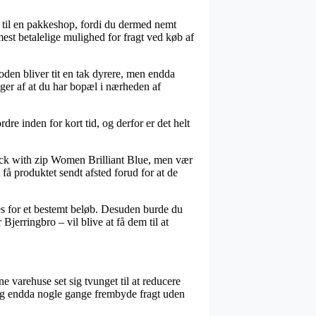
e til en pakkeshop, fordi du dermed nemt
est betalelige mulighed for fragt ved køb af
toden bliver tit en tak dyrere, men endda
ger af at du har bopæl i nærheden af
re inden for kort tid, og derfor er det helt
ck with zip Women Brilliant Blue, men vær
 få produktet sendt afsted forud for at de
bes for et bestemt beløb. Desuden burde du
jerringbro – vil blive at få dem til at
ne varehuse set sig tvunget til at reducere
 og endda nogle gange frembyde fragt uden