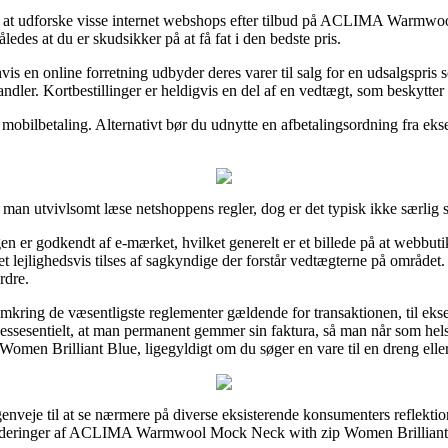
ende at udforske visse internet webshops efter tilbud på ACLIMA Warm
edes at du er skudsikker på at få fat i den bedste pris.
s en online forretning udbyder deres varer til salg for en udsalgspris 
handler. Kortbestillinger er heldigvis en del af en vedtægt, som beskyt
 mobilbetaling. Alternativt bør du udnytte en afbetalingsordning fra ekse
 man utvivlsomt læse netshoppens regler, dog er det typisk ikke særlig s
gen er godkendt af e-mærket, hvilket generelt er et billede på at webbu
et lejlighedsvis tilses af sagkyndige der forstår vedtægterne på området. 
rdre.
omkring de væsentligste reglementer gældende for transaktionen, til eks
t essesentielt, at man permanent gemmer sin faktura, så man når som hels
 Brilliant Blue, ligegyldigt om du søger en vare til en dreng eller
 genveje til at se nærmere på diverse eksisterende konsumenters reflekt
urderinger af ACLIMA Warmwool Mock Neck with zip Women Brilliant 