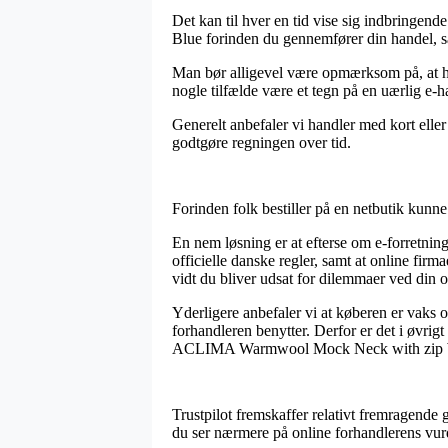
Det kan til hver en tid vise sig indbring
Blue forinden du gennemfører din handel, sål
Man bør alligevel være opmærksom på, at hvi
nogle tilfælde være et tegn på en uærlig e-
Generelt anbefaler vi handler med kort eller
godtgøre regningen over tid.
Forinden folk bestiller på en netbutik kunne
En nem løsning er at efterse om e-forretnin
officielle danske regler, samt at online firma
vidt du bliver udsat for dilemmaer ved din o
Yderligere anbefaler vi at køberen er vaks 
forhandleren benytter. Derfor er det i øvrig
ACLIMA Warmwool Mock Neck with zip Women
Trustpilot fremskaffer relativt fremragende
du ser nærmere på online forhandlerens v