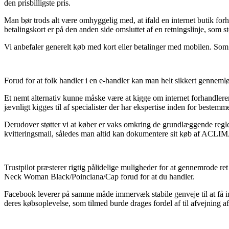
den prisbilligste pris.
Man bør trods alt være omhyggelig med, at ifald en internet butik forh
betalingskort er på den anden side omsluttet af en retningslinje, som s
Vi anbefaler generelt køb med kort eller betalinger med mobilen. Som 
Forud for at folk handler i en e-handler kan man helt sikkert genneml
Et nemt alternativ kunne måske være at kigge om internet forhandleren e
jævnligt kigges til af specialister der har ekspertise inden for beste
Derudover støtter vi at køber er vaks omkring de grundlæggende regler 
kvitteringsmail, således man altid kan dokumentere sit køb af ACL
Trustpilot præsterer rigtig pålidelige muligheder for at gennemrode 
Neck Woman Black/Poinciana/Cap forud for at du handler.
Facebook leverer på samme måde immervæk stabile genveje til at få in
deres købsoplevelse, som tilmed burde drages fordel af til afvejning af