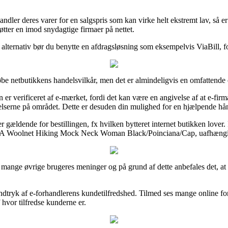
andler deres varer for en salgspris som kan virke helt ekstremt lav, så 
tøtter en imod snydagtige firmaer på nettet.
alternativ bør du benytte en afdragsløsning som eksempelvis ViaBill, for
øbe netbutikkens handelsvilkår, men det er almindeligvis en omfattende
r verificeret af e-mærket, fordi det kan være en angivelse af at e-firma
mmelserne på området. Dette er desuden din mulighed for en hjælpende hå
gældende for bestillingen, fx hvilken bytteret internet butikken lover. 
IMA Woolnet Hiking Mock Neck Woman Black/Poinciana/Cap, uafhængig o
ret mange øvrige brugeres meninger og på grund af dette anbefales det
dtryk af e-forhandlerens kundetilfredshed. Tilmed ses mange online fo
 hvor tilfredse kunderne er.