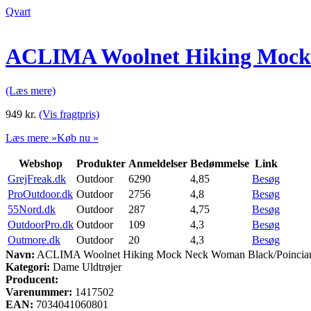
Qvart
ACLIMA Woolnet Hiking Mock 
(Læs mere)
949
kr.
(Vis fragtpris)
Læs mere »
Køb nu »
Webshop
Produkter
Anmeldelser
Bedømmelse
Link
GrejFreak.dk
Outdoor
6290
4,85
Besøg
ProOutdoor.dk
Outdoor
2756
4,8
Besøg
55Nord.dk
Outdoor
287
4,75
Besøg
OutdoorPro.dk
Outdoor
109
4,3
Besøg
Outmore.dk
Outdoor
20
4,3
Besøg
Navn:
ACLIMA Woolnet Hiking Mock Neck Woman Black/Poincia
Kategori:
Dame Uldtrøjer
Producent:
Varenummer:
1417502
EAN:
7034041060801