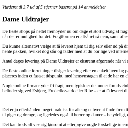
Vurderet til
3.7
ud af 5 stjerner baseret på
14
anmeldelser
Dame Uldtrøjer
De fleste shops på nettet frembyder nu om dage et stort udvalg af fragtl
når der er mulighed for det. Fragtformen er altså ret så nem, samt 
Du kunne alternativt vælge at få leveret hjem til dig selv eller ud på 
hente pakken, hvilket dog står og falder med at du bor lige ved interne
Antal dages levering på Dame Uldtrøjer er ekstremt afgørende når vi ska
De fleste online forretninger tilsiger levering efter en enkelt hv
placeres inden et fastsat tidspunkt, med hensynstagen til at de har en 
Nogle online firmaer yder fri fragt, men typisk er det under forudsætn
befinder sig ved Esbjerg, Frederiksværk eller Ribe – er at få leveret din
Det er jo efterhånden meget praktisk for alle og enhver at finde frem til
til piger og drenge, og ligeledes også til herrer og damer – betydelig
Det kan trods alt vise sig lønsomt at efterprøve nogle forskellige 