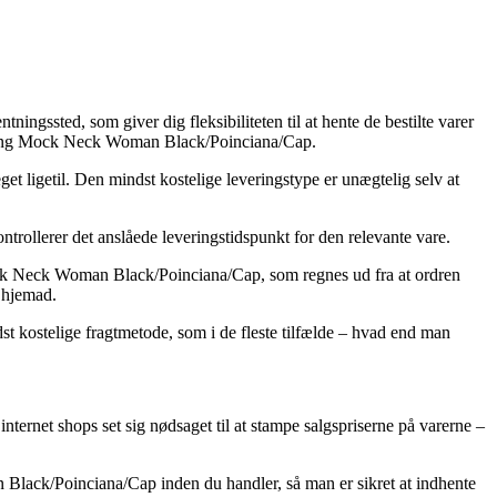
ningssted, som giver dig fleksibiliteten til at hente de bestilte varer
 Hiking Mock Neck Woman Black/Poinciana/Cap.
get ligetil. Den mindst kostelige leveringstype er unægtelig selv at
ntrollerer det anslåede leveringstidspunkt for den relevante vare.
Mock Neck Woman Black/Poinciana/Cap, som regnes ud fra at ordren
r hjemad.
dst kostelige fragtmetode, som i de fleste tilfælde – hvad end man
 internet shops set sig nødsaget til at stampe salgspriserne på varerne –
 Black/Poinciana/Cap inden du handler, så man er sikret at indhente