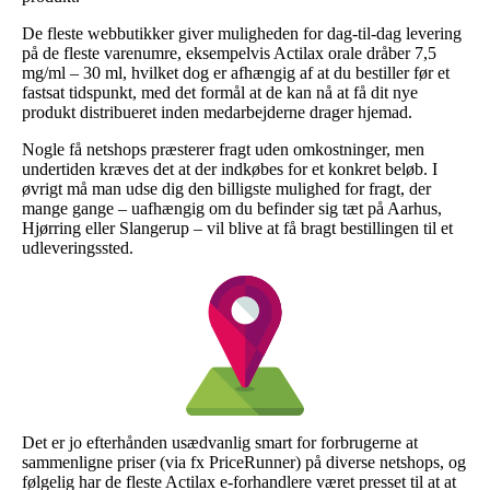
De fleste webbutikker giver muligheden for dag-til-dag levering
på de fleste varenumre, eksempelvis Actilax orale dråber 7,5
mg/ml – 30 ml, hvilket dog er afhængig af at du bestiller før et
fastsat tidspunkt, med det formål at de kan nå at få dit nye
produkt distribueret inden medarbejderne drager hjemad.
Nogle få netshops præsterer fragt uden omkostninger, men
undertiden kræves det at der indkøbes for et konkret beløb. I
øvrigt må man udse dig den billigste mulighed for fragt, der
mange gange – uafhængig om du befinder sig tæt på Aarhus,
Hjørring eller Slangerup – vil blive at få bragt bestillingen til et
udleveringssted.
Det er jo efterhånden usædvanlig smart for forbrugerne at
sammenligne priser (via fx PriceRunner) på diverse netshops, og
følgelig har de fleste Actilax e-forhandlere været presset til at at