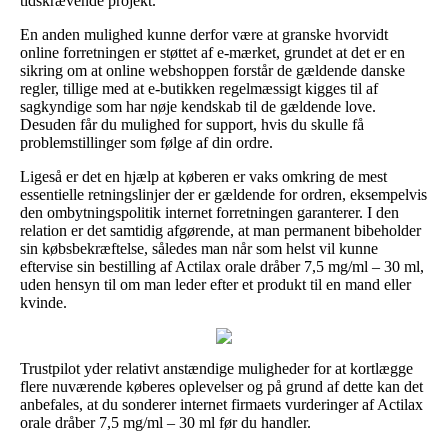
tidskrævende projekt.
En anden mulighed kunne derfor være at granske hvorvidt
online forretningen er støttet af e-mærket, grundet at det er en
sikring om at online webshoppen forstår de gældende danske
regler, tillige med at e-butikken regelmæssigt kigges til af
sagkyndige som har nøje kendskab til de gældende love.
Desuden får du mulighed for support, hvis du skulle få
problemstillinger som følge af din ordre.
Ligeså er det en hjælp at køberen er vaks omkring de mest
essentielle retningslinjer der er gældende for ordren, eksempelvis
den ombytningspolitik internet forretningen garanterer. I den
relation er det samtidig afgørende, at man permanent bibeholder
sin købsbekræftelse, således man når som helst vil kunne
eftervise sin bestilling af Actilax orale dråber 7,5 mg/ml – 30 ml,
uden hensyn til om man leder efter et produkt til en mand eller
kvinde.
Trustpilot yder relativt anstændige muligheder for at kortlægge
flere nuværende køberes oplevelser og på grund af dette kan det
anbefales, at du sonderer internet firmaets vurderinger af Actilax
orale dråber 7,5 mg/ml – 30 ml før du handler.