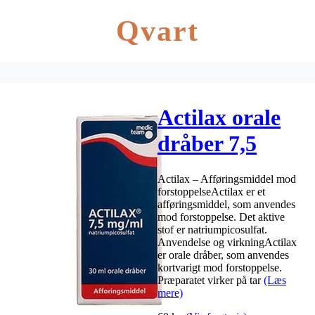
Qvart
Actilax orale
dråber 7,5
mg/ml – 30 ml
Actilax – Afføringsmiddel mod
forstoppelseActilax er et
afføringsmiddel, som anvendes
mod forstoppelse. Det aktive
stof er natriumpicosulfat.
Anvendelse og virkningActilax
er orale dråber, som anvendes
kortvarigt mod forstoppelse.
Præparatet virker på tar
(Læs
mere)