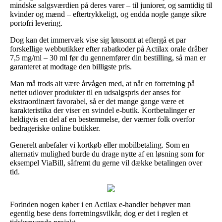
mindske salgsværdien på deres varer – til juniorer, og samtidig til
kvinder og mænd – eftertrykkeligt, og endda nogle gange sikre
portofri levering.
Dog kan det immervæk vise sig lønsomt at eftergå et par
forskellige webbutikker efter rabatkoder på Actilax orale dråber
7,5 mg/ml – 30 ml før du gennemfører din bestilling, så man er
garanteret at modtage den billigste pris.
Man må trods alt være årvågen med, at når en forretning på
nettet udlover produkter til en udsalgspris der anses for
ekstraordinært favorabel, så er det mange gange være et
karakteristika der viser en svindel e-butik. Kortbetalinger er
heldigvis en del af en bestemmelse, der værner folk overfor
bedrageriske online butikker.
Generelt anbefaler vi kortkøb eller mobilbetaling. Som en
alternativ mulighed burde du drage nytte af en løsning som for
eksempel ViaBill, såfremt du gerne vil dække betalingen over
tid.
Forinden nogen køber i en Actilax e-handler behøver man
egentlig bese dens forretningsvilkår, dog er det i reglen et