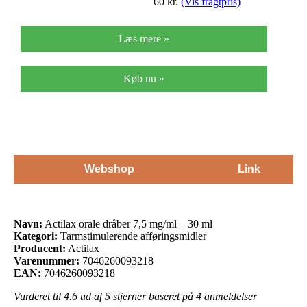
60
kr.
(Vis fragtpris)
Læs mere »
Køb nu »
Webshop
Link
Navn:
Actilax orale dråber 7,5 mg/ml – 30 ml
Kategori:
Tarmstimulerende afføringsmidler
Producent:
Actilax
Varenummer:
7046260093218
EAN:
7046260093218
Vurderet til
4.6
ud af 5 stjerner baseret på
4
anmeldelser