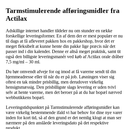
Tarmstimulerende afføringsmidler fra
Actilax
Adskillige internet handler tildeler nu om stunder en række
forskellige leveringsformer. En af dem der er mest populær er nu
til dags at få afleveret pakken hos en pakkeshop, hvor det er
meget fleksibelt at kunne hente din pakke lige præcis når det
passer ind i din kalender. Denne er altså meget praktisk, samt tit
også den billigste leveringsmanér ved køb af Actilax orale dråber
7,5 mg/ml – 30 ml.
Du bør omvendt afveje for og imod at få varerne sendt til din
hjemmeadresse eller til når du er på job. Løsningen viser sig
oftest en tak mindre prisbillig, men derudover virkelig
hensigtsmæssig. Den prisbilligste slags levering er uden tvivl
selv at hente varerne, men det beroer på at du har bopæl nærved
webbutikkens bopæl.
Leveringstidspunktet på Tarmstimulerende afføringsmidler kan
være virkelig bestemmende ifald vi har behov for dine nye varer
inden for kort tid, så af den grund er det nemlig klogt at man ser
nærmere på den anslåede leveringsdato på det respektive
produkt.