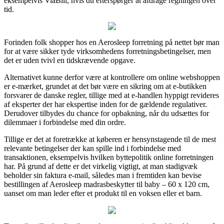
eksempelvis ViaBill, hvis du efterspørger at afdrage regningen over
tid.
Forinden folk shopper hos en Aerosleep forretning på nettet bør man
for at være sikker tyde virksomhedens forretningsbetingelser, men
det er uden tvivl en tidskrævende opgave.
Alternativet kunne derfor være at kontrollere om online webshoppen
er e-mærket, grundet at det bør være en sikring om at e-butikken
forsvarer de danske regler, tillige med at e-handlen hyppigt revideres
af eksperter der har ekspertise inden for de gældende regulativer.
Derudover tilbydes du chance for opbakning, når du udsættes for
dilemmaer i forbindelse med din ordre.
Tillige er det at foretrække at køberen er hensynstagende til de mest
relevante betingelser der kan spille ind i forbindelse med
transaktionen, eksempelvis hvilken byttepolitik online forretningen
har. På grund af dette er det virkelig vigtigt, at man stadigvæk
beholder sin faktura e-mail, således man i fremtiden kan bevise
bestillingen af Aerosleep madrasbeskytter til baby – 60 x 120 cm,
uanset om man leder efter et produkt til en voksen eller et barn.