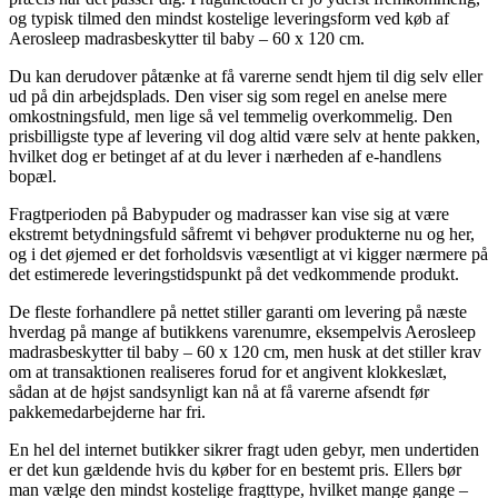
og typisk tilmed den mindst kostelige leveringsform ved køb af
Aerosleep madrasbeskytter til baby – 60 x 120 cm.
Du kan derudover påtænke at få varerne sendt hjem til dig selv eller
ud på din arbejdsplads. Den viser sig som regel en anelse mere
omkostningsfuld, men lige så vel temmelig overkommelig. Den
prisbilligste type af levering vil dog altid være selv at hente pakken,
hvilket dog er betinget af at du lever i nærheden af e-handlens
bopæl.
Fragtperioden på Babypuder og madrasser kan vise sig at være
ekstremt betydningsfuld såfremt vi behøver produkterne nu og her,
og i det øjemed er det forholdsvis væsentligt at vi kigger nærmere på
det estimerede leveringstidspunkt på det vedkommende produkt.
De fleste forhandlere på nettet stiller garanti om levering på næste
hverdag på mange af butikkens varenumre, eksempelvis Aerosleep
madrasbeskytter til baby – 60 x 120 cm, men husk at det stiller krav
om at transaktionen realiseres forud for et angivent klokkeslæt,
sådan at de højst sandsynligt kan nå at få varerne afsendt før
pakkemedarbejderne har fri.
En hel del internet butikker sikrer fragt uden gebyr, men undertiden
er det kun gældende hvis du køber for en bestemt pris. Ellers bør
man vælge den mindst kostelige fragttype, hvilket mange gange –