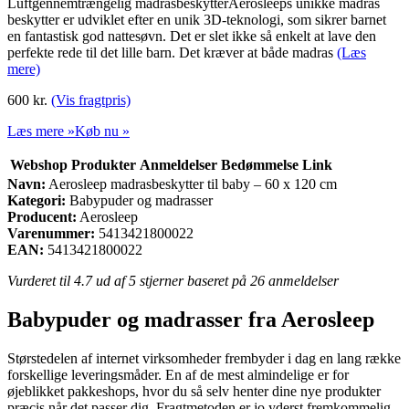
Luftgennemtrængelig madrasbeskytterAerosleeps unikke madras
beskytter er udviklet efter en unik 3D-teknologi, som sikrer barnet
en fantastisk god nattesøvn. Det er slet ikke så enkelt at lave den
perfekte rede til det lille barn. Det kræver at både madras
(Læs
mere)
600
kr.
(Vis fragtpris)
Læs mere »
Køb nu »
Webshop
Produkter
Anmeldelser
Bedømmelse
Link
Navn:
Aerosleep madrasbeskytter til baby – 60 x 120 cm
Kategori:
Babypuder og madrasser
Producent:
Aerosleep
Varenummer:
5413421800022
EAN:
5413421800022
Vurderet til
4.7
ud af 5 stjerner baseret på
26
anmeldelser
Babypuder og madrasser fra Aerosleep
Størstedelen af internet virksomheder frembyder i dag en lang række
forskellige leveringsmåder. En af de mest almindelige er for
øjeblikket pakkeshops, hvor du så selv henter dine nye produkter
præcis når det passer dig. Fragtmetoden er jo yderst fremkommelig,