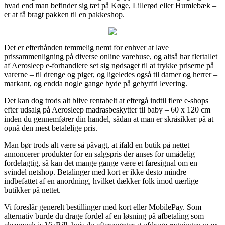
hvad end man befinder sig tæt på Køge, Lillerød eller Humlebæk –
er at få bragt pakken til en pakkeshop.
Det er efterhånden temmelig nemt for enhver at lave
prissammenligning på diverse online varehuse, og altså har flertallet
af Aerosleep e-forhandlere set sig nødsaget til at trykke priserne på
varerne – til drenge og piger, og ligeledes også til damer og herrer –
markant, og endda nogle gange byde på gebyrfri levering.
Det kan dog trods alt blive rentabelt at eftergå indtil flere e-shops
efter udsalg på Aerosleep madrasbeskytter til baby – 60 x 120 cm
inden du gennemfører din handel, sådan at man er skråsikker på at
opnå den mest betalelige pris.
Man bør trods alt være så påvagt, at ifald en butik på nettet
annoncerer produkter for en salgspris der anses for umådelig
fordelagtig, så kan det mange gange være et faresignal om en
svindel netshop. Betalinger med kort er ikke desto mindre
indbefattet af en anordning, hvilket dækker folk imod uærlige
butikker på nettet.
Vi foreslår generelt bestillinger med kort eller MobilePay. Som
alternativ burde du drage fordel af en løsning på afbetaling som