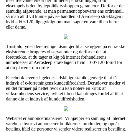
mest relevante vilkår der influerer på bestillingen, som
eksempelvis den byttepolitik e-shoppen garanterer. Derfor er det
samtidig afgørende, at man permanent opbevarer ens ordremail,
så man altid vil kunne påvise handlen af Aerosleep stræklagen i
hvid – 60×120, ligegyldigt om man søger en vare til en herre
eller dame.
Trustpilot yder flere nyttige løsninger til at se nøjere på en række
eksisterende brugeres observationer og derfor er det at
foretrække, at du tager et kig på internet forhandlerens
anmeldelser af Aerosleep stræklagen i hvid – 60×120 forud for
at du placerer din ordre.
Facebook leverer ligeledes adskillige stabile genveje til at få
indtryk af e-forretningens kundetilfredshed. Derudover møder vi
en del firmaer på nettet hvor du kan notere en kritik af
virksomhedens service, hvilket tilmed kan drages fordel af til at
danne dig et indtryk af kundetilfredsheden.
Websitet er annoncefinansieret. Vi hjælper en samling af internet
varehuse hvor vi annoncerer butikkernes produkter, og opnår
betaling ifald de personer vi sender videre realiserer en bestilling.