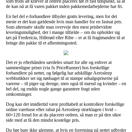
som trods alt kræver at ordren placeres før et fast tidspunkt, så at
de kan nå at få varen pakket inden pakkemedarbejderne har fri.
En hel del e-forhandlere tilbyder gratis levering, men for det
meste er det kun gældende hvis man handler for en fastsat pris.
Som alternativ skulle man overveje den mest prisbevidste
leveringsmulighed, der i mange tilfælde – om du opholder sig
tæt på Fredericia, Hillerød eller Ribe – er at få fragtmanden til at
bringe din pakke til et afhentningssted.
Det er jo efterhånden særdeles smart for alle og enhver at
sammenligne priser (via fx PriceRunner) hos forskellige
forhandlere på nettet, og følgelig har adskillige Aerosleep
webbutikker set sig nødsaget til at stampe udsalgspriserne på
varerne – til piger og drenge, men også til mænd og kvinder – en
hel del, og endda nogle gange garantere fragt uden
omkostninger.
Dog kan det imidlertid være profitabelt at kontrollere forskellige
online varehuse efter rabat på Aerosleep stræklagen i hvid –
60×120 forud for at du placerer ordren, så man er på den sikre
side med at få den mindst kostelige pris.
Du bør bare ikke glemme, at hvis en forretning på nettet udbyder