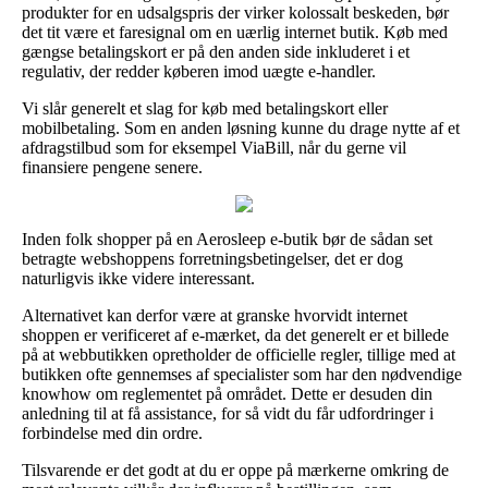
produkter for en udsalgspris der virker kolossalt beskeden, bør
det tit være et faresignal om en uærlig internet butik. Køb med
gængse betalingskort er på den anden side inkluderet i et
regulativ, der redder køberen imod uægte e-handler.
Vi slår generelt et slag for køb med betalingskort eller
mobilbetaling. Som en anden løsning kunne du drage nytte af et
afdragstilbud som for eksempel ViaBill, når du gerne vil
finansiere pengene senere.
Inden folk shopper på en Aerosleep e-butik bør de sådan set
betragte webshoppens forretningsbetingelser, det er dog
naturligvis ikke videre interessant.
Alternativet kan derfor være at granske hvorvidt internet
shoppen er verificeret af e-mærket, da det generelt er et billede
på at webbutikken opretholder de officielle regler, tillige med at
butikken ofte gennemses af specialister som har den nødvendige
knowhow om reglementet på området. Dette er desuden din
anledning til at få assistance, for så vidt du får udfordringer i
forbindelse med din ordre.
Tilsvarende er det godt at du er oppe på mærkerne omkring de