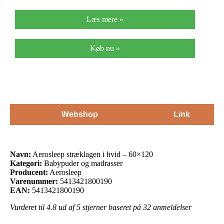
Læs mere »
Køb nu »
Webshop
Link
Navn:
Aerosleep stræklagen i hvid – 60×120
Kategori:
Babypuder og madrasser
Producent:
Aerosleep
Varenummer:
5413421800190
EAN:
5413421800190
Vurderet til
4.8
ud af 5 stjerner baseret på
32
anmeldelser