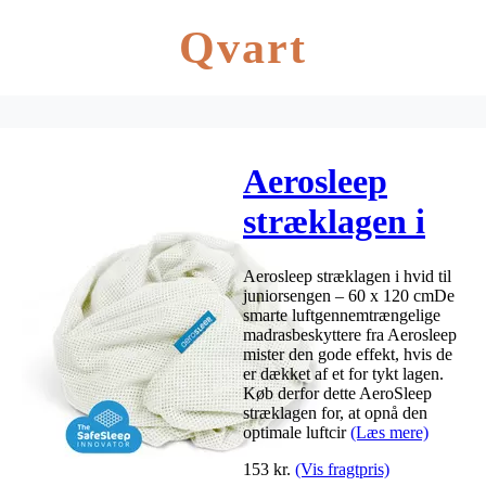
Qvart
Aerosleep
stræklagen i
hvid – 60×120
Aerosleep stræklagen i hvid til
juniorsengen – 60 x 120 cmDe
smarte luftgennemtrængelige
madrasbeskyttere fra Aerosleep
mister den gode effekt, hvis de
er dækket af et for tykt lagen.
Køb derfor dette AeroSleep
stræklagen for, at opnå den
optimale luftcir
(Læs mere)
153
kr.
(Vis fragtpris)