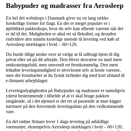
Babypuder og madrasser fra Aerosleep
En hel del webshops i Danmark giver nu en lang række
forskellige former for fragt. En der er meget populær er i
øjeblikket pakkeshops, hvor du selv kan afhente varerne når der
er tid til det. Muligheden er altså ret så fleksibel, og desuden
endvidere den mindst kostelige metode til levering ved køb af
Aerosleep stræklagen i hvid – 60×120.
Du burde tillige tænke over at vælge at få udbragt hjem til dig
privat eller ud på dit arbejde. Den bliver desværre en tand mere
omkostningsfuld, men omvendt ret fremkommelig. Den mest
letkøbte leveringsmulighed er utvivlsomt selv at hente varerne,
men det forudsætter at du fysisk befinder dig med kort afstand til
e-firmaets arbejdslager.
Leveringsdygtigheden på Babypuder og madrasser er naturligvis
yderst bestemmende i tilfælde af at vi skal bruge pakken
omgående, så i det øjemed er det ret så passende at man kigger
nærmere på den forventede leveringsdato på den vedkommende
vare.
En del online firmaer lover 1 dags levering på adskillige
varenumre, eksempelvis Aerosleep stræklagen i hvid – 60×120,