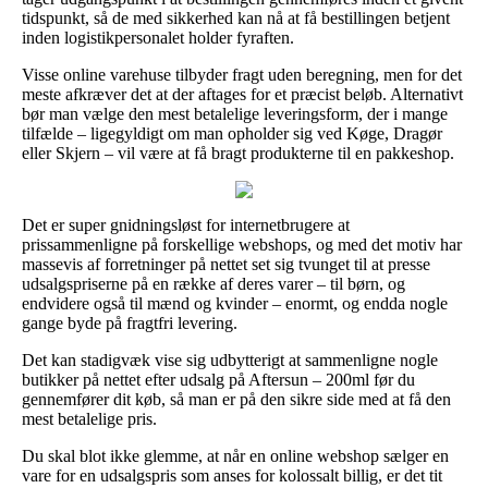
tidspunkt, så de med sikkerhed kan nå at få bestillingen betjent
inden logistikpersonalet holder fyraften.
Visse online varehuse tilbyder fragt uden beregning, men for det
meste afkræver det at der aftages for et præcist beløb. Alternativt
bør man vælge den mest betalelige leveringsform, der i mange
tilfælde – ligegyldigt om man opholder sig ved Køge, Dragør
eller Skjern – vil være at få bragt produkterne til en pakkeshop.
Det er super gnidningsløst for internetbrugere at
prissammenligne på forskellige webshops, og med det motiv har
massevis af forretninger på nettet set sig tvunget til at presse
udsalgspriserne på en række af deres varer – til børn, og
endvidere også til mænd og kvinder – enormt, og endda nogle
gange byde på fragtfri levering.
Det kan stadigvæk vise sig udbytterigt at sammenligne nogle
butikker på nettet efter udsalg på Aftersun – 200ml før du
gennemfører dit køb, så man er på den sikre side med at få den
mest betalelige pris.
Du skal blot ikke glemme, at når en online webshop sælger en
vare for en udsalgspris som anses for kolossalt billig, er det tit