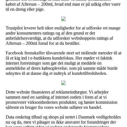
købet af Aftersun – 200ml, hvad end man er på udkig efter varer
til en dreng eller pige.
Trustpilot leverer helt sikre muligheder for at udforske ret mange
andre konsumenters ratings og af den grund er det
anbefalelsesværdigt, at du udforsker webshoppens ratings af
Aftersun – 200ml forud for at du bestiller.
Facebook fremskaffer tilsvarende stort set strålende metoder til at
få et kig ind i e-butikkens kundefokus. Her møder vi faktisk
internet forretninger som gør det muligt at meddele en
anmeldelse af deres købsoplevelse, som på samme måde burde
udnyttes til at danne dig et indtryk af kundetilfredsheden.
Dette website finansieres af reklameindtægter. Vi arbejder
sammen med en samling af internet outlets i form af at vi
promoverer virksomhedernes produkter, og høster kommission
såfremt en bruger fra vores website udfører en handel.
Data omkring tilbud og shops på nettet i Danmark vedligeholdes
nu og da, men vi påtager os ikke ansvaret for forandringer der