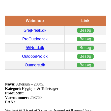
Webshop
Link
GrejFreak.dk
Besøg
ProOutdoor.dk
Besøg
55Nord.dk
Besøg
OutdoorPro.dk
Besøg
Outmore.dk
Besøg
Navn:
Aftersun – 200ml
Kategori:
Hygiejne & Toiletsager
Producent:
Varenummer:
253760
EAN:
Vurderet til
3.6
ud af 5 stjerner baseret på
9
anmeldelser