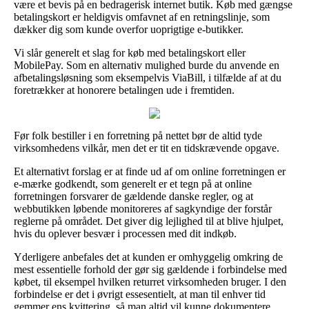
være et bevis på en bedragerisk internet butik. Køb med gængse
betalingskort er heldigvis omfavnet af en retningslinje, som
dækker dig som kunde overfor uoprigtige e-butikker.
Vi slår generelt et slag for køb med betalingskort eller
MobilePay. Som en alternativ mulighed burde du anvende en
afbetalingsløsning som eksempelvis ViaBill, i tilfælde af at du
foretrækker at honorere betalingen ude i fremtiden.
Før folk bestiller i en forretning på nettet bør de altid tyde
virksomhedens vilkår, men det er tit en tidskrævende opgave.
Et alternativt forslag er at finde ud af om online forretningen er
e-mærke godkendt, som generelt er et tegn på at online
forretningen forsvarer de gældende danske regler, og at
webbutikken løbende monitoreres af sagkyndige der forstår
reglerne på området. Det giver dig lejlighed til at blive hjulpet,
hvis du oplever besvær i processen med dit indkøb.
Yderligere anbefales det at kunden er omhyggelig omkring de
mest essentielle forhold der gør sig gældende i forbindelse med
købet, til eksempel hvilken returret virksomheden bruger. I den
forbindelse er det i øvrigt essesentielt, at man til enhver tid
gemmer ens kvittering, så man altid vil kunne dokumentere