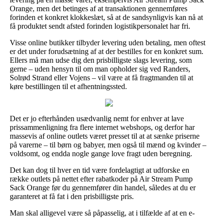
Orange, men det betinges af at transaktionen gennemføres
forinden et konkret klokkeslæt, så at de sandsynligvis kan nå at
få produktet sendt afsted forinden logistikpersonalet har fri.
Visse online butikker tilbyder levering uden betaling, men oftest
er det under forudsætning af at der bestilles for en konkret sum.
Ellers må man udse dig den prisbilligste slags levering, som
gerne – uden hensyn til om man opholder sig ved Randers,
Solrød Strand eller Vojens – vil være at få fragtmanden til at
køre bestillingen til et afhentningssted.
Det er jo efterhånden usædvanlig nemt for enhver at lave
prissammenligning fra flere internet webshops, og derfor har
massevis af online outlets været presset til at at sænke priserne
på varerne – til børn og babyer, men også til mænd og kvinder –
voldsomt, og endda nogle gange love fragt uden beregning.
Det kan dog til hver en tid være fordelagtigt at udforske en
række outlets på nettet efter rabatkoder på Air Stream Pump
Sack Orange før du gennemfører din handel, således at du er
garanteret at få fat i den prisbilligste pris.
Man skal alligevel være så påpasselig, at i tilfælde af at en e-