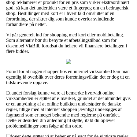
shop reklamerer et produkt for en pris som virker ekstraordinært
god, så kan det undertiden være et fingerpeg om en bedragerisk
shop. Bestillinger med kort er i hvert fald omsluttet af en
forordning, der sikrer dig som kunde overfor svindlende
forhandlere på nettet.
Vi går generelt ind for shopping med kort eller mobilbetaling.
Som alternativ bør du benytte et afbetalingstilbud som for
eksempel ViaBill, forudsat du hellere vil finansiere betalingen i
flere bidder.
Forud for at nogen shopper hos en internet virksomhed kan man
egentlig få overblik over deres forretningsvilkår, det er dog tit en
tidskrævende opgave.
Et andet forslag kunne være at bemærke hvorvidt online
virksomheden er støttet af e-mærket, grundet at det almindeligvis
er en antydning af at online butikken understøtter de danske
regler, tillige med at internet shoppen jævnligt undersøges af
fagmænd som er meget bekendte med reglerne på området.
Dette er desuden din anledning til støtte, ifald du oplever
problemstillinger som følge af din ordre.
Udover dette støtter vi at køber er på vagt for de vigtigste regler