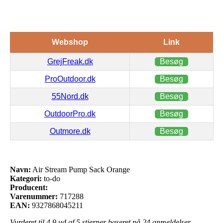
Webshop
Link
GrejFreak.dk
Besøg
ProOutdoor.dk
Besøg
55Nord.dk
Besøg
OutdoorPro.dk
Besøg
Outmore.dk
Besøg
Navn:
Air Stream Pump Sack Orange
Kategori:
to-do
Producent:
Varenummer:
717288
EAN:
9327868045211
Vurderet til
4.9
ud af 5 stjerner baseret på
24
anmeldelser