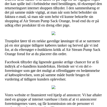
der kan spille ind i forbindelse med bestillingen, til eksempel den
returneringsret internet shoppen tilbyder. I den sammenhæng er
det på samme måde vigtigt, at man når som helst beholder sin
faktura e-mail, så man når som helst vil kunne bekræfte sin
shopping af Air Stream Pump Sack Orange, hvad end du er på
udkig efter produkter til en dreng eller pige.
Trustpilot fører til en række gavnlige løsninger til at se nærmere
på en stor gruppe tidligere køberes tanker og herved går vi ind
for, at du eftersøger e-butikkens kritik af Air Stream Pump Sack
Orange forud for at du placerer din ordre.
Facebook tilbyder dig lignende ganske ærlige chancer for at få
indtryk af e-handlens kundefokus. Herinde ser vi en del e-
forretninger som gør det muligt at offentliggøre en bedømmelse
af købsoplevelsen, som på samme måde burde bruges til
vurdering af tidligere kunders oplevelser.
Vores website er finansieret ved hjælp af annoncer. Vi har aftaler
med en gruppe af internet varehuse i form af at vi annoncerer
forretningernes varer, og får kommission om de personer vi