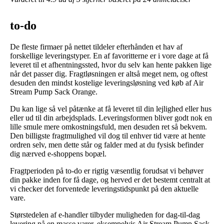
to-do
De fleste firmaer på nettet tildeler efterhånden et hav af
forskellige leveringstyper. En af favoritterne er i vore dage at få
leveret til et afhentningssted, hvor du selv kan hente pakken lige
når det passer dig. Fragtløsningen er altså meget nem, og oftest
desuden den mindst kostelige leveringsløsning ved køb af Air
Stream Pump Sack Orange.
Du kan lige så vel påtænke at få leveret til din lejlighed eller hus
eller ud til din arbejdsplads. Leveringsformen bliver godt nok en
lille smule mere omkostningsfuld, men desuden ret så bekvem.
Den billigste fragtmulighed vil dog til enhver tid være at hente
ordren selv, men dette står og falder med at du fysisk befinder
dig nærved e-shoppens bopæl.
Fragtperioden på to-do er rigtig væsentlig forudsat vi behøver
din pakke inden for få dage, og herved er det bestemt centralt at
vi checker det forventede leveringstidspunkt på den aktuelle
vare.
Størstedelen af e-handler tilbyder muligheden for dag-til-dag
levering på en masse varer, eksempelvis Air Stream Pump Sack