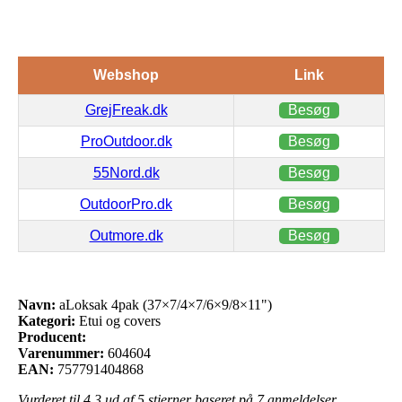
Webshop
Link
GrejFreak.dk
Besøg
ProOutdoor.dk
Besøg
55Nord.dk
Besøg
OutdoorPro.dk
Besøg
Outmore.dk
Besøg
Navn:
aLoksak 4pak (37×7/4×7/6×9/8×11")
Kategori:
Etui og covers
Producent:
Varenummer:
604604
EAN:
757791404868
Vurderet til
4.3
ud af 5 stjerner baseret på
7
anmeldelser