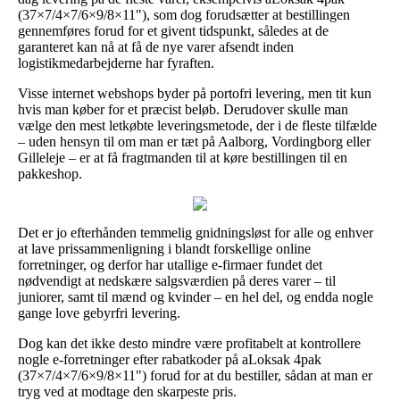
(37×7/4×7/6×9/8×11"), som dog forudsætter at bestillingen
gennemføres forud for et givent tidspunkt, således at de
garanteret kan nå at få de nye varer afsendt inden
logistikmedarbejderne har fyraften.
Visse internet webshops byder på portofri levering, men tit kun
hvis man køber for et præcist beløb. Derudover skulle man
vælge den mest letkøbte leveringsmetode, der i de fleste tilfælde
– uden hensyn til om man er tæt på Aalborg, Vordingborg eller
Gilleleje – er at få fragtmanden til at køre bestillingen til en
pakkeshop.
Det er jo efterhånden temmelig gnidningsløst for alle og enhver
at lave prissammenligning i blandt forskellige online
forretninger, og derfor har utallige e-firmaer fundet det
nødvendigt at nedskære salgsværdien på deres varer – til
juniorer, samt til mænd og kvinder – en hel del, og endda nogle
gange love gebyrfri levering.
Dog kan det ikke desto mindre være profitabelt at kontrollere
nogle e-forretninger efter rabatkoder på aLoksak 4pak
(37×7/4×7/6×9/8×11") forud for at du bestiller, sådan at man er
tryg ved at modtage den skarpeste pris.