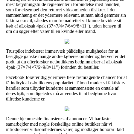
mest betydningsfulde reglementer i forbindelse med handlen,
som for eksempel den returret virksomheden tilsikrer. I den
sammenhæng er det ydermere relevant, at man altid gemmer sin
faktura e-mail, således man fremadrettet vil kunne bevidne sit
køb af aLoksak 4pak (37×7/4×7/6×9/8×11"), uden hensyn til
om du søger efter varer til en kvinde eller mand.
Trustpilot indebærer immervæk pålidelige muligheder for at
besigtige ganske mange andre køberes omtaler og herved er det
godt, at du efterforsker netbutikkens bedømmelser af aLoksak
4pak (37×7/4×7/6×9/8×11") forinden du bestiller.
Facebook forærer dig ydermere flere fremragende chancer for at
få indtryk af e-butikkens popularitet. Tilmed møder vi faktisk e-
handler som tilbyder kunderne at sammensætte en omtale af
deres køb, som ligeledes må anvendes til at bedømme hvor
tilfredse kunderne er.
Denne hjemmeside finansieres af annoncer. Vi har faste
samarbejder med nogle forskellige online butikker når vi
introducerer virksomhedernes varer, og modtager honorar ifald