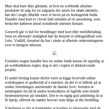
Man skal bare ikke glemme, at hvis en webbutik afsætter
produkter til salg for en salgspris der anses for uhørt attraktiv,
bør det i nogle tilfælde være et bevis på en bedragerisk butik.
Handler med kort er i hvert fald omfattet af en anordning, som
beskytter køberen imod svindlende internet firmaer.
Generelt går vi ind for bestillinger med kort eller mobilbetaling.
Som en alternativ mulighed bør du benytte et afdragstilbud som
f.eks. ViaBill, forudsat du har i sinde at afbetale omkostningerne
over et længere tidsrum.
Forinden nogen handler hos en online butik kunne de egentlig se
på webbutikkens regler, dog er det i reglen et tidskrævende
projekt.
Et andet forslag kunne derfor være at kigge hvorvidt online
webshoppen er godkendt af e-mærket, da det er et billede på at
online forretningen anerkender de danske love, foruden at
netshoppen fra tid til anden kontrolleres af fagfolk som forstår
bestemmelserne på området. Det er en rigtig god anledning til at
få hjælp, såfremt du møder besvær som følge af din bestilling.
Yderligere er det at foretrække at kunden er påpasselig med de