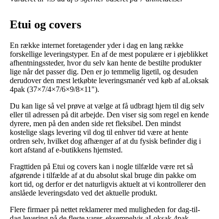
Etui og covers
En række internet foretagender yder i dag en lang række
forskellige leveringstyper. En af de mest populære er i øjeblikket
afhentningssteder, hvor du selv kan hente de bestilte produkter
lige når det passer dig. Den er jo temmelig ligetil, og desuden
derudover den mest letkøbte leveringsmanér ved køb af aLoksak
4pak (37×7/4×7/6×9/8×11").
Du kan lige så vel prøve at vælge at få udbragt hjem til dig selv
eller til adressen på dit arbejde. Den viser sig som regel en kende
dyrere, men på den anden side ret fleksibel. Den mindst
kostelige slags levering vil dog til enhver tid være at hente
ordren selv, hvilket dog afhænger af at du fysisk befinder dig i
kort afstand af e-butikkens hjemsted.
Fragttiden på Etui og covers kan i nogle tilfælde være ret så
afgørende i tilfælde af at du absolut skal bruge din pakke om
kort tid, og derfor er det naturligvis aktuelt at vi kontrollerer den
anslåede leveringsdato ved det aktuelle produkt.
Flere firmaer på nettet reklamerer med muligheden for dag-til-
dag levering på de fleste varer, eksempelvis aLoksak 4pak