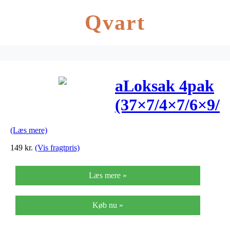
Qvart
aLoksak 4pak
(37×7/4×7/6×9/8
(Læs mere)
149
kr.
(Vis fragtpris)
Læs mere »
Køb nu »