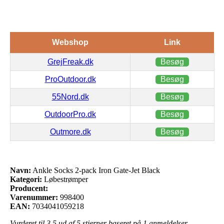
Webshop
Link
GrejFreak.dk
Besøg
ProOutdoor.dk
Besøg
55Nord.dk
Besøg
OutdoorPro.dk
Besøg
Outmore.dk
Besøg
Navn:
Ankle Socks 2-pack Iron Gate-Jet Black
Kategori:
Løbestrømper
Producent:
Varenummer:
998400
EAN:
7034041059218
Vurderet til
3.5
ud af 5 stjerner baseret på
1
anmeldelser