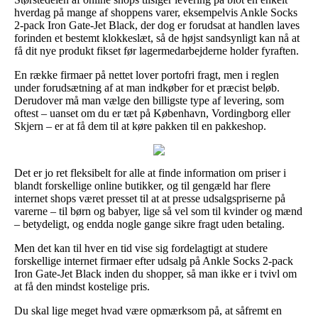
hverdag på mange af shoppens varer, eksempelvis Ankle Socks
2-pack Iron Gate-Jet Black, der dog er forudsat at handlen laves
forinden et bestemt klokkeslæt, så de højst sandsynligt kan nå at
få dit nye produkt fikset før lagermedarbejderne holder fyraften.
En række firmaer på nettet lover portofri fragt, men i reglen
under forudsætning af at man indkøber for et præcist beløb.
Derudover må man vælge den billigste type af levering, som
oftest – uanset om du er tæt på København, Vordingborg eller
Skjern – er at få dem til at køre pakken til en pakkeshop.
Det er jo ret fleksibelt for alle at finde information om priser i
blandt forskellige online butikker, og til gengæld har flere
internet shops været presset til at at presse udsalgspriserne på
varerne – til børn og babyer, lige så vel som til kvinder og mænd
– betydeligt, og endda nogle gange sikre fragt uden betaling.
Men det kan til hver en tid vise sig fordelagtigt at studere
forskellige internet firmaer efter udsalg på Ankle Socks 2-pack
Iron Gate-Jet Black inden du shopper, så man ikke er i tvivl om
at få den mindst kostelige pris.
Du skal lige meget hvad være opmærksom på, at såfremt en