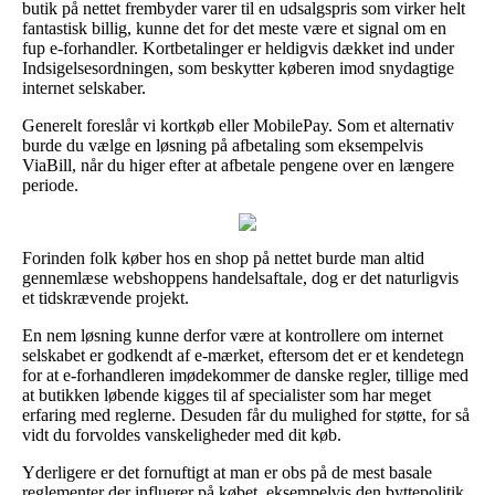
butik på nettet frembyder varer til en udsalgspris som virker helt
fantastisk billig, kunne det for det meste være et signal om en
fup e-forhandler. Kortbetalinger er heldigvis dækket ind under
Indsigelsesordningen, som beskytter køberen imod snydagtige
internet selskaber.
Generelt foreslår vi kortkøb eller MobilePay. Som et alternativ
burde du vælge en løsning på afbetaling som eksempelvis
ViaBill, når du higer efter at afbetale pengene over en længere
periode.
Forinden folk køber hos en shop på nettet burde man altid
gennemlæse webshoppens handelsaftale, dog er det naturligvis
et tidskrævende projekt.
En nem løsning kunne derfor være at kontrollere om internet
selskabet er godkendt af e-mærket, eftersom det er et kendetegn
for at e-forhandleren imødekommer de danske regler, tillige med
at butikken løbende kigges til af specialister som har meget
erfaring med reglerne. Desuden får du mulighed for støtte, for så
vidt du forvoldes vanskeligheder med dit køb.
Yderligere er det fornuftigt at man er obs på de mest basale
reglementer der influerer på købet, eksempelvis den byttepolitik