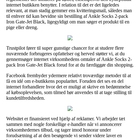
internet butikken benytter. I relation til det er det ligeledes
relevant, at man stadig gemmer ens kvitteringsmail, således man
til enhver tid kan bevidne sin bestilling af Ankle Socks 2-pack
Iron Gate-Jet Black, ligegyldigt om man søger et produkt til en
pige eller dreng.
Trustpilot fører til super gunstige chancer for at studere flere
nuværende forbrugeres opfattelser og herved støtter vi, at du
gennemsøger internet virksomhedens omtaler af Ankle Socks 2-
pack Iron Gate-Jet Black forud for at du færdiggør din shopping.
Facebook frembyder ydermere relativt troværdige metoder til at
få en idé om e-butikkens popularitet. Foruden det ses en del
internet forhandlere hvor det er muligt at skrive en bedømmelse
af købsoplevelsen, som tilmed bør anvendes til at tage stilling til
kundetilfredsheden.
Websitet er finansieret ved hjælp af reklamer. Vi arbejder tæt
sammen med nogle forskellige e-handler når vi annoncerer
virksomhedernes tilbud, og tager imod honorar under
forudsætning af at den besøgende vi sender videre laver en