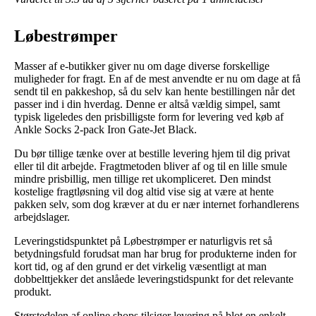
Løbestrømper
Masser af e-butikker giver nu om dage diverse forskellige
muligheder for fragt. En af de mest anvendte er nu om dage at få
sendt til en pakkeshop, så du selv kan hente bestillingen når det
passer ind i din hverdag. Denne er altså vældig simpel, samt
typisk ligeledes den prisbilligste form for levering ved køb af
Ankle Socks 2-pack Iron Gate-Jet Black.
Du bør tillige tænke over at bestille levering hjem til dig privat
eller til dit arbejde. Fragtmetoden bliver af og til en lille smule
mindre prisbillig, men tillige ret ukompliceret. Den mindst
kostelige fragtløsning vil dog altid vise sig at være at hente
pakken selv, som dog kræver at du er nær internet forhandlerens
arbejdslager.
Leveringstidspunktet på Løbestrømper er naturligvis ret så
betydningsfuld forudsat man har brug for produkterne inden for
kort tid, og af den grund er det virkelig væsentligt at man
dobbelttjekker det anslåede leveringstidspunkt for det relevante
produkt.
Størstedelen af online shops tilsiger levering på blot en enkelt