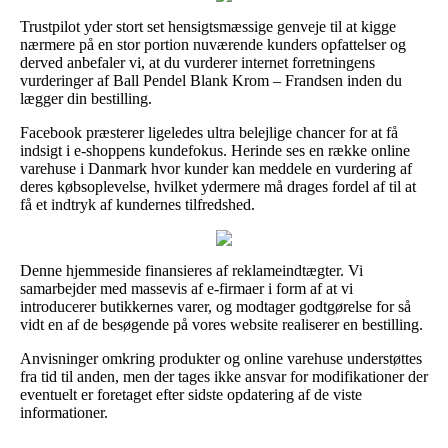
Trustpilot yder stort set hensigtsmæssige genveje til at kigge
nærmere på en stor portion nuværende kunders opfattelser og
derved anbefaler vi, at du vurderer internet forretningens
vurderinger af Ball Pendel Blank Krom – Frandsen inden du
lægger din bestilling.
Facebook præsterer ligeledes ultra belejlige chancer for at få
indsigt i e-shoppens kundefokus. Herinde ses en række online
varehuse i Danmark hvor kunder kan meddele en vurdering af
deres købsoplevelse, hvilket ydermere må drages fordel af til at
få et indtryk af kundernes tilfredshed.
Denne hjemmeside finansieres af reklameindtægter. Vi
samarbejder med massevis af e-firmaer i form af at vi
introducerer butikkernes varer, og modtager godtgørelse for så
vidt en af de besøgende på vores website realiserer en bestilling.
Anvisninger omkring produkter og online varehuse understøttes
fra tid til anden, men der tages ikke ansvar for modifikationer der
eventuelt er foretaget efter sidste opdatering af de viste
informationer.