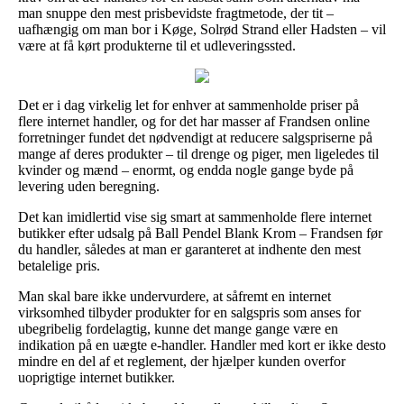
man snuppe den mest prisbevidste fragtmetode, der tit –
uafhængig om man bor i Køge, Solrød Strand eller Hadsten – vil
være at få kørt produkterne til et udleveringssted.
Det er i dag virkelig let for enhver at sammenholde priser på
flere internet handler, og for det har masser af Frandsen online
forretninger fundet det nødvendigt at reducere salgspriserne på
mange af deres produkter – til drenge og piger, men ligeledes til
kvinder og mænd – enormt, og endda nogle gange byde på
levering uden beregning.
Det kan imidlertid vise sig smart at sammenholde flere internet
butikker efter udsalg på Ball Pendel Blank Krom – Frandsen før
du handler, således at man er garanteret at indhente den mest
betalelige pris.
Man skal bare ikke undervurdere, at såfremt en internet
virksomhed tilbyder produkter for en salgspris som anses for
ubegribelig fordelagtig, kunne det mange gange være en
indikation på en uægte e-handler. Handler med kort er ikke desto
mindre en del af et reglement, der hjælper kunden overfor
uoprigtige internet butikker.