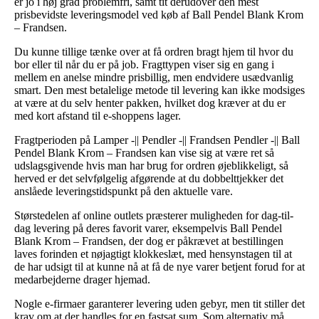
er jo i høj grad problemfri, samt tit derudover den mest
prisbevidste leveringsmodel ved køb af Ball Pendel Blank Krom
– Frandsen.
Du kunne tillige tænke over at få ordren bragt hjem til hvor du
bor eller til når du er på job. Fragttypen viser sig en gang i
mellem en anelse mindre prisbillig, men endvidere usædvanlig
smart. Den mest betalelige metode til levering kan ikke modsiges
at være at du selv henter pakken, hvilket dog kræver at du er
med kort afstand til e-shoppens lager.
Fragtperioden på Lamper -|| Pendler -|| Frandsen Pendler -|| Ball
Pendel Blank Krom – Frandsen kan vise sig at være ret så
udslagsgivende hvis man har brug for ordren øjeblikkeligt, så
herved er det selvfølgelig afgørende at du dobbelttjekker det
anslåede leveringstidspunkt på den aktuelle vare.
Størstedelen af online outlets præsterer muligheden for dag-til-
dag levering på deres favorit varer, eksempelvis Ball Pendel
Blank Krom – Frandsen, der dog er påkrævet at bestillingen
laves forinden et nøjagtigt klokkeslæt, med hensynstagen til at
de har udsigt til at kunne nå at få de nye varer betjent forud for at
medarbejderne drager hjemad.
Nogle e-firmaer garanterer levering uden gebyr, men tit stiller det
krav om at der handles for en fastsat sum. Som alternativ må