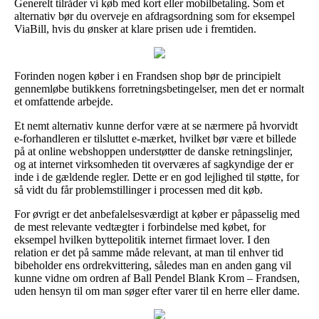
Generelt tilråder vi køb med kort eller mobilbetaling. Som et
alternativ bør du overveje en afdragsordning som for eksempel
ViaBill, hvis du ønsker at klare prisen ude i fremtiden.
Forinden nogen køber i en Frandsen shop bør de principielt
gennemløbe butikkens forretningsbetingelser, men det er normalt
et omfattende arbejde.
Et nemt alternativ kunne derfor være at se nærmere på hvorvidt
e-forhandleren er tilsluttet e-mærket, hvilket bør være et billede
på at online webshoppen understøtter de danske retningslinjer,
og at internet virksomheden tit overværes af sagkyndige der er
inde i de gældende regler. Dette er en god lejlighed til støtte, for
så vidt du får problemstillinger i processen med dit køb.
For øvrigt er det anbefalelsesværdigt at køber er påpasselig med
de mest relevante vedtægter i forbindelse med købet, for
eksempel hvilken byttepolitik internet firmaet lover. I den
relation er det på samme måde relevant, at man til enhver tid
bibeholder ens ordrekvittering, således man en anden gang vil
kunne vidne om ordren af Ball Pendel Blank Krom – Frandsen,
uden hensyn til om man søger efter varer til en herre eller dame.