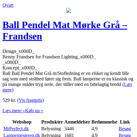
Qvart
Ball Pendel Mat Mørke Grå –
Frandsen
Design_x000D_
Benny Frandsen for Frandsen Lighting_x000D_
_x000D_
Koncept_x000D_
Ball Ball Pendel Mat Grå m/Stofledning er en elsket og kendt lille
sag som med stolthed fører sig frem. Ball lamperne er en klassisk og
på mange måder tryg serie, der stiller med en fabelagtig bredd
(Læs
mere)
529
kr.
(Vis fragtpris)
Læs mere »
Køb nu »
Webshop
Produkter
Anmeldelser
Bedømmelse
Link
MrPerfect.dk
Belysning
3446
4,9
Besøg
Lampemesteren.dk
Belysning
1681
4,9
Besøg