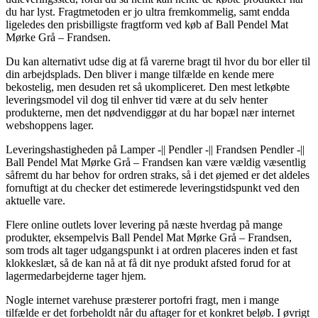
du har lyst. Fragtmetoden er jo ultra fremkommelig, samt endda
ligeledes den prisbilligste fragtform ved køb af Ball Pendel Mat
Mørke Grå – Frandsen.
Du kan alternativt udse dig at få varerne bragt til hvor du bor eller til
din arbejdsplads. Den bliver i mange tilfælde en kende mere
bekostelig, men desuden ret så ukompliceret. Den mest letkøbte
leveringsmodel vil dog til enhver tid være at du selv henter
produkterne, men det nødvendiggør at du har bopæl nær internet
webshoppens lager.
Leveringshastigheden på Lamper -|| Pendler -|| Frandsen Pendler -||
Ball Pendel Mat Mørke Grå – Frandsen kan være vældig væsentlig
såfremt du har behov for ordren straks, så i det øjemed er det aldeles
fornuftigt at du checker det estimerede leveringstidspunkt ved den
aktuelle vare.
Flere online outlets lover levering på næste hverdag på mange
produkter, eksempelvis Ball Pendel Mat Mørke Grå – Frandsen,
som trods alt tager udgangspunkt i at ordren placeres inden et fast
klokkeslæt, så de kan nå at få dit nye produkt afsted forud for at
lagermedarbejderne tager hjem.
Nogle internet varehuse præsterer portofri fragt, men i mange
tilfælde er det forbeholdt når du aftager for et konkret beløb. I øvrigt