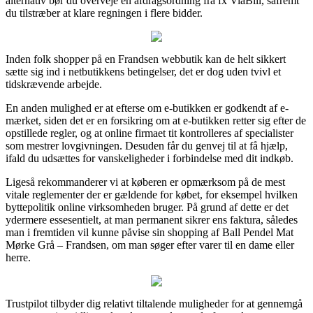
alternativ bør du overveje en afdragsordning fra fx ViaBill, såfremt
du tilstræber at klare regningen i flere bidder.
Inden folk shopper på en Frandsen webbutik kan de helt sikkert
sætte sig ind i netbutikkens betingelser, det er dog uden tvivl et
tidskrævende arbejde.
En anden mulighed er at efterse om e-butikken er godkendt af e-
mærket, siden det er en forsikring om at e-butikken retter sig efter de
opstillede regler, og at online firmaet tit kontrolleres af specialister
som mestrer lovgivningen. Desuden får du genvej til at få hjælp,
ifald du udsættes for vanskeligheder i forbindelse med dit indkøb.
Ligeså rekommanderer vi at køberen er opmærksom på de mest
vitale reglementer der er gældende for købet, for eksempel hvilken
byttepolitik online virksomheden bruger. På grund af dette er det
ydermere essesentielt, at man permanent sikrer ens faktura, således
man i fremtiden vil kunne påvise sin shopping af Ball Pendel Mat
Mørke Grå – Frandsen, om man søger efter varer til en dame eller
herre.
Trustpilot tilbyder dig relativt tiltalende muligheder for at gennemgå