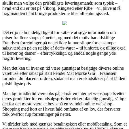
skulle man vælge den prisbilligste leveringsmanér, som typisk –
hvad end du er tæt på Viborg, Ringsted eller Ribe – vil blive at få
fragtmanden til at bringe produkterne til et afhentningssted.
Det er jo ualmindeligt ligetil for købere at søge information om
priser fra flere shops på nettet, og med det motiv har adskillige
Frandsen forretninger på nettet ikke kunne slippe for at stampe
salgsværdien på en række af deres varer – til juniorer, og tillige også
til herrer og damer – eftertrykkeligt, og endda nogle gange yde
fragtfri levering.
Men det kan til hver en tid være gunstigt at besigtige diverse online
varehuse efter rabat på Ball Pendel Mat Mørke Grå – Frandsen
forinden du placerer ordren, sådan at man er skudsikker på at få den
prisbilligste pris.
Man bør imidlertid være obs på, at når en internet webshop afsætter
deres produkter for en udsalgspris der virker ufattelig gunstig, så bør
det for det meste være et bevis på en svindel online webshop.
Shopping med kort er i hvert fald omfattet af en lov, der forsvarer
folk overfor fup forretninger på nettet.
Vi tilråder køb med gængse betalingskort eller mobilbetaling. Som et