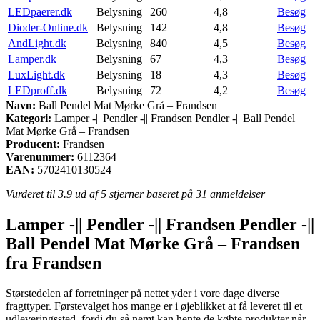
LEDpaerer.dk
Belysning
260
4,8
Besøg
Dioder-Online.dk
Belysning
142
4,8
Besøg
AndLight.dk
Belysning
840
4,5
Besøg
Lamper.dk
Belysning
67
4,3
Besøg
LuxLight.dk
Belysning
18
4,3
Besøg
LEDproff.dk
Belysning
72
4,2
Besøg
Navn:
Ball Pendel Mat Mørke Grå – Frandsen
Kategori:
Lamper -|| Pendler -|| Frandsen Pendler -|| Ball Pendel
Mat Mørke Grå – Frandsen
Producent:
Frandsen
Varenummer:
6112364
EAN:
5702410130524
Vurderet til
3.9
ud af 5 stjerner baseret på
31
anmeldelser
Lamper -|| Pendler -|| Frandsen Pendler -||
Ball Pendel Mat Mørke Grå – Frandsen
fra Frandsen
Størstedelen af forretninger på nettet yder i vore dage diverse
fragttyper. Førstevalget hos mange er i øjeblikket at få leveret til et
udleveringssted, fordi du så nemt kan hente de købte produkter når