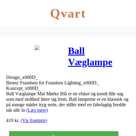
Qvart
Ball
Væglampe
Mat Mørke
Design_x000D_
Blå –
Benny Frandsen for Frandsen Lighting_x000D_
Koncept_x000D_
Frandsen
Ball Væglampe Mat Mørke Blå er en elsket og kendt lille sag
som med stolthed fører sig frem. Ball lamperne er en klassisk og
på mange måder tryg serie, der stiller med en fabelagtig bredde
når alle fa
(Læs mere)
419
kr.
(Vis fragtpris)