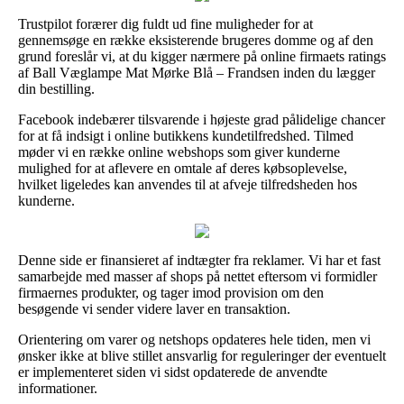
Trustpilot forærer dig fuldt ud fine muligheder for at
gennemsøge en række eksisterende brugeres domme og af den
grund foreslår vi, at du kigger nærmere på online firmaets ratings
af Ball Væglampe Mat Mørke Blå – Frandsen inden du lægger
din bestilling.
Facebook indebærer tilsvarende i højeste grad pålidelige chancer
for at få indsigt i online butikkens kundetilfredshed. Tilmed
møder vi en række online webshops som giver kunderne
mulighed for at aflevere en omtale af deres købsoplevelse,
hvilket ligeledes kan anvendes til at afveje tilfredsheden hos
kunderne.
Denne side er finansieret af indtægter fra reklamer. Vi har et fast
samarbejde med masser af shops på nettet eftersom vi formidler
firmaernes produkter, og tager imod provision om den
besøgende vi sender videre laver en transaktion.
Orientering om varer og netshops opdateres hele tiden, men vi
ønsker ikke at blive stillet ansvarlig for reguleringer der eventuelt
er implementeret siden vi sidst opdaterede de anvendte
informationer.