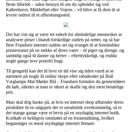
fleste tilfælde – uden hensyn til om du opholder sig ved
København, Middelfart eller Vojens – vil blive at få dem til at
levere ordren til et afhentningssted.
Det har vist sig at være ret enkelt for almindelige mennesker at
analysere priser i blandt forskellige outlets på nettet, og så har
flere Frandsen internet outlets set sig tvunget til at formindske
prisniveauet på en række af deres varer – til piger og drenge, og
samtidig også til damer og herrer – eftertrykkeligt, og endda
nogle gange love portofri fragt.
Til gengæld kan det til hver en tid vise sig tiden værd at se
nærmere på nogle få online shops efter rabatkoder på Ball
Væglampe Mat Mørke Blå – Frandsen forinden du gennemfører
dit køb, således at man er sikret at skaffe sig den mest betalelige
pris.
Man skal dog huske på, at hvis en internet shop afhænder deres
produkter til en salgspris der er urealistisk overkommelig, så er
det mange gange være et bevis på en snydagtig internet butik.
Kortkøb er heldigvis omsluttet af en foranstaltning, hvilket
begunstiger os imod snydagtige internet firmaer.