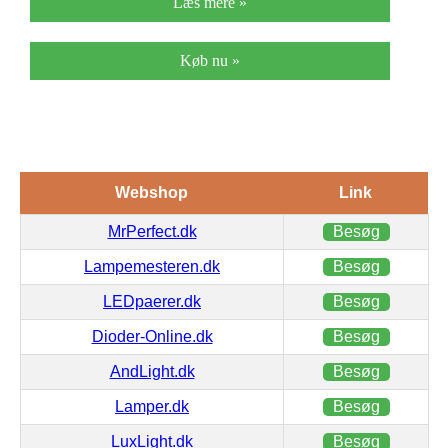
Læs mere »
Køb nu »
Webshop
Link
MrPerfect.dk
Besøg
Lampemesteren.dk
Besøg
LEDpaerer.dk
Besøg
Dioder-Online.dk
Besøg
AndLight.dk
Besøg
Lamper.dk
Besøg
LuxLight.dk
Besøg