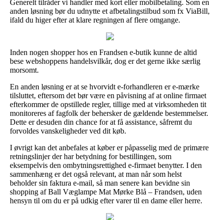
Generelt tilråder vi handler med kort eller mobilbetaling. Som en
anden løsning bør du udnytte et afbetalingstilbud som fx ViaBill,
ifald du higer efter at klare regningen af flere omgange.
Inden nogen shopper hos en Frandsen e-butik kunne de altid
bese webshoppens handelsvilkår, dog er det gerne ikke særlig
morsomt.
En anden løsning er at se hvorvidt e-forhandleren er e-mærke
tilsluttet, eftersom det bør være en påvisning af at online firmaet
efterkommer de opstillede regler, tillige med at virksomheden tit
monitoreres af fagfolk der behersker de gældende bestemmelser.
Dette er desuden din chance for at få assistance, såfremt du
forvoldes vanskeligheder ved dit køb.
I øvrigt kan det anbefales at køber er påpasselig med de primære
retningslinjer der har betydning for bestillingen, som
eksempelvis den ombytningsrettighed e-firmaet benytter. I den
sammenhæng er det også relevant, at man når som helst
beholder sin faktura e-mail, så man senere kan bevidne sin
shopping af Ball Væglampe Mat Mørke Blå – Frandsen, uden
hensyn til om du er på udkig efter varer til en dame eller herre.