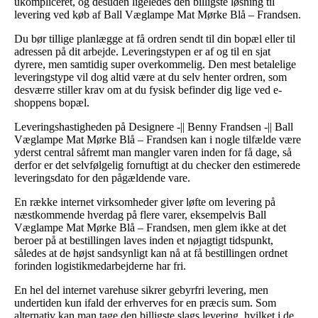
ukompliceret, og desuden ligeledes den billigste løsning til
levering ved køb af Ball Væglampe Mat Mørke Blå – Frandsen.
Du bør tillige planlægge at få ordren sendt til din bopæl eller til
adressen på dit arbejde. Leveringstypen er af og til en sjat
dyrere, men samtidig super overkommelig. Den mest betalelige
leveringstype vil dog altid være at du selv henter ordren, som
desværre stiller krav om at du fysisk befinder dig lige ved e-
shoppens bopæl.
Leveringshastigheden på Designere -|| Benny Frandsen -|| Ball
Væglampe Mat Mørke Blå – Frandsen kan i nogle tilfælde være
yderst central såfremt man mangler varen inden for få dage, så
derfor er det selvfølgelig fornuftigt at du checker den estimerede
leveringsdato for den pågældende vare.
En række internet virksomheder giver løfte om levering på
næstkommende hverdag på flere varer, eksempelvis Ball
Væglampe Mat Mørke Blå – Frandsen, men glem ikke at det
beroer på at bestillingen laves inden et nøjagtigt tidspunkt,
således at de højst sandsynligt kan nå at få bestillingen ordnet
forinden logistikmedarbejderne har fri.
En hel del internet varehuse sikrer gebyrfri levering, men
undertiden kun ifald der erhverves for en præcis sum. Som
alternativ kan man tage den billigste slags levering, hvilket i de