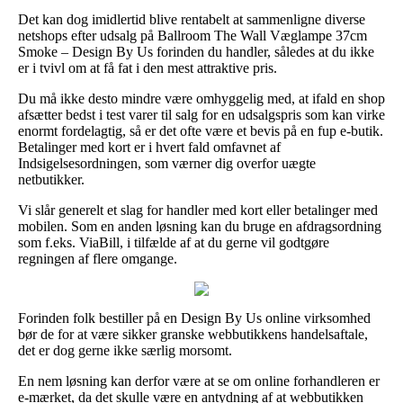
Det kan dog imidlertid blive rentabelt at sammenligne diverse
netshops efter udsalg på Ballroom The Wall Væglampe 37cm
Smoke – Design By Us forinden du handler, således at du ikke
er i tvivl om at få fat i den mest attraktive pris.
Du må ikke desto mindre være omhyggelig med, at ifald en shop
afsætter bedst i test varer til salg for en udsalgspris som kan virke
enormt fordelagtig, så er det ofte være et bevis på en fup e-butik.
Betalinger med kort er i hvert fald omfavnet af
Indsigelsesordningen, som værner dig overfor uægte
netbutikker.
Vi slår generelt et slag for handler med kort eller betalinger med
mobilen. Som en anden løsning kan du bruge en afdragsordning
som f.eks. ViaBill, i tilfælde af at du gerne vil godtgøre
regningen af flere omgange.
Forinden folk bestiller på en Design By Us online virksomhed
bør de for at være sikker granske webbutikkens handelsaftale,
det er dog gerne ikke særlig morsomt.
En nem løsning kan derfor være at se om online forhandleren er
e-mærket, da det skulle være en antydning af at webbutikken