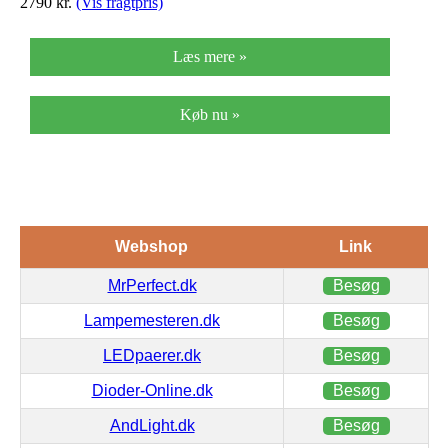
2790
kr.
(Vis fragtpris)
Læs mere »
Køb nu »
Webshop
Link
MrPerfect.dk
Besøg
Lampemesteren.dk
Besøg
LEDpaerer.dk
Besøg
Dioder-Online.dk
Besøg
AndLight.dk
Besøg