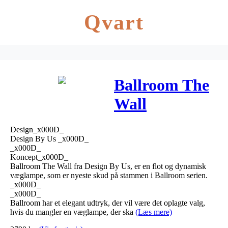
Qvart
Ballroom The
Wall
Væglampe
Design_x000D_
37cm Smoke –
Design By Us _x000D_
_x000D_
Design By Us
Koncept_x000D_
Ballroom The Wall fra Design By Us, er en flot og dynamisk
væglampe, som er nyeste skud på stammen i Ballroom serien.
_x000D_
_x000D_
Ballroom har et elegant udtryk, der vil være det oplagte valg,
hvis du mangler en væglampe, der ska
(Læs mere)