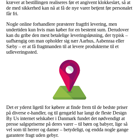
kræver at bestillingen realiseres før et angivent klokkeslæt, så at
de med sikkerhed kan nå at få de nye varer betjent før personalet
får fri.
Nogle online forhandlere præsterer fragtfri levering, men
undertiden kun hvis man køber for en bestemt sum. Derudover
kan du gribe den mest betalelige leveringsløsning, der typisk –
uafhængig om man opholder sig nær Aarhus, Aabenraa eller
Sæby – er at få fragtmanden til at levere produkterne til et
udleveringssted.
Det er yderst ligetil for købere at finde frem til de bedste priser
på diverse e-handler, og til gengæld har langt de fleste Design
By Us internet selskaber i Danmark fundet det nødvendigt at
presse salgspriserne på deres varer – til børn og babyer, lige så
vel som til herrer og damer – betydeligt, og endda nogle gange
garantere fragt uden gebyr.