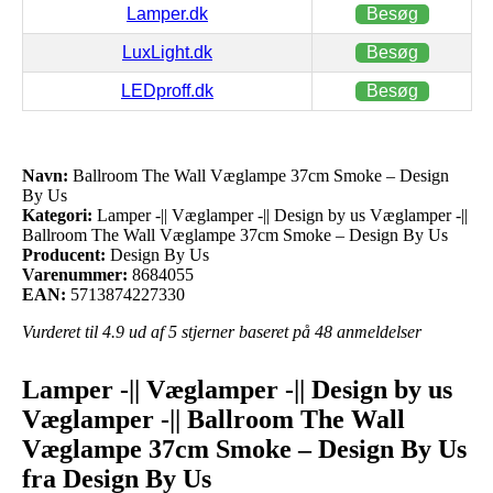
Lamper.dk
Besøg
LuxLight.dk
Besøg
LEDproff.dk
Besøg
Navn:
Ballroom The Wall Væglampe 37cm Smoke – Design
By Us
Kategori:
Lamper -|| Væglamper -|| Design by us Væglamper -||
Ballroom The Wall Væglampe 37cm Smoke – Design By Us
Producent:
Design By Us
Varenummer:
8684055
EAN:
5713874227330
Vurderet til
4.9
ud af 5 stjerner baseret på
48
anmeldelser
Lamper -|| Væglamper -|| Design by us
Væglamper -|| Ballroom The Wall
Væglampe 37cm Smoke – Design By Us
fra Design By Us