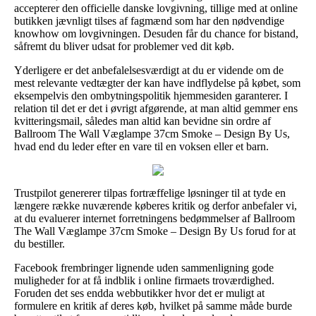
accepterer den officielle danske lovgivning, tillige med at online
butikken jævnligt tilses af fagmænd som har den nødvendige
knowhow om lovgivningen. Desuden får du chance for bistand,
såfremt du bliver udsat for problemer ved dit køb.
Yderligere er det anbefalelsesværdigt at du er vidende om de
mest relevante vedtægter der kan have indflydelse på købet, som
eksempelvis den ombytningspolitik hjemmesiden garanterer. I
relation til det er det i øvrigt afgørende, at man altid gemmer ens
kvitteringsmail, således man altid kan bevidne sin ordre af
Ballroom The Wall Væglampe 37cm Smoke – Design By Us,
hvad end du leder efter en vare til en voksen eller et barn.
Trustpilot genererer tilpas fortræffelige løsninger til at tyde en
længere række nuværende køberes kritik og derfor anbefaler vi,
at du evaluerer internet forretningens bedømmelser af Ballroom
The Wall Væglampe 37cm Smoke – Design By Us forud for at
du bestiller.
Facebook frembringer lignende uden sammenligning gode
muligheder for at få indblik i online firmaets troværdighed.
Foruden det ses endda webbutikker hvor det er muligt at
formulere en kritik af deres køb, hvilket på samme måde burde