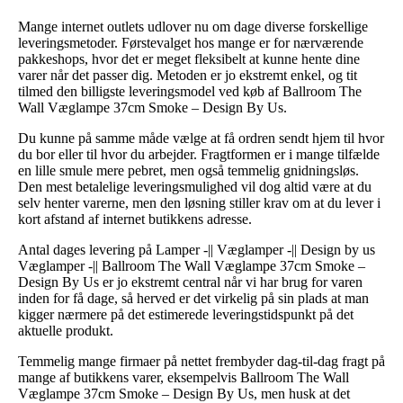
Mange internet outlets udlover nu om dage diverse forskellige
leveringsmetoder. Førstevalget hos mange er for nærværende
pakkeshops, hvor det er meget fleksibelt at kunne hente dine
varer når det passer dig. Metoden er jo ekstremt enkel, og tit
tilmed den billigste leveringsmodel ved køb af Ballroom The
Wall Væglampe 37cm Smoke – Design By Us.
Du kunne på samme måde vælge at få ordren sendt hjem til hvor
du bor eller til hvor du arbejder. Fragtformen er i mange tilfælde
en lille smule mere pebret, men også temmelig gnidningsløs.
Den mest betalelige leveringsmulighed vil dog altid være at du
selv henter varerne, men den løsning stiller krav om at du lever i
kort afstand af internet butikkens adresse.
Antal dages levering på Lamper -|| Væglamper -|| Design by us
Væglamper -|| Ballroom The Wall Væglampe 37cm Smoke –
Design By Us er jo ekstremt central når vi har brug for varen
inden for få dage, så herved er det virkelig på sin plads at man
kigger nærmere på det estimerede leveringstidspunkt på det
aktuelle produkt.
Temmelig mange firmaer på nettet frembyder dag-til-dag fragt på
mange af butikkens varer, eksempelvis Ballroom The Wall
Væglampe 37cm Smoke – Design By Us, men husk at det