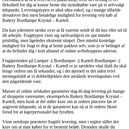
fleksibelt for dig at kunne hente din nyindkøbte vare på et selvvalgt
tidspunkt. Leveringstypen er altså ultra enkel, og i mange tilfælde
derudover den mest betalelige mulighed for levering ved køb af
Battery Bordlampe Krystal – Kartell.
Du kan ydermere tænke over at få varerne sendt til dit hus eller ud til
dit arbejde. Fragttypen viser sig sædvanligvis en sjat mindre
prisbillig, men ligeledes ekstremt simpel. Den mindst kostelige
mulighed for fragt er dog at hente pakken selv, som jo er betinget af
at du befinder dig i kort afstand af online webshoppens adresse.
Fragtperioden på Lamper -|| Bordlamper -|| Kartell Bordlamper -||
Battery Bordlampe Krystal – Kartell er jo særdeles vital ifald du skal
bruge ordren om få sekunder, og i det øjemed er det uden tvivl
meningsfuldt at vi dobbelttjekker den anslåede leveringsdato ved
den pågældende vare.
Masser af online selskaber garanterer dag-til-dag levering på mange
af shoppens varenumre, eksempelvis Battery Bordlampe Krystal –
Kartell, men husk at det stiller krav om at ordren placeres før et
angivent tidspunkt, så at de garanteret kan nå at få ordren fikset
forud for at lagerpersonalet har fyraften.
Visse netshops præsterer fragtfri levering, men i reglen stiller det
krav om at man køber for et bestemt beløb. Desuden skulle du