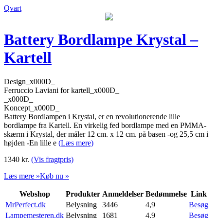
Qvart
Battery Bordlampe Krystal –
Kartell
Design_x000D_
Ferruccio Laviani for kartell_x000D_
_x000D_
Koncept_x000D_
Battery Bordlampen i Krystal, er en revolutionerende lille
bordlampe fra Kartell. En virkelig fed bordlampe med en PMMA-
skærm i Krystal, der måler 12 cm. x 12 cm. på basen -og 25,5 cm i
højden -En lille e
(Læs mere)
1340
kr.
(Vis fragtpris)
Læs mere »
Køb nu »
Webshop
Produkter
Anmeldelser
Bedømmelse
Link
MrPerfect.dk
Belysning
3446
4,9
Besøg
Lampemesteren.dk
Belysning
1681
4,9
Besøg