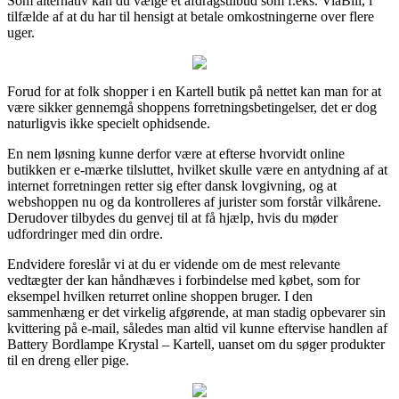
Som alternativ kan du vælge et afdragstilbud som f.eks. ViaBill, i
tilfælde af at du har til hensigt at betale omkostningerne over flere
uger.
Forud for at folk shopper i en Kartell butik på nettet kan man for at
være sikker gennemgå shoppens forretningsbetingelser, det er dog
naturligvis ikke specielt ophidsende.
En nem løsning kunne derfor være at efterse hvorvidt online
butikken er e-mærke tilsluttet, hvilket skulle være en antydning af at
internet forretningen retter sig efter dansk lovgivning, og at
webshoppen nu og da kontrolleres af jurister som forstår vilkårene.
Derudover tilbydes du genvej til at få hjælp, hvis du møder
udfordringer med din ordre.
Endvidere foreslår vi at du er vidende om de mest relevante
vedtægter der kan håndhæves i forbindelse med købet, som for
eksempel hvilken returret online shoppen bruger. I den
sammenhæng er det virkelig afgørende, at man stadig opbevarer sin
kvittering på e-mail, således man altid vil kunne eftervise handlen af
Battery Bordlampe Krystal – Kartell, uanset om du søger produkter
til en dreng eller pige.