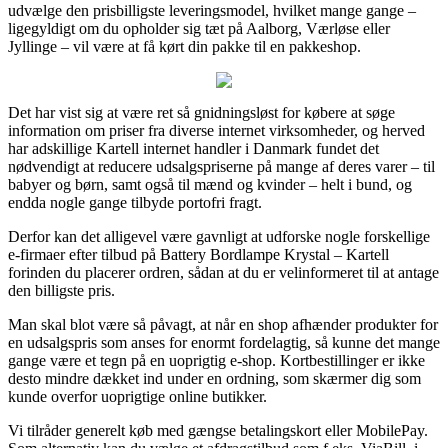
udvælge den prisbilligste leveringsmodel, hvilket mange gange –
ligegyldigt om du opholder sig tæt på Aalborg, Værløse eller
Jyllinge – vil være at få kørt din pakke til en pakkeshop.
Det har vist sig at være ret så gnidningsløst for købere at søge
information om priser fra diverse internet virksomheder, og herved
har adskillige Kartell internet handler i Danmark fundet det
nødvendigt at reducere udsalgspriserne på mange af deres varer – til
babyer og børn, samt også til mænd og kvinder – helt i bund, og
endda nogle gange tilbyde portofri fragt.
Derfor kan det alligevel være gavnligt at udforske nogle forskellige
e-firmaer efter tilbud på Battery Bordlampe Krystal – Kartell
forinden du placerer ordren, sådan at du er velinformeret til at antage
den billigste pris.
Man skal blot være så påvagt, at når en shop afhænder produkter for
en udsalgspris som anses for enormt fordelagtig, så kunne det mange
gange være et tegn på en uoprigtig e-shop. Kortbestillinger er ikke
desto mindre dækket ind under en ordning, som skærmer dig som
kunde overfor uoprigtige online butikker.
Vi tilråder generelt køb med gængse betalingskort eller MobilePay.