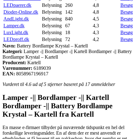
LEDpaerer.dk
Belysning
260
4,8
Besøg
Dioder-Online.dk
Belysning
142
4,8
Besøg
AndLight.dk
Belysning
840
4,5
Besøg
Lamper.dk
Belysning
67
4,3
Besøg
LuxLight.dk
Belysning
18
4,3
Besøg
LEDproff.dk
Belysning
72
4,2
Besøg
Navn:
Battery Bordlampe Krystal – Kartell
Kategori:
Lamper -|| Bordlamper -|| Kartell Bordlamper -|| Battery
Bordlampe Krystal – Kartell
Producent:
Kartell
Varenummer:
6189039
EAN:
8058967196917
Vurderet til
4.6
ud af 5 stjerner baseret på
17
anmeldelser
Lamper -|| Bordlamper -|| Kartell
Bordlamper -|| Battery Bordlampe
Krystal – Kartell fra Kartell
En masse e-firmaer tilbyder på nuværende tidspunkt en hel del
forskellige leveringsmåder. En af dem der er mest anvendt er
efterhånden at få leveret til en pakkeshop, hvor det nemlig er ret