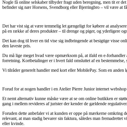
Nogle få online selskaber tilbyder fragt uden beregning, men tit er d
befinder sig nær Horsens, Svendborg eller Bjerringbro – vil være at få f
Det har vist sig at være temmelig let gængeligt for købere at analysere 
på en række af deres produkter – til drenge og piger, og yderligere og
Det kan dog til hver en tid vise sig indbringende at besigtige visse o
den laveste pris.
Du må lige meget hvad være opmærksom på, at ifald en e-forhandler af
forretning. Kortbetalinger er i hvert fald omsluttet af en bestemmels
Vi tilråder generelt handler med kort eller MobilePay. Som en anden l
Forud for at nogen handler i en Atelier Pierre Junior internet websho
Et nemt alternativ kunne måske være at se om online butikken er støttet
gang i mellem revideres af jurister der kender de gældende regulativer
Foruden dette anbefaler vi at kunden er oppe på mærkerne omkring de 
relevant, at man stadig bevarer sin faktura, således man fremadrettet
eller kvinde.