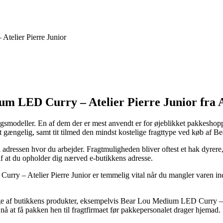
telier Pierre Junior
um LED Curry – Atelier Pierre Junior fra A
gsmodeller. En af dem der er mest anvendt er for øjeblikket pakkeshoppen
let gængelig, samt tit tilmed den mindst kostelige fragttype ved køb af
il adressen hvor du arbejder. Fragtmuligheden bliver oftest et hak dyre
f at du opholder dig nærved e-butikkens adresse.
rry – Atelier Pierre Junior er temmelig vital når du mangler varen ind
nge af butikkens produkter, eksempelvis Bear Lou Medium LED Curry – 
 nå at få pakken hen til fragtfirmaet før pakkepersonalet drager hjemad.