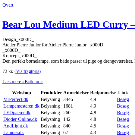
Qvart
Bear Lou Medium LED Curry – A
Design_x000D_
Atelier Pierre Junior for Atelier Pierre Junior _x000D_
_x000D_
Koncept_x000D_
Den perfekt børnelampe, som både passer til pige og drengeværelset
72
kr.
(Vis fragtpris)
Læs mere »
Køb nu »
Webshop
Produkter
Anmeldelser
Bedømmelse
Link
MrPerfect.dk
Belysning
3446
4,9
Besøg
Lampemesteren.dk
Belysning
1681
4,9
Besøg
LEDpaerer.dk
Belysning
260
4,8
Besøg
Dioder-Online.dk
Belysning
142
4,8
Besøg
AndLight.dk
Belysning
840
4,5
Besøg
Lamper.dk
Belysning
67
4,3
Besøg