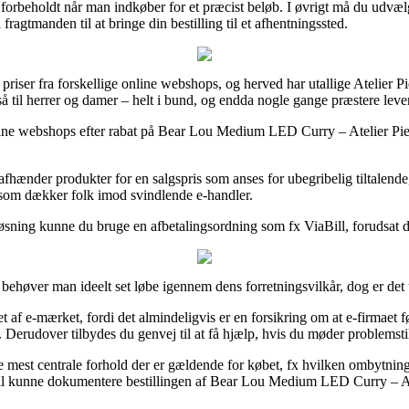
et forbeholdt når man indkøber for et præcist beløb. I øvrigt må du udv
ragtmanden til at bringe din bestilling til et afhentningssted.
priser fra forskellige online webshops, og herved har utallige Atelier Pi
så til herrer og damer – helt i bund, og endda nogle gange præstere lev
nline webshops efter rabat på Bear Lou Medium LED Curry – Atelier Pierre
hænder produkter for en salgspris som anses for ubegribelig tiltalende,
e, som dækker folk imod svindlende e-handler.
øsning kunne du bruge en afbetalingsordning som fx ViaBill, forudsat d
p behøver man ideelt set løbe igennem dens forretningsvilkår, dog er det
 af e-mærket, fordi det almindeligvis er en forsikring om at e-firmaet f
. Derudover tilbydes du genvej til at få hjælp, hvis du møder problemsti
mest centrale forhold der er gældende for købet, fx hvilken ombytning
 vil kunne dokumentere bestillingen af Bear Lou Medium LED Curry – Atel