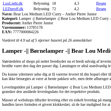
LuxLight.dk
Belysning
18
4,3
Besøg
LEDproff.dk
Belysning
72
4,2
Besøg
Navn:
Bear Lou Medium LED Curry – Atelier Pierre Junior
Kategori:
Lamper -|| Børnelamper -|| Bear Lou Medium LED Curry – A
Producent:
Atelier Pierre Junior
Varenummer:
13785178
EAN:
7777000084226
Vurderet til
4.9
ud af 5 stjerner baseret på
26
anmeldelser
Lamper -|| Børnelamper -|| Bear Lou Medi
Størstedelen af shops på nettet frembyder nu et bredt udvalg af leverin
bestilte varer den dag der passer dig. Løsningen er altså usædvanlig 
Du kunne ydermere udse dig at få varerne leveret til din bopæl eller t
kan ikke benægtes at være at hente pakken selv, men dette afhænger a
Leveringstiden på Lamper -|| Børnelamper -|| Bear Lou Medium LED Cu
gransker den anslåede leveringsdato for det respektive produkt.
Masser af webshops tilbyder levering efter en enkelt hverdag på ma
handlen laves forinden et givent klokkeslæt, så de har mulighed for at