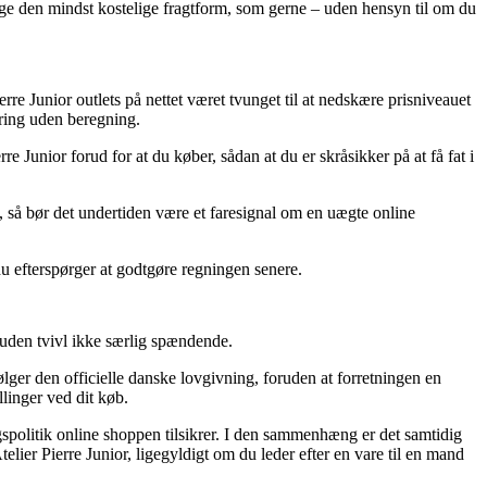
ælge den mindst kostelige fragtform, som gerne – uden hensyn til om du
erre Junior outlets på nettet været tvunget til at nedskære prisniveauet
ering uden beregning.
 Junior forud for at du køber, sådan at du er skråsikker på at få fat i
 så bør det undertiden være et faresignal om en uægte online
u efterspørger at godtgøre regningen senere.
 uden tvivl ikke særlig spændende.
ølger den officielle danske lovgivning, foruden at forretningen en
llinger ved dit køb.
spolitik online shoppen tilsikrer. I den sammenhæng er det samtidig
ier Pierre Junior, ligegyldigt om du leder efter en vare til en mand