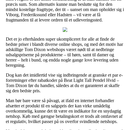
præcis sum. Som alternativ kunne man beslutte sig for den
mindst kostelige fragttype, der tit – uanset om man opholder sig i
Viborg, Frederikssund eller Hadsten – vil være at få
fragtmanden til at levere ordren til et udleveringssted.
Det er jo efterhånden super ukompliceret for alle at finde de
bedste priser i blandt diverse online shops, og med det motiv har
adskillige Tom Dixon webshops været nødt til at nedbringe
udsalgspriserne på produkterne – til børn, samt til damer og
herrer – helt i bund, og endda nogle gange love levering uden
beregning.
Dog kan det imidlertid vise sig indbringende at granske et par e-
forretninger efter rabatkoder på Beat Light Tall Pendel Hvid –
Tom Dixon før du handler, således at du er garanteret at skaffe
sig den bedste pris.
Man bør bare være så påvagt, at ifald en internet forhandler
afsætter et produkt til en salgspris der kan virke umådelig
overkommelig, kunne det tit være en indikator for en snydagtig
netshop. Køb med gængse betalingskort er trods alt omfavnet af
et regulativ, hvilket passer på os overfor svindlende netshops.