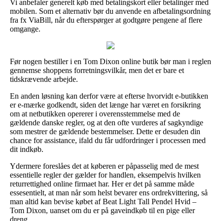
Vi anbefaler generelt køb med betalingskort eller betalinger med
mobilen. Som et alternativ bør du anvende en afbetalingsordning
fra fx ViaBill, når du efterspørger at godtgøre pengene af flere
omgange.
Før nogen bestiller i en Tom Dixon online butik bør man i reglen
gennemse shoppens forretningsvilkår, men det er bare et
tidskrævende arbejde.
En anden løsning kan derfor være at efterse hvorvidt e-butikken
er e-mærke godkendt, siden det længe har været en forsikring
om at netbutikken opererer i overensstemmelse med de
gældende danske regler, og at den ofte vurderes af sagkyndige
som mestrer de gældende bestemmelser. Dette er desuden din
chance for assistance, ifald du får udfordringer i processen med
dit indkøb.
Ydermere foreslåes det at køberen er påpasselig med de mest
essentielle regler der gælder for handlen, eksempelvis hvilken
returrettighed online firmaet har. Her er det på samme måde
essesentielt, at man når som helst bevarer ens ordrekvittering, så
man altid kan bevise købet af Beat Light Tall Pendel Hvid –
Tom Dixon, uanset om du er på gaveindkøb til en pige eller
dreng.