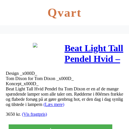
Qvart
Beat Light Tall
Pendel Hvid –
Tom Dixon
Design _x000D_
Tom Dixon for Tom Dixon _x000D_
Koncept_x000D_
Beat Light Tall Hvid Pendel fra Tom Dixon er en af de mange
spændende lamper som alle taler om. Rødderne i 80érnes frække
og flabede forsøg på at gøre genbrug hot, er den dag i dag synlig
og tilstede i lampern
(Læs mere)
3650
kr.
(Vis fragtpris)