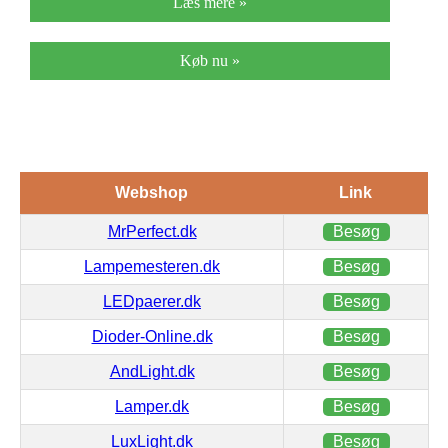
Læs mere »
Køb nu »
Webshop
Link
MrPerfect.dk
Besøg
Lampemesteren.dk
Besøg
LEDpaerer.dk
Besøg
Dioder-Online.dk
Besøg
AndLight.dk
Besøg
Lamper.dk
Besøg
LuxLight.dk
Besøg