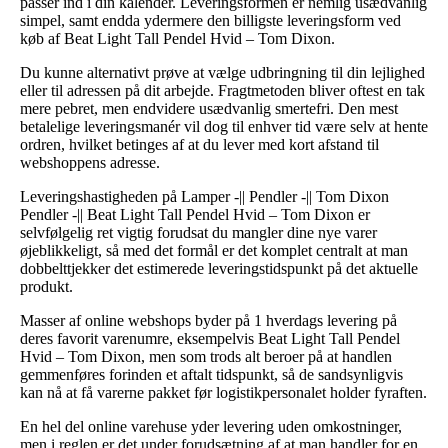
passer ind i din kalender. Leveringsformen er nemlig usædvanlig
simpel, samt endda ydermere den billigste leveringsform ved
køb af Beat Light Tall Pendel Hvid – Tom Dixon.
Du kunne alternativt prøve at vælge udbringning til din lejlighed
eller til adressen på dit arbejde. Fragtmetoden bliver oftest en tak
mere pebret, men endvidere usædvanlig smertefri. Den mest
betalelige leveringsmanér vil dog til enhver tid være selv at hente
ordren, hvilket betinges af at du lever med kort afstand til
webshoppens adresse.
Leveringshastigheden på Lamper -|| Pendler -|| Tom Dixon
Pendler -|| Beat Light Tall Pendel Hvid – Tom Dixon er
selvfølgelig ret vigtig forudsat du mangler dine nye varer
øjeblikkeligt, så med det formål er det komplet centralt at man
dobbelttjekker det estimerede leveringstidspunkt på det aktuelle
produkt.
Masser af online webshops byder på 1 hverdags levering på
deres favorit varenumre, eksempelvis Beat Light Tall Pendel
Hvid – Tom Dixon, men som trods alt beroer på at handlen
gemmenføres forinden et aftalt tidspunkt, så de sandsynligvis
kan nå at få varerne pakket før logistikpersonalet holder fyraften.
En hel del online varehuse yder levering uden omkostninger,
men i reglen er det under forudsætning af at man handler for en