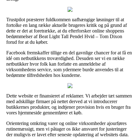
Trustpilot præsterer fuldkommen uafhængige løsninger til at
fortolke en lang række aktuelle brugeres kritik og på grund af
dette er det at foretrække, at du efterforsker online shoppens
bedømmelser af Beat Light Tall Pendel Hvid – Tom Dixon
forud for at du køber.
Facebook fremskaffer tillige en del gavnlige chancer for at få en
idé om netbutikkens troværdighed. Desuden ser vi en række
netbutikker hvor folk kan forfatte en anmeldelse af
virksomhedens service, som ydermere burde anvendes til at
bedømme tilfredsheden hos kunderne.
Dette website er finansieret af reklamer. Vi arbejder tæt sammen
med adskillige firmaer på nettet derved at vi introducerer
butikkernes produkter, og indtjener provision hvis en bruger fra
vores hjemmeside gennemfører et køb.
Orientering omkring varer og online virksomheder ajourføres
rutinemæssigt, men vi påtager os ikke ansvaret for justeringer
der muligvis er lavet efter seneste opdatering af websitets data.