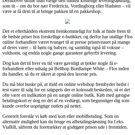
Derudover skulle man vælge den mindst kostelige leveringsløsning,
som tit – om du bor nær Fredericia, Vordingborg eller Hadsten – vil
være at få dem til at bringe pakken til en pakkeshop.
Det er efterhånden ekstremt fremkommeligt for folk at finde frem til
de bedste priser hos forskellige e-butikker, og derfor har utallige Flos
online forhandlere været tvunget til at presse prisniveauet på mange
af deres varer – til børn og babyer, og samtidig også til voksne –
voldsomt, og endda nogle gange garantere gebyrfri levering.
Dog kan det til hver en tid være gavnligt at tjekke nogle få e-
forhandlere efter udsalg på Bellhop Bordlampe White – Flos inden
du handler, så du er sikret at opnå den laveste pris.
Du må blot huske på, at ifald en online webshop frembyder bedst i
test varer til salg for en salgspris der er kolossalt beskeden, så er det
ofte være en indikation på en uægte online butik. Køb med gængse
betalingskort er dog en del af en vedtægt, som begunstiger dig som
kunde overfor uoprigtige outlets på nettet.
Generelt foreslår vi køb med kort eller mobilbetaling. Som en
alternativ mulighed kan du bruge en afbetalingsløsning fra f.eks.
ViaBill, såfremt du foretrækker at godtgøre prisen ude i fremtiden.