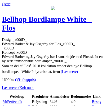
Qvart
Bellhop Bordlampe White –
Flos
Design_x000D_
Edward Barber & Jay Osgerby for Flos_x000D_
_x000D_
Koncept_x000D_
Edward Barber og Jay Osgerby har I samarbejde med Flos skabt en
ny serie transportable bordlamper._x000D_
Som en del af Flosâ 2018 kollektion træder den nye Bellhop
bordlampe, i White Polycarbonat, frem
(Læs mere)
1600
kr.
(Vis fragtpris)
Læs mere »
Køb nu »
Webshop
Produkter
Anmeldelser
Bedømmelse
Link
MrPerfect.dk
Belysning
3446
4,9
Besøg