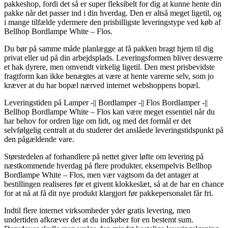
pakkeshop, fordi det så er super fleksibelt for dig at kunne hente din
pakke når det passer ind i din hverdag. Den er altså meget ligetil, og
i mange tilfælde ydermere den prisbilligste leveringstype ved køb af
Bellhop Bordlampe White – Flos.
Du bør på samme måde planlægge at få pakken bragt hjem til dig
privat eller ud på din arbejdsplads. Leveringsformen bliver desværre
et hak dyrere, men omvendt virkelig ligetil. Den mest prisbevidste
fragtform kan ikke benægtes at være at hente varerne selv, som jo
kræver at du har bopæl nærved internet webshoppens bopæl.
Leveringstiden på Lamper -|| Bordlamper -|| Flos Bordlamper -||
Bellhop Bordlampe White – Flos kan være meget essentiel når du
har behov for ordren lige om lidt, og med det formål er det
selvfølgelig centralt at du studerer det anslåede leveringstidspunkt på
den pågældende vare.
Størstedelen af forhandlere på nettet giver løfte om levering på
næstkommende hverdag på flere produkter, eksempelvis Bellhop
Bordlampe White – Flos, men vær vagtsom da det antager at
bestillingen realiseres før et givent klokkeslæt, så at de har en chance
for at nå at få dit nye produkt klargjort før pakkepersonalet får fri.
Indtil flere internet virksomheder yder gratis levering, men
undertiden afkræver det at du indkøber for en bestemt sum.