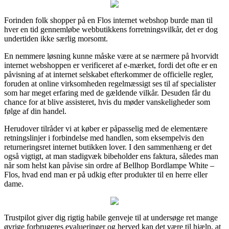
Forinden folk shopper på en Flos internet webshop burde man til
hver en tid gennemløbe webbutikkens forretningsvilkår, det er dog
undertiden ikke særlig morsomt.
En nemmere løsning kunne måske være at se nærmere på hvorvidt
internet webshoppen er verificeret af e-mærket, fordi det ofte er en
påvisning af at internet selskabet efterkommer de officielle regler,
foruden at online virksomheden regelmæssigt ses til af specialister
som har meget erfaring med de gældende vilkår. Desuden får du
chance for at blive assisteret, hvis du møder vanskeligheder som
følge af din handel.
Herudover tilråder vi at køber er påpasselig med de elementære
retningslinjer i forbindelse med handlen, som eksempelvis den
returneringsret internet butikken lover. I den sammenhæng er det
også vigtigt, at man stadigvæk bibeholder ens faktura, således man
når som helst kan påvise sin ordre af Bellhop Bordlampe White –
Flos, hvad end man er på udkig efter produkter til en herre eller
dame.
Trustpilot giver dig rigtig habile genveje til at undersøge ret mange
øvrige forbrugeres evalueringer og herved kan det være til hjælp, at