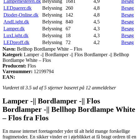
Lampemesteren.dk
Belysning
1681
4,9
Besøg
LEDpaerer.dk
Belysning
260
4,8
Besøg
Dioder-Online.dk
Belysning
142
4,8
Besøg
AndLight.dk
Belysning
840
4,5
Besøg
Lamper.dk
Belysning
67
4,3
Besøg
LuxLight.dk
Belysning
18
4,3
Besøg
LEDproff.dk
Belysning
72
4,2
Besøg
Navn:
Bellhop Bordlampe White – Flos
Kategori:
Lamper -|| Bordlamper -|| Flos Bordlamper -|| Bellhop
Bordlampe White – Flos
Producent:
Flos
Varenummer:
12199794
EAN:
Vurderet til
3.5
ud af 5 stjerner baseret på
12
anmeldelser
Lamper -|| Bordlamper -|| Flos
Bordlamper -|| Bellhop Bordlampe White
– Flos fra Flos
En masse internet foretagender yder til alt held mange forskellige
fragtmetoder. En sikker vinder er i øjeblikket at få bragt ordren til en