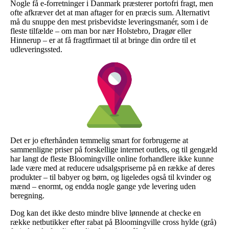
Nogle få e-forretninger i Danmark præsterer portofri fragt, men
ofte afkræver det at man aftager for en præcis sum. Alternativt
må du snuppe den mest prisbevidste leveringsmanér, som i de
fleste tilfælde – om man bor nær Holstebro, Dragør eller
Hinnerup – er at få fragtfirmaet til at bringe din ordre til et
udleveringssted.
Det er jo efterhånden temmelig smart for forbrugerne at
sammenligne priser på forskellige internet outlets, og til gengæld
har langt de fleste Bloomingville online forhandlere ikke kunne
lade være med at reducere udsalgspriserne på en række af deres
produkter – til babyer og børn, og ligeledes også til kvinder og
mænd – enormt, og endda nogle gange yde levering uden
beregning.
Dog kan det ikke desto mindre blive lønnende at checke en
række netbutikker efter rabat på Bloomingville cross hylde (grå)