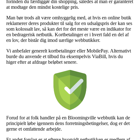
forinden du færdiggør din shopping, således at man er garanteret
at modtage den mindst kostelige pris.
Man bør trods alt være omhyggelig med, at hvis en online butik
reklamerer deres produkter til salg for en udsalgspris der kan ses
som kolossalt lav, så kan det for det meste være en indikator for
en bedragerisk netbutik. Kortbetalinger er i hvert fald en del af
en lov, der bistår dig imod uærlige webbutikker.
Vi anbefaler generelt kortbetalinger eller MobilePay. Alternativt
burde du anvende et tilbud fra eksempelvis ViaBill, hvis du
higer efter at afdrage beløbet senere.
Forud for at folk handler på en Bloomingville webbutik kan de
principielt løbe igennem dens forretningsbetingelser, dog er det
gerne et omfattende arbejde.
Et andet forslag er at efterse hvorvidt netbutikken er medlem af