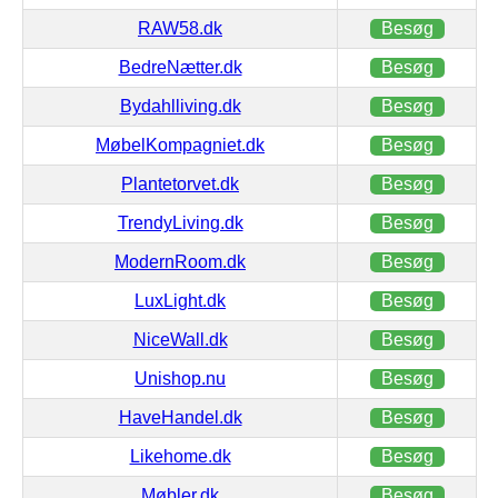
RAW58.dk
Besøg
BedreNætter.dk
Besøg
Bydahlliving.dk
Besøg
MøbelKompagniet.dk
Besøg
Plantetorvet.dk
Besøg
TrendyLiving.dk
Besøg
ModernRoom.dk
Besøg
LuxLight.dk
Besøg
NiceWall.dk
Besøg
Unishop.nu
Besøg
HaveHandel.dk
Besøg
Likehome.dk
Besøg
Møbler.dk
Besøg