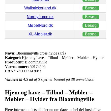
Wallstickerland.dk
Besøg
Nordlyhome.dk
Besøg
MøbelNord.dk
Besøg
XL-Møbler.dk
Besøg
Navn:
Bloomingville cross hylde (grå)
Kategori:
Hjem og have – Tilbud – Møbler – Møbler – Hylder
Producent:
Bloomingville
Varenummer:
50174596
EAN:
5711173147083
Vurderet til
4.5
ud af 5 stjerner baseret på
38
anmeldelser
Hjem og have – Tilbud – Møbler –
Møbler – Hylder fra Bloomingville
Flere internet outlets tildeler nu om dage en hel del forskellige