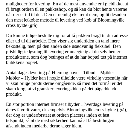
muligheder for levering. En af de mest anvendte er i øjeblikket at
få bragt ordren til en pakkeshop, og så kan du blot hente varerne
når der er tid til det. Den er nemlig ekstremt nem, og tit desuden
den mest letkøbte metode til levering ved køb af Bloomingville
cross hylde (grå).
Du kunne tillige beslutte dig for at få pakken bragt til din adresse
eller ud til dit arbejde. Den viser sig undertiden en tand mere
bekostelig, men på den anden side usædvanlig fleksibel. Den
prisbilligste løsning til levering er unægtelig at du selv henter
produkterne, som dog betinges af at du har bopæl tæt på internet
butikkens bopæl.
Antal dages levering på Hjem og have – Tilbud – Møbler –
Møbler – Hylder kan i nogle tilfælde være virkelig væsentlig når
vi skal bruge produkterne omgående, så med det formål er det
skam klogt at vi gransker leveringstiden på det pågældende
produkt.
En stor portion internet firmaer tilbyder 1 hverdags levering på
deres favorit varer, eksempelvis Bloomingville cross hylde (grå),
der dog er underforstået at ordren placeres inden et fast
tidspunkt, så at de med sikkerhed kan nå at få bestillingen
afsendt inden medarbejderne tager hjem.