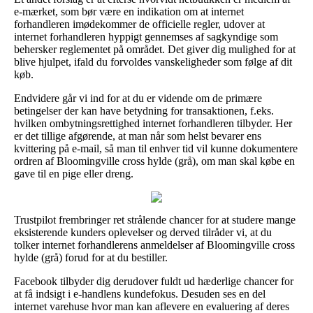
e-mærket, som bør være en indikation om at internet
forhandleren imødekommer de officielle regler, udover at
internet forhandleren hyppigt gennemses af sagkyndige som
behersker reglementet på området. Det giver dig mulighed for at
blive hjulpet, ifald du forvoldes vanskeligheder som følge af dit
køb.
Endvidere går vi ind for at du er vidende om de primære
betingelser der kan have betydning for transaktionen, f.eks.
hvilken ombytningsrettighed internet forhandleren tilbyder. Her
er det tillige afgørende, at man når som helst bevarer ens
kvittering på e-mail, så man til enhver tid vil kunne dokumentere
ordren af Bloomingville cross hylde (grå), om man skal købe en
gave til en pige eller dreng.
Trustpilot frembringer ret strålende chancer for at studere mange
eksisterende kunders oplevelser og derved tilråder vi, at du
tolker internet forhandlerens anmeldelser af Bloomingville cross
hylde (grå) forud for at du bestiller.
Facebook tilbyder dig derudover fuldt ud hæderlige chancer for
at få indsigt i e-handlens kundefokus. Desuden ses en del
internet varehuse hvor man kan aflevere en evaluering af deres