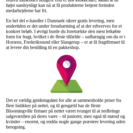
højst sandsynligt kan nå at få produkterne betjent forinden
medarbejderne har fri.
En hel del e-handler i Danmark sikrer gratis levering, men
undertiden er det under forudsætning af at der erhverves for et
konkret beløb. I øvrigt burde du foretrække den mest letkøbte
form for fragt, hvilket i de fleste tilfælde – uafhængig om du er i
Horsens, Frederikssund eller Slangerup – er at få fragtfirmaet til
at levere din bestilling til en pakkeshop.
Det er vældig gnidningsløst for alle at sammenholde priser fra
flere butikker på nettet, og til gengæld har de fleste
Bloomingville firmaer på nettet været tvunget til at nedbringe
salgsværdien på deres varer – til juniorer, men også til mænd og
kvinder – enormt, og endda nogle gange præstere levering uden
beregning.