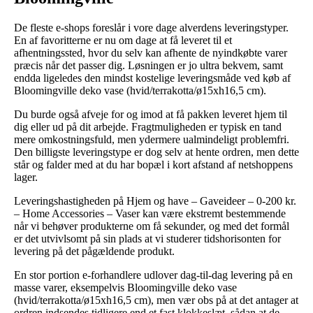
De fleste e-shops foreslår i vore dage alverdens leveringstyper.
En af favoritterne er nu om dage at få leveret til et
afhentningssted, hvor du selv kan afhente de nyindkøbte varer
præcis når det passer dig. Løsningen er jo ultra bekvem, samt
endda ligeledes den mindst kostelige leveringsmåde ved køb af
Bloomingville deko vase (hvid/terrakotta/ø15xh16,5 cm).
Du burde også afveje for og imod at få pakken leveret hjem til
dig eller ud på dit arbejde. Fragtmuligheden er typisk en tand
mere omkostningsfuld, men ydermere ualmindeligt problemfri.
Den billigste leveringstype er dog selv at hente ordren, men dette
står og falder med at du har bopæl i kort afstand af netshoppens
lager.
Leveringshastigheden på Hjem og have – Gaveideer – 0-200 kr.
– Home Accessories – Vaser kan være ekstremt bestemmende
når vi behøver produkterne om få sekunder, og med det formål
er det utvivlsomt på sin plads at vi studerer tidshorisonten for
levering på det pågældende produkt.
En stor portion e-forhandlere udlover dag-til-dag levering på en
masse varer, eksempelvis Bloomingville deko vase
(hvid/terrakotta/ø15xh16,5 cm), men vær obs på at det antager at
ordren indsendes tidligere end et fast klokkeslæt, sådan at de