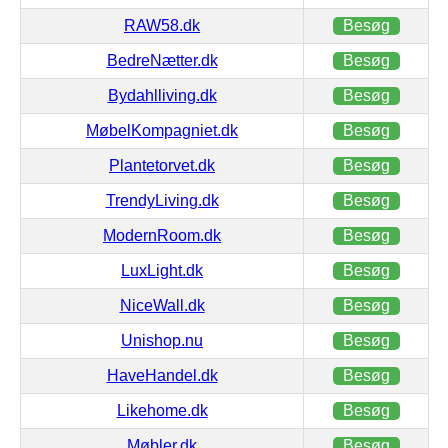
RAW58.dk
Besøg
BedreNætter.dk
Besøg
Bydahlliving.dk
Besøg
MøbelKompagniet.dk
Besøg
Plantetorvet.dk
Besøg
TrendyLiving.dk
Besøg
ModernRoom.dk
Besøg
LuxLight.dk
Besøg
NiceWall.dk
Besøg
Unishop.nu
Besøg
HaveHandel.dk
Besøg
Likehome.dk
Besøg
Møbler.dk
Besøg