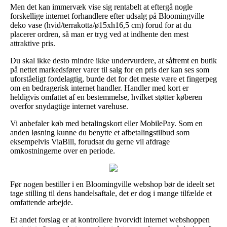
Men det kan immervæk vise sig rentabelt at eftergå nogle
forskellige internet forhandlere efter udsalg på Bloomingville
deko vase (hvid/terrakotta/ø15xh16,5 cm) forud for at du
placerer ordren, så man er tryg ved at indhente den mest
attraktive pris.
Du skal ikke desto mindre ikke undervurdere, at såfremt en butik
på nettet markedsfører varer til salg for en pris der kan ses som
uforståeligt fordelagtig, burde det for det meste være et fingerpeg
om en bedragerisk internet handler. Handler med kort er
heldigvis omfattet af en bestemmelse, hvilket støtter køberen
overfor snydagtige internet varehuse.
Vi anbefaler køb med betalingskort eller MobilePay. Som en
anden løsning kunne du benytte et afbetalingstilbud som
eksempelvis ViaBill, forudsat du gerne vil afdrage
omkostningerne over en periode.
Før nogen bestiller i en Bloomingville webshop bør de ideelt set
tage stilling til dens handelsaftale, det er dog i mange tilfælde et
omfattende arbejde.
Et andet forslag er at kontrollere hvorvidt internet webshoppen