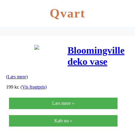
Qvart
Bloomingville
deko vase
(hvid/terrakotta
(Læs mere)
ø15xh16,5 cm)
199
kr.
(Vis fragtpris)
Læs mere »
Køb nu »