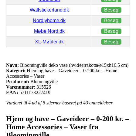
Wallstickerland.dk
Besøg
Nordlyhome.dk
Besøg
MøbelNord.dk
Besøg
XL-Møbler.dk
Besøg
Navn:
Bloomingville deko vase (hvid/terrakotta/ø15xh16,5 cm)
Kategori:
Hjem og have – Gaveideer – 0-200 kr. – Home
Accessories – Vaser
Producent:
Bloomingville
Varenummer:
315526
EAN:
5711173227419
Vurderet til
4
ud af 5 stjerner baseret på
43
anmeldelser
Hjem og have – Gaveideer – 0-200 kr. –
Home Accessories – Vaser fra
Bloomingville