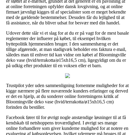
er støttet af e-mærket, grundet at det generelt er en påvisning af
at online forretningen opfylder dansk lovgivning, og at online
firmaet jævnligt kigges til af specialister som er meget bekendte
med de gældende bestemmelser. Desuden får du lejlighed til at
få assistance, når du bliver udsat for besvær med din handel.
Udover dette slår vi et slag for at du er på vagt for de mest basale
reglementer der influerer på købet, til eksempel hvilken
byttepolitik hjemmesiden bruger. I den sammenhæng er det
tillige afgørende, at man stadigvæk beholder ens faktura e-mail,
således man til enhver tid kan vidne om købet af Bloomingville
deko vase (hvid/terrakotta/ø15xh16,5 cm), ligegyldigt om du er
på udkig efter produkter til en voksen eller et barn.
Trustpilot yder uden sammenligning fornemme muligheder for at
kigge nærmere på flere nuværende kunders erfaringer og derved
er det en hjælp, at du sonderer online forretningens kritik af
Bloomingville deko vase (hvid/terrakotta/ø15xh16,5 cm)
forinden du bestiller.
Facebook fører til for øvrigt nogle anstændige løsninger til at få
kendskab til netshoppens troværdighed. I øvrigt ses mange
online forhandlere som giver kunderne mulighed for at notere en
evaluering af købsoplevelsen, hvilket ydermere må bruges til at