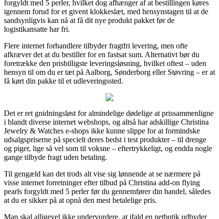
forgyldt med 5 perler, hvilket dog afhænger af at bestillingen køres
igennem forud for et givent klokkeslæt, med hensynstagen til at de
sandsynligvis kan nå at få dit nye produkt pakket før de
logistikansatte har fri.
Flere internet forhandlere tilbyder fragtfri levering, men ofte
afkræver det at du bestiller for en fastsat sum. Alternativt bør du
foretrække den prisbilligste leveringsløsning, hvilket oftest – uden
hensyn til om du er tæt på Aalborg, Sønderborg eller Støvring – er at
få kørt din pakke til et udleveringssted.
Det er ret gnidningsløst for almindelige dødelige at prissammenligne
i blandt diverse internet webshops, og altså har adskillige Christina
Jewelry & Watches e-shops ikke kunne slippe for at formindske
udsalgspriserne på specielt deres bedst i test produkter – til drenge
og piger, lige så vel som til voksne – eftertrykkeligt, og endda nogle
gange tilbyde fragt uden betaling.
Til gengæld kan det trods alt vise sig lønnende at se nærmere på
visse internet forretninger efter tilbud på Christina add-on flying
pearls forgyldt med 5 perler før du gennemfører din handel, således
at du er sikker på at opnå den mest betalelige pris.
Man skal alligevel ikke undervurdere, at ifald en netbutik udbyder