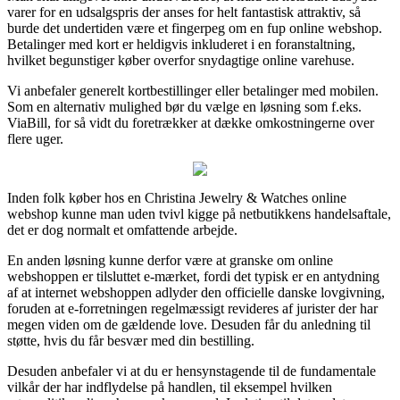
varer for en udsalgspris der anses for helt fantastisk attraktiv, så
burde det undertiden være et fingerpeg om en fup online webshop.
Betalinger med kort er heldigvis inkluderet i en foranstaltning,
hvilket begunstiger køber overfor snydagtige online varehuse.
Vi anbefaler generelt kortbestillinger eller betalinger med mobilen.
Som en alternativ mulighed bør du vælge en løsning som f.eks.
ViaBill, for så vidt du foretrækker at dække omkostningerne over
flere uger.
Inden folk køber hos en Christina Jewelry & Watches online
webshop kunne man uden tvivl kigge på netbutikkens handelsaftale,
det er dog normalt et omfattende arbejde.
En anden løsning kunne derfor være at granske om online
webshoppen er tilsluttet e-mærket, fordi det typisk er en antydning
af at internet webshoppen adlyder den officielle danske lovgivning,
foruden at e-forretningen regelmæssigt revideres af jurister der har
megen viden om de gældende love. Desuden får du anledning til
støtte, hvis du får besvær med din bestilling.
Desuden anbefaler vi at du er hensynstagende til de fundamentale
vilkår der har indflydelse på handlen, til eksempel hvilken