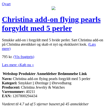
Qvart
Christina add-on flying pearls
forgyldt med 5 perler
Smukke add-on i forgyldt med 5 hvide perler. Sæt Christina add-on
på Christina ørestikker og skab et nyt og eksklusivt look.
(Læs
mere)
795
kr.
(Vis fragtpris)
Læs mere »
Køb nu »
Webshop
Produkter
Anmeldelser
Bedømmelse
Link
Navn:
Christina add-on flying pearls forgyldt med 5 perler
Kategori:
Smykker || Øreringe || Ørevedhæng
Producent:
Christina Jewelry & Watches
Varenummer:
40211
EAN:
1207800294434
Vurderet til
4.7
ud af 5 stjerner baseret på
45
anmeldelser