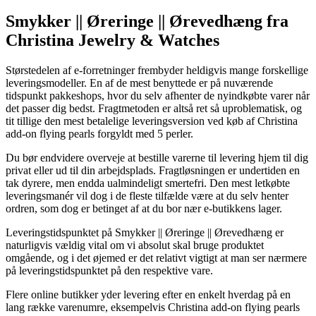
Smykker || Øreringe || Ørevedhæng fra
Christina Jewelry & Watches
Størstedelen af e-forretninger frembyder heldigvis mange forskellige
leveringsmodeller. En af de mest benyttede er på nuværende
tidspunkt pakkeshops, hvor du selv afhenter de nyindkøbte varer når
det passer dig bedst. Fragtmetoden er altså ret så uproblematisk, og
tit tillige den mest betalelige leveringsversion ved køb af Christina
add-on flying pearls forgyldt med 5 perler.
Du bør endvidere overveje at bestille varerne til levering hjem til dig
privat eller ud til din arbejdsplads. Fragtløsningen er undertiden en
tak dyrere, men endda ualmindeligt smertefri. Den mest letkøbte
leveringsmanér vil dog i de fleste tilfælde være at du selv henter
ordren, som dog er betinget af at du bor nær e-butikkens lager.
Leveringstidspunktet på Smykker || Øreringe || Ørevedhæng er
naturligvis vældig vital om vi absolut skal bruge produktet
omgående, og i det øjemed er det relativt vigtigt at man ser nærmere
på leveringstidspunktet på den respektive vare.
Flere online butikker yder levering efter en enkelt hverdag på en
lang række varenumre, eksempelvis Christina add-on flying pearls