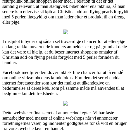
returpolitik online shoppen kører med. I relation til det er det
samtidig relevant, at man stadigvæk bibeholder ens faktura, så man
senere kan eftervise sit køb af Christina add-on flying pearls forgyldt
med 5 perler, ligegyldigt om man leder efter et produkt til en dreng
eller pige.
Trustpilot tilbyder dig sådan set troværdige chancer for at eftersøge
en lang række nuværende kunders anmeldelser og på grund af dette
kan det være til hjælp, at du beser internet shoppens omtaler af
Christina add-on flying pearls forgyldt med 5 perler forinden du
handler.
Facebook medfører derudover faktisk fine chancer for at få en idé
om online virksomhedens kundefokus. Foruden det ser vi endda
internet foretagender som gør det muligt at tilkendegive en
bedømmelse af deres køb, som på samme måde må anvendes til at
bedømme kundetilfredsheden.
Dette website er finansieret af annonceindtægter. Vi har faste
samarbejder med masser af online webshops når vi annoncerer
forretningernes varer, og indhenter godtgørelse for så vidt en bruger
fra vores website laver en handel.