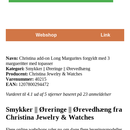
Webshop
Link
Navn:
Christina add-on Long Margurites forgyldt med 3
margueritter med topasser
Kategori:
Smykker || Øreringe || Ørevedhæng
Producent:
Christina Jewelry & Watches
Varenummer:
40215
EAN:
1207800294472
Vurderet til
4.1
ud af 5 stjerner baseret på
23
anmeldelser
Smykker || Øreringe || Ørevedhæng fra
Christina Jewelry & Watches
Flere online webshops yder nu om dage flere leveringsmodeller.