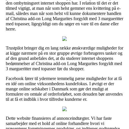
den ombytningsret internet shoppen har. I relation til det er det
tilmed vigtigt, at man når som helst gemmer ens kvittering på e-
mail, således man når som helst vil kunne dokumentere handlen
af Christina add-on Long Margurites forgyldt med 3 margueritter
med topasser, ligegyldigt om du søger en vare til en dame eller
herre.
Trustpilot bringer dig en lang række ønskværdige muligheder for
at kigge nærmere på en stor gruppe øvrige forbrugeres tanker og
af den grund anbefales det, at du studerer internet shoppens
bedømmelser af Christina add-on Long Margurites forgyldt med
3 margueritter med topasser før du shopper.
Facebook fører til ydermere temmelig pæne muligheder for at få
en idé om online virksomhedens kundefokus. I øvrigt er der
mange online selskaber i Danmark som gør det muligt at
formulere en omtale af ordreforløbet, som desuden bør anvendes
til at få et indblik i hvor tilfredse kunderne er.
Dette website finansieres af annonceindtægter. Vi har faste
samarbejder med et hold af online forhandlere hvori vi
præsenterer forretningernes produkter, og indtjener godtgørelse