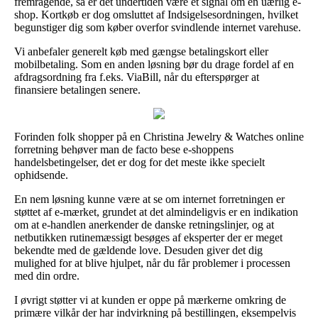
fremragende, så er det undertiden være et signal om en uærlig e-
shop. Kortkøb er dog omsluttet af Indsigelsesordningen, hvilket
begunstiger dig som køber overfor svindlende internet varehuse.
Vi anbefaler generelt køb med gængse betalingskort eller
mobilbetaling. Som en anden løsning bør du drage fordel af en
afdragsordning fra f.eks. ViaBill, når du efterspørger at
finansiere betalingen senere.
Forinden folk shopper på en Christina Jewelry & Watches online
forretning behøver man de facto bese e-shoppens
handelsbetingelser, det er dog for det meste ikke specielt
ophidsende.
En nem løsning kunne være at se om internet forretningen er
støttet af e-mærket, grundet at det almindeligvis er en indikation
om at e-handlen anerkender de danske retningslinjer, og at
netbutikken rutinemæssigt besøges af eksperter der er meget
bekendte med de gældende love. Desuden giver det dig
mulighed for at blive hjulpet, når du får problemer i processen
med din ordre.
I øvrigt støtter vi at kunden er oppe på mærkerne omkring de
primære vilkår der har indvirkning på bestillingen, eksempelvis