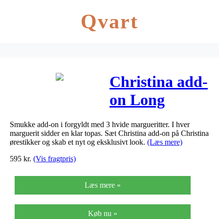
Qvart
Christina add-
on Long
Margurites
Smukke add-on i forgyldt med 3 hvide margueritter. I hver
forgyldt med 3
marguerit sidder en klar topas. Sæt Christina add-on på Christina
ørestikker og skab et nyt og eksklusivt look.
(Læs mere)
margueritter
595
kr.
(Vis fragtpris)
med topasser
Læs mere »
Køb nu »