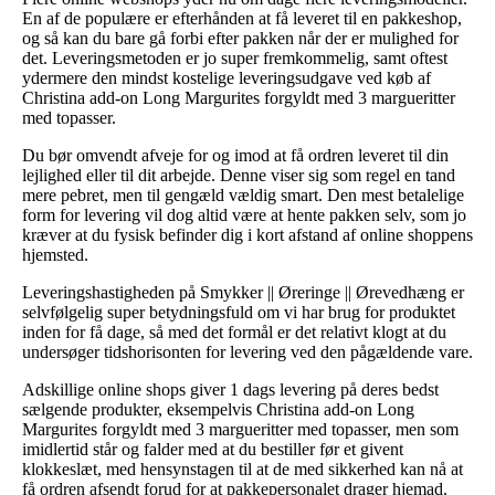
En af de populære er efterhånden at få leveret til en pakkeshop,
og så kan du bare gå forbi efter pakken når der er mulighed for
det. Leveringsmetoden er jo super fremkommelig, samt oftest
ydermere den mindst kostelige leveringsudgave ved køb af
Christina add-on Long Margurites forgyldt med 3 margueritter
med topasser.
Du bør omvendt afveje for og imod at få ordren leveret til din
lejlighed eller til dit arbejde. Denne viser sig som regel en tand
mere pebret, men til gengæld vældig smart. Den mest betalelige
form for levering vil dog altid være at hente pakken selv, som jo
kræver at du fysisk befinder dig i kort afstand af online shoppens
hjemsted.
Leveringshastigheden på Smykker || Øreringe || Ørevedhæng er
selvfølgelig super betydningsfuld om vi har brug for produktet
inden for få dage, så med det formål er det relativt klogt at du
undersøger tidshorisonten for levering ved den pågældende vare.
Adskillige online shops giver 1 dags levering på deres bedst
sælgende produkter, eksempelvis Christina add-on Long
Margurites forgyldt med 3 margueritter med topasser, men som
imidlertid står og falder med at du bestiller før et givent
klokkeslæt, med hensynstagen til at de med sikkerhed kan nå at
få ordren afsendt forud for at pakkepersonalet drager hjemad.