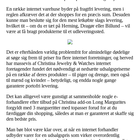
En række internet varehuse byder på fragtfri levering, men i
reglen afkræver det at der shoppes for en præcis sum. Desuden
kunne man beslutte sig for den mest letkøbte slags levering,
hvilket tit – om du er tæt på Herning, Dragør eller Billund – vil
være at få bragt produkterne til et udleveringssted.
Det er efterhånden vældig problemfrit for almindelige dødelige
at søge sig frem til priser fra flere internet forretninger, og herved
har massevis af Christina Jewelry & Watches internet
foretagender fundet det nødvendigt at nedsætte udsalgspriserne
på en række af deres produkter – til piger og drenge, men også
til mænd og kvinder – betydeligt, og endda nogle gange
garantere portofri levering.
Det kan alligevel være gunstigt at sammenholde nogle e-
forhandlere efter tilbud på Christina add-on Long Margurites
forgyldt med 3 margueritter med topasser forud for at du
færdiggør din shopping, således at man er garanteret at skaffe sig
den bedste pris.
Man bør blot være klar over, at når en internet forhandler
udbyder varer for en udsalgspris som virker overordentlig