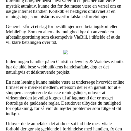
forretning udbyder bedst i test varer til en pris der kan virke
mystisk attraktiv, kunne det for det meste være en varsel om en
uægte internet handler. Kortkøb er heldigvis omfavnet af en
retningslinje, som bistår os overfor falske e-forretninger.
Generelt slår vi et slag for bestillinger med betalingskort eller
MobilePay. Som en alternativ mulighed bør du anvende en
afbetalingsordning som eksempelvis ViaBill, i tilfælde af at du
vil klare betalingen over tid.
Inden nogen handler på en Christina Jewelry & Watches e-butik
bør de altid bese webbutikkens handelsaftale, dog er det
naturligvis et tidskrævende projekt.
En nem løsning kunne måske være at undersøge hvorvidt online
firmaet er e-mærket medlem, eftersom det er en garanti for at e-
shoppen accepterer de danske retningslinjer, udover at
virksomheden jævnligt kigges til af fagmænd der er meget
fortrolige de gældende regler. Derudover tilbydes du mulighed
for opbakning, for så vidt du møder problemer som følge af dit
indkøb.
Udover dette anbefales det at du er sat ind i de mest vitale
forhold der gør sig gældende i forbindelse med handlen, fx den