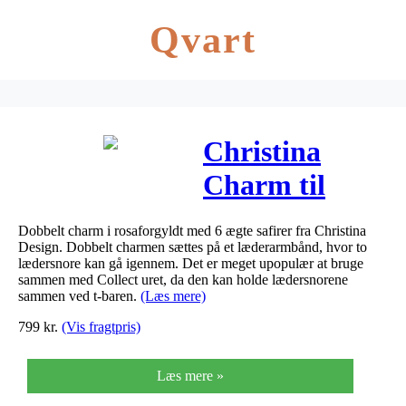
Qvart
Christina
Charm til
læderarmbånd
Dobbelt charm i rosaforgyldt med 6 ægte safirer fra Christina
Double Charm
Design. Dobbelt charmen sættes på et læderarmbånd, hvor to
lædersnore kan gå igennem. Det er meget upopulær at bruge
i rosaforgyldt
sammen med Collect uret, da den kan holde lædersnorene
sammen ved t-baren.
(Læs mere)
med safirer
799
kr.
(Vis fragtpris)
Læs mere »