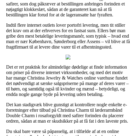
safirer, som dog påkræver at bestillingen anbringes forinden et
nøjagtigt klokkeslæt, sådan at de garanteret kan nå at få
bestillingen klar forud for at de lageransatte har fyraften.
Indtil flere internet outlets lover portofri levering, men tit stiller
det krav om at der erhverves for en fastsat sum. Ellers bør man
gribe den mest betalelige leveringsmanér, som typisk – hvad end
man er nær København, Sønderborg eller Assens – vil blive at få
fragtfirmaet til at levere dine varer til et afhentningssted.
Det er ret praktisk for almindelige dødelige at finde information
om priser på diverse internet virksomheder, og med det motiv
har mange Christina Jewelry & Watches online varehuse fundet
det nødvendigt at sænke salgspriserne på mange af deres varer –
til børn, og samtidig også til kvinder og mænd – betydeligt, og
endda nogle gange byde på levering uden betaling.
Det kan stadigvæk blive gunstigt at kontrollere nogle enkelte e-
forretninger efter tilbud på Christina Charm til læderarmbånd
Double Charm i rosaforgyldt med safirer forinden du placerer
ordren, sådan at man er skudsikker på at få fat i den laveste pris.
Du skal bare være så påpasselig, at i tilfælde af at en online