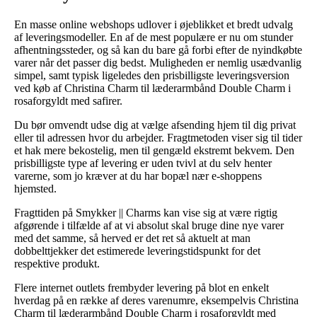
En masse online webshops udlover i øjeblikket et bredt udvalg
af leveringsmodeller. En af de mest populære er nu om stunder
afhentningssteder, og så kan du bare gå forbi efter de nyindkøbte
varer når det passer dig bedst. Muligheden er nemlig usædvanlig
simpel, samt typisk ligeledes den prisbilligste leveringsversion
ved køb af Christina Charm til læderarmbånd Double Charm i
rosaforgyldt med safirer.
Du bør omvendt udse dig at vælge afsending hjem til dig privat
eller til adressen hvor du arbejder. Fragtmetoden viser sig til tider
et hak mere bekostelig, men til gengæld ekstremt bekvem. Den
prisbilligste type af levering er uden tvivl at du selv henter
varerne, som jo kræver at du har bopæl nær e-shoppens
hjemsted.
Fragttiden på Smykker || Charms kan vise sig at være rigtig
afgørende i tilfælde af at vi absolut skal bruge dine nye varer
med det samme, så herved er det ret så aktuelt at man
dobbelttjekker det estimerede leveringstidspunkt for det
respektive produkt.
Flere internet outlets frembyder levering på blot en enkelt
hverdag på en række af deres varenumre, eksempelvis Christina
Charm til læderarmbånd Double Charm i rosaforgyldt med