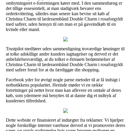
ombytningsret e-forretningen kører med. I den sammenhæng er
det tillige essesentielt, at man stadigvæk bevarer ens
ordrekvittering, således man senere kan bevise sit køb af
Christina Charm til læderarmbånd Double Charm i rosaforgyldt
med safirer, uden hensyn til om man er på gaveindkøb til en
kvinde eller mand.
Trustpilot medfører uden sammenligning troværdige løsninger til
at tolke adskillige andre kunders iagttagelser og derved er det
anbefalelsesværdigt, at du tolker e-firmaets bedømmelser af
Christina Charm til læderarmbånd Double Charm i rosaforgyldt
med safirer forud for at du færdiggør din shopping.
Facebook yder for øvrigt nogle pæne metoder til at få indsigt i
netbutikkens popularitet. Herinde møder vi en række
forretninger på nettet hvor man kan aflevere en omtale af deres
køb, som ydermere må benyttes til at danne dig et indtryk af
kundernes tilfredshed.
Dette website er finansieret af indtægter fra reklamer. Vi hjælper
nogle forskellige internet varehuse derved at vi promoverer deres
varer, og opnår godtgørelse hvis vores brugere realiserer en