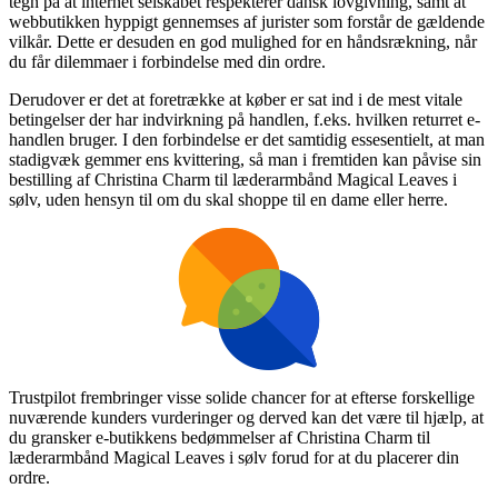
tegn på at internet selskabet respekterer dansk lovgivning, samt at
webbutikken hyppigt gennemses af jurister som forstår de gældende
vilkår. Dette er desuden en god mulighed for en håndsrækning, når
du får dilemmaer i forbindelse med din ordre.
Derudover er det at foretrække at køber er sat ind i de mest vitale
betingelser der har indvirkning på handlen, f.eks. hvilken returret e-
handlen bruger. I den forbindelse er det samtidig essesentielt, at man
stadigvæk gemmer ens kvittering, så man i fremtiden kan påvise sin
bestilling af Christina Charm til læderarmbånd Magical Leaves i
sølv, uden hensyn til om du skal shoppe til en dame eller herre.
Trustpilot frembringer visse solide chancer for at efterse forskellige
nuværende kunders vurderinger og derved kan det være til hjælp, at
du gransker e-butikkens bedømmelser af Christina Charm til
læderarmbånd Magical Leaves i sølv forud for at du placerer din
ordre.