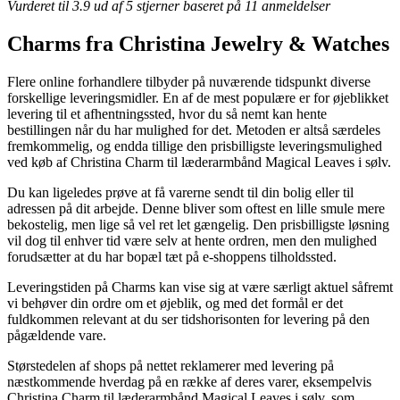
Vurderet til
3.9
ud af 5 stjerner baseret på
11
anmeldelser
Charms fra Christina Jewelry & Watches
Flere online forhandlere tilbyder på nuværende tidspunkt diverse
forskellige leveringsmidler. En af de mest populære er for øjeblikket
levering til et afhentningssted, hvor du så nemt kan hente
bestillingen når du har mulighed for det. Metoden er altså særdeles
fremkommelig, og endda tillige den prisbilligste leveringsmulighed
ved køb af Christina Charm til læderarmbånd Magical Leaves i sølv.
Du kan ligeledes prøve at få varerne sendt til din bolig eller til
adressen på dit arbejde. Denne bliver som oftest en lille smule mere
bekostelig, men lige så vel ret let gængelig. Den prisbilligste løsning
vil dog til enhver tid være selv at hente ordren, men den mulighed
forudsætter at du har bopæl tæt på e-shoppens tilholdssted.
Leveringstiden på Charms kan vise sig at være særligt aktuel såfremt
vi behøver din ordre om et øjeblik, og med det formål er det
fuldkommen relevant at du ser tidshorisonten for levering på den
pågældende vare.
Størstedelen af shops på nettet reklamerer med levering på
næstkommende hverdag på en række af deres varer, eksempelvis
Christina Charm til læderarmbånd Magical Leaves i sølv, som