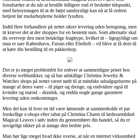
forudsætter at du når at bestille tidligere end et besluttet tidspunkt,
med hensynstagen til at de højst sandsynligt kan nå at få ordren
betjent før medarbejderne holder fyraften.
Indtil flere forhandlere på nettet sikrer levering uden beregning, men
tit kræver det at der shoppes for en bestemt sum. Som alternativ skal
du overveje den mest betalelige fragttype, hvilket tit – ligegyldigt om
man er nær København, Farum eller Ebeltoft – vil blive at få dem til
at køre din bestilling til en pakkeshop.
Det er jo meget problemfrit for enhver at sammenligne priser hos
diverse webbutikker, og så har adskillige Christina Jewelry &
Watches shops på nettet været nødt til at mindske udsalgspriserne på
mange af deres varer – til piger og drenge, og endvidere også til
kvinder og mænd – drastisk, og endda nogle gange garantere
levering uden omkostninger.
Men det kan til hver en tid være lønnende at sammenholde et par
forskellige e-shops efter rabat på Christina Charm til læderarmbånd
Magical Leaves i sølv inden du gennemfører din handel, så du er
usvigeligt sikker på at antage den bedste pris.
Man bør lige meget hvad ikke overse, at når en internet virksomhed