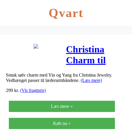
Qvart
Christina
Charm til
læderarmbånd
Smuk sølv charm med Yin og Yang fra Christina Jewelry.
Sparkling Yin
Vedhænget passer til læderarmbåndene.
(Læs mere)
& Yang i sølv
299
kr.
(Vis fragtpris)
Læs mere »
Køb nu »