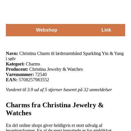
Webshop
Link
Navn:
Christina Charm til læderarmbånd Sparkling Yin & Yang
i sølv
Kategori:
Charms
Producent:
Christina Jewelry & Watches
Varenummer:
72540
EAN:
5708257983552
Vurderet til
3.9
ud af 5 stjerner baseret på
32
anmeldelser
Charms fra Christina Jewelry &
Watches
En del online shops giver heldigvis et stort udvalg af
leveringsformer. En af de mest benyttede er for øjeblikket