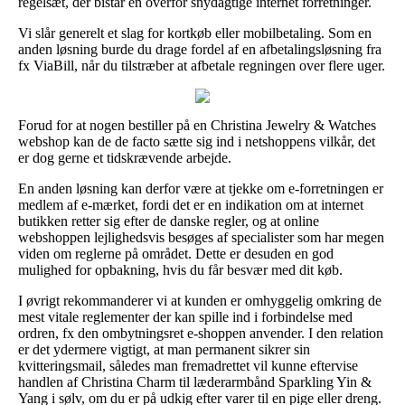
regelsæt, der bistår en overfor snydagtige internet forretninger.
Vi slår generelt et slag for kortkøb eller mobilbetaling. Som en
anden løsning burde du drage fordel af en afbetalingsløsning fra
fx ViaBill, når du tilstræber at afbetale regningen over flere uger.
Forud for at nogen bestiller på en Christina Jewelry & Watches
webshop kan de de facto sætte sig ind i netshoppens vilkår, det
er dog gerne et tidskrævende arbejde.
En anden løsning kan derfor være at tjekke om e-forretningen er
medlem af e-mærket, fordi det er en indikation om at internet
butikken retter sig efter de danske regler, og at online
webshoppen lejlighedsvis besøges af specialister som har megen
viden om reglerne på området. Dette er desuden en god
mulighed for opbakning, hvis du får besvær med dit køb.
I øvrigt rekommanderer vi at kunden er omhyggelig omkring de
mest vitale reglementer der kan spille ind i forbindelse med
ordren, fx den ombytningsret e-shoppen anvender. I den relation
er det ydermere vigtigt, at man permanent sikrer sin
kvitteringsmail, således man fremadrettet vil kunne eftervise
handlen af Christina Charm til læderarmbånd Sparkling Yin &
Yang i sølv, om du er på udkig efter varer til en pige eller dreng.