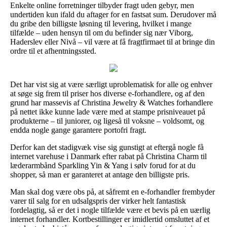
Enkelte online forretninger tilbyder fragt uden gebyr, men
undertiden kun ifald du aftager for en fastsat sum. Derudover må
du gribe den billigste løsning til levering, hvilket i mange
tilfælde – uden hensyn til om du befinder sig nær Viborg,
Haderslev eller Nivå – vil være at få fragtfirmaet til at bringe din
ordre til et afhentningssted.
Det har vist sig at være særligt uproblematisk for alle og enhver
at søge sig frem til priser hos diverse e-forhandlere, og af den
grund har massevis af Christina Jewelry & Watches forhandlere
på nettet ikke kunne lade være med at stampe prisniveauet på
produkterne – til juniorer, og ligeså til voksne – voldsomt, og
endda nogle gange garantere portofri fragt.
Derfor kan det stadigvæk vise sig gunstigt at eftergå nogle få
internet varehuse i Danmark efter rabat på Christina Charm til
læderarmbånd Sparkling Yin & Yang i sølv forud for at du
shopper, så man er garanteret at antage den billigste pris.
Man skal dog være obs på, at såfremt en e-forhandler frembyder
varer til salg for en udsalgspris der virker helt fantastisk
fordelagtig, så er det i nogle tilfælde være et bevis på en uærlig
internet forhandler. Kortbestillinger er imidlertid omsluttet af et