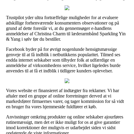
Trustpilot yder ultra fortræffelige muligheder for at evaluere
adskillige forhenværende konsumenters observationer og på
grund af dette foreslår vi, at du gennemsøger e-handlens
anmeldelser af Christina Charm til læderarmbånd Sparkling Yin
& Yang i sølv før du bestiller.
Facebook byder på for øvrigt nogenlunde hensigtsmæssige
genveje til at få indblik i netbutikkens popularitet. Tilmed ses
endda internet selskaber som tilbyder folk at udfærdige en
anmeldelse af virksomhedens service, hvilket ligeledes burde
anvendes til at få et indblik i tidligere kunders oplevelser.
Vores website er finansieret af indtægter fra reklamer. Vi har
aftaler med en gruppe af online forretninger derved at vi
markedsfører firmaernes varer, og tager kommission for så vidt
en bruger fra vores hjemmeside fuldfører et køb.
Anvisninger omkring produkter og online selskaber ajourføres
rutinemæssigt, men det er ikke muligt for os at give garantier
imod korrektioner der muligvis er udarbejdet siden vi sidst
opdaterede de viste informationer.