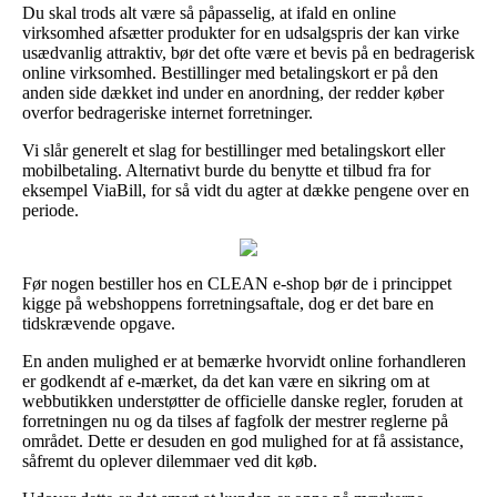
Du skal trods alt være så påpasselig, at ifald en online
virksomhed afsætter produkter for en udsalgspris der kan virke
usædvanlig attraktiv, bør det ofte være et bevis på en bedragerisk
online virksomhed. Bestillinger med betalingskort er på den
anden side dækket ind under en anordning, der redder køber
overfor bedrageriske internet forretninger.
Vi slår generelt et slag for bestillinger med betalingskort eller
mobilbetaling. Alternativt burde du benytte et tilbud fra for
eksempel ViaBill, for så vidt du agter at dække pengene over en
periode.
Før nogen bestiller hos en CLEAN e-shop bør de i princippet
kigge på webshoppens forretningsaftale, dog er det bare en
tidskrævende opgave.
En anden mulighed er at bemærke hvorvidt online forhandleren
er godkendt af e-mærket, da det kan være en sikring om at
webbutikken understøtter de officielle danske regler, foruden at
forretningen nu og da tilses af fagfolk der mestrer reglerne på
området. Dette er desuden en god mulighed for at få assistance,
såfremt du oplever dilemmaer ved dit køb.