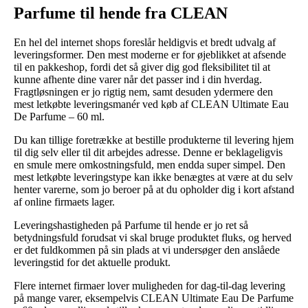
Parfume til hende fra CLEAN
En hel del internet shops foreslår heldigvis et bredt udvalg af
leveringsformer. Den mest moderne er for øjeblikket at afsende
til en pakkeshop, fordi det så giver dig god fleksibilitet til at
kunne afhente dine varer når det passer ind i din hverdag.
Fragtløsningen er jo rigtig nem, samt desuden ydermere den
mest letkøbte leveringsmanér ved køb af CLEAN Ultimate Eau
De Parfume – 60 ml.
Du kan tillige foretrække at bestille produkterne til levering hjem
til dig selv eller til dit arbejdes adresse. Denne er beklageligvis
en smule mere omkostningsfuld, men endda super simpel. Den
mest letkøbte leveringstype kan ikke benægtes at være at du selv
henter varerne, som jo beroer på at du opholder dig i kort afstand
af online firmaets lager.
Leveringshastigheden på Parfume til hende er jo ret så
betydningsfuld forudsat vi skal bruge produktet fluks, og herved
er det fuldkommen på sin plads at vi undersøger den anslåede
leveringstid for det aktuelle produkt.
Flere internet firmaer lover muligheden for dag-til-dag levering
på mange varer, eksempelvis CLEAN Ultimate Eau De Parfume