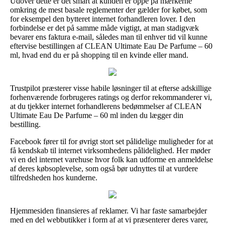
Udover dette er det smart at kunden er oppe på mærkerne
omkring de mest basale reglementer der gælder for købet, som
for eksempel den bytteret internet forhandleren lover. I den
forbindelse er det på samme måde vigtigt, at man stadigvæk
bevarer ens faktura e-mail, således man til enhver tid vil kunne
eftervise bestillingen af CLEAN Ultimate Eau De Parfume – 60
ml, hvad end du er på shopping til en kvinde eller mand.
Trustpilot præsterer visse habile løsninger til at efterse adskillige
forhenværende forbrugeres ratings og derfor rekommanderer vi,
at du tjekker internet forhandlerens bedømmelser af CLEAN
Ultimate Eau De Parfume – 60 ml inden du lægger din
bestilling.
Facebook fører til for øvrigt stort set pålidelige muligheder for at
få kendskab til internet virksomhedens pålidelighed. Her møder
vi en del internet varehuse hvor folk kan udforme en anmeldelse
af deres købsoplevelse, som også bør udnyttes til at vurdere
tilfredsheden hos kunderne.
Hjemmesiden finansieres af reklamer. Vi har faste samarbejder
med en del webbutikker i form af at vi præsenterer deres varer,