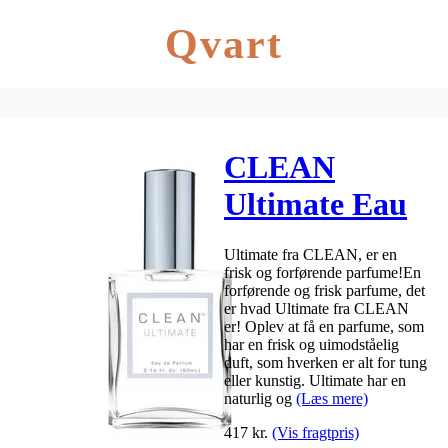
Qvart
CLEAN
Ultimate Eau
De Parfume –
Ultimate fra CLEAN, er en
60 ml
frisk og forførende parfume!En
forførende og frisk parfume, det
er hvad Ultimate fra CLEAN
er! Oplev at få en parfume, som
har en frisk og uimodståelig
duft, som hverken er alt for tung
eller kunstig. Ultimate har en
naturlig og
(Læs mere)
417
kr.
(Vis fragtpris)