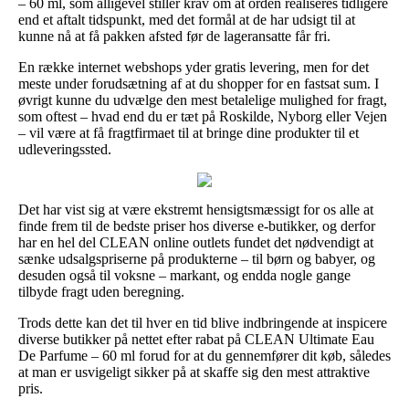
– 60 ml, som alligevel stiller krav om at orden realiseres tidligere
end et aftalt tidspunkt, med det formål at de har udsigt til at
kunne nå at få pakken afsted før de lageransatte får fri.
En række internet webshops yder gratis levering, men for det
meste under forudsætning af at du shopper for en fastsat sum. I
øvrigt kunne du udvælge den mest betalelige mulighed for fragt,
som oftest – hvad end du er tæt på Roskilde, Nyborg eller Vejen
– vil være at få fragtfirmaet til at bringe dine produkter til et
udleveringssted.
Det har vist sig at være ekstremt hensigtsmæssigt for os alle at
finde frem til de bedste priser hos diverse e-butikker, og derfor
har en hel del CLEAN online outlets fundet det nødvendigt at
sænke udsalgspriserne på produkterne – til børn og babyer, og
desuden også til voksne – markant, og endda nogle gange
tilbyde fragt uden beregning.
Trods dette kan det til hver en tid blive indbringende at inspicere
diverse butikker på nettet efter rabat på CLEAN Ultimate Eau
De Parfume – 60 ml forud for at du gennemfører dit køb, således
at man er usvigeligt sikker på at skaffe sig den mest attraktive
pris.