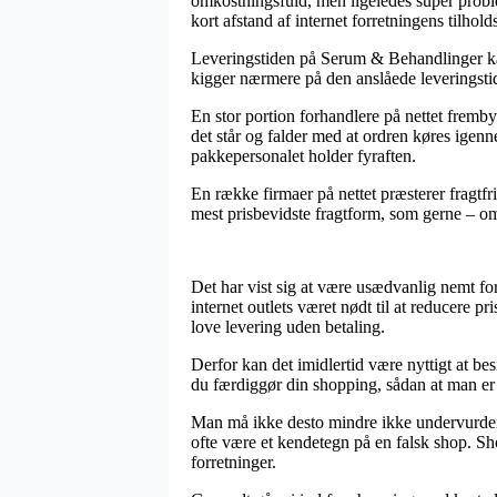
omkostningsfuld, men ligeledes super proble
kort afstand af internet forretningens tilhold
Leveringstiden på Serum & Behandlinger kan
kigger nærmere på den anslåede leveringstid
En stor portion forhandlere på nettet fremb
det står og falder med at ordren køres igenne
pakkepersonalet holder fyraften.
En række firmaer på nettet præsterer fragtfr
mest prisbevidste fragtform, som gerne – om d
Det har vist sig at være usædvanlig nemt for
internet outlets været nødt til at reducere 
love levering uden betaling.
Derfor kan det imidlertid være nyttigt at b
du færdiggør din shopping, sådan at man er v
Man må ikke desto mindre ikke undervurdere,
ofte være et kendetegn på en falsk shop. Sho
forretninger.