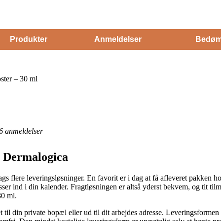
Produkter
Anmeldelser
Bedøm
ster – 30 ml
6
anmeldelser
 Dermalogica
ags flere leveringsløsninger. En favorit er i dag at få afleveret pakken
ser ind i din kalender. Fragtløsningen er altså yderst bekvem, og tit til
30 ml.
et til din private bopæl eller ud til dit arbejdes adresse. Leveringsforme