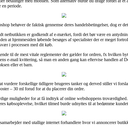
ler betalinger med mobilen. Som alternativ burde du drage fordel af et a
r en periode.
hop behøver de faktisk gennemse deres handelsbetingelser, dog er det
t netbutikken er godkendt af e-mærket, fordi det bør være en antydning
en at hjemmesiden løbende besøges af specialister der er meget fortro
besvær i processen med dit køb.
ende til de mest vitale reglementer der gælder for ordren, fx hvilken by
ens e-mail kvittering, så man en anden gang kan eftervise handlen af 
ksen eller et barn.
at vurdere forskellige tidligere brugeres tanker og derved stiller vi fors
ster – 30 ml forud for at du placerer din ordre.
ærdige muligheder for at få indtryk af online webshoppens troværdighed
deres købsoplevelse, hvilket tilmed burde udnyttes til at bedømme kundet
amarbejder med utallige internet forhandlere hvor vi annoncerer butikke