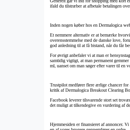
Generelt går vi ind for shopping med kort el
ifald du tilstræber at afbetale betalingen ove
Inden nogen køber hos en Dermalogica webs
Et nemmere alternativ er at bemærke hvorvid
overensstemmelse med de danske love, forud
god anledning til at få bistand, når du får 
For øvrigt anbefaler vi at man er hensynstag
samtidig vigtigt, at man permanent gemmer 
ml, uanset om man søger efter varer til en vo
Trustpilot medfører flere ærlige chancer for 
kritik af Dermalogica Breakout Clearing Boo
Facebook leverer tilsvarende stort set trov
det muligt at tilkendegive en vurdering af 
Hjemmesiden er finansieret af annoncer. Vi s
en af vores brugere gennemfører en ordre.