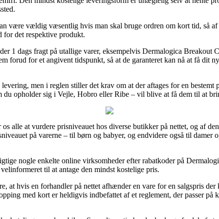
mfri. Den mindst kostelige leveringsform er unægtelig selv at hente prod
ssted.
 være vældig væsentlig hvis man skal bruge ordren om kort tid, så af d
 for det respektive produkt.
yder 1 dags fragt på utallige varer, eksempelvis Dermalogica Breakout 
m forud for et angivent tidspunkt, så at de garanteret kan nå at få dit n
i levering, men i reglen stiller det krav om at der aftages for en bestem
u opholder sig i Vejle, Hobro eller Ribe – vil blive at få dem til at bri
 os alle at vurdere prisniveauet hos diverse butikker på nettet, og af de
prisniveauet på varerne – til børn og babyer, og endvidere også til damer
esigtige nogle enkelte online virksomheder efter rabatkoder på Dermalo
elinformeret til at antage den mindst kostelige pris.
 at hvis en forhandler på nettet afhænder en vare for en salgspris der
pping med kort er heldigvis indbefattet af et reglement, der passer på k