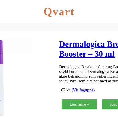
Qvart
Dermalogica Br
Booster – 30 ml
Dermalogica Breakout Clearing Boo
skyld i urenhederDermalogica Break
akne-behandling, som virker indenf
salicylsyre, som hjælper med at dr
162
kr.
(Vis fragtpris)
Læs mere »
Køb 