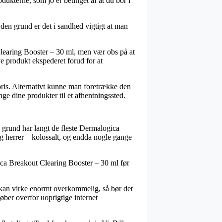
ukterne, som jo er betinget af at du bor i
en grund er det i sandhed vigtigt at man
Clearing Booster – 30 ml, men vær obs på at
ye produkt ekspederet forud for at
t pris. Alternativt kunne man foretrække den
nge dine produkter til et afhentningssted.
n grund har langt de fleste Dermalogica
 og herrer – kolossalt, og endda nogle gange
gica Breakout Clearing Booster – 30 ml før
 kan virke enormt overkommelig, så bør det
øber overfor uoprigtige internet