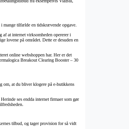
fbetalingstilbud fra eksempelvis ViaBill,
 i mange tilfælde en tidskrævende opgave.
 af at internet virksomheden opererer i
lige lovene på området. Dette er desuden en
tteret online webshoppen har. Her er det
Dermalogica Breakout Clearing Booster – 30
lag om, at du bliver klogere på e-butikkens
. Herinde ses endda internet firmaer som gør
ilfredsheden.
rnes tilbud, og tager provision for så vidt