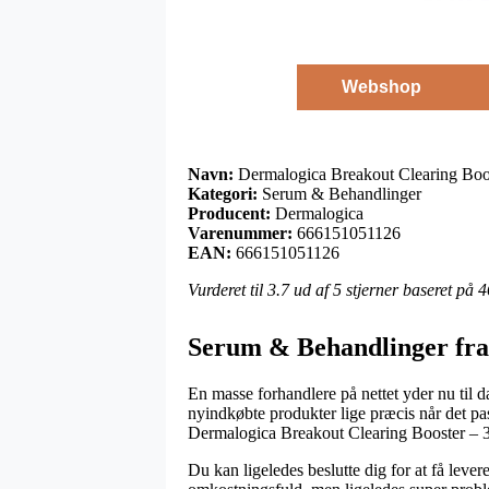
Webshop
Navn:
Dermalogica Breakout Clearing Boo
Kategori:
Serum & Behandlinger
Producent:
Dermalogica
Varenummer:
666151051126
EAN:
666151051126
Vurderet til
3.7
ud af 5 stjerner baseret på
4
Serum & Behandlinger fra
En masse forhandlere på nettet yder nu til d
nyindkøbte produkter lige præcis når det pas
Dermalogica Breakout Clearing Booster – 
Du kan ligeledes beslutte dig for at få lever