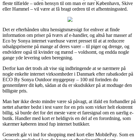
fleste tilfælde – uden hensyn til om man er nær København, Skive
eller Hammel – vil være at få bragt ordren til et afhentningssted.
Det er efterhånden ultra hensigtsmæssigt for enhver at finde
information om priser på tværs af e-handler, og altså har masser af
Eco by Sonya internet varehuse været presset til at at reducere
udsalgspriserne på mange af deres varer – til piger og drenge, og
endvidere også til kvinder og mænd – voldsomt, og endda nogle
gange yde levering uden beregning.
Derfor kan det trods alt vise sig indbringende at se nærmere på
nogle enkelte internet virksomheder i Danmark efter rabatkoder på
ECO By Sonya Outdoor myggepray – 100 ml forinden du
gennemfører dit køb, sådan at du er skudsikker på at modtage den
billigste pris.
Man bør ikke desto mindre være så påvagt, at ifald en forhandler på
nettet afsætter bedst i test varer for en pris som virker helt ekstremt
billig, så burde det for det meste være et faresignal om en uærlig e-
butik. Handler med kort er heldigvis en del af en forordning, som
skærmer køberen imod fup internet butikker.
Generelt går vi ind for shopping med kort eller MobilePay. Som en