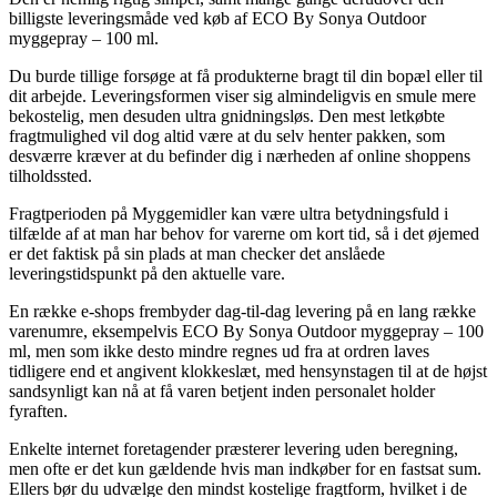
billigste leveringsmåde ved køb af ECO By Sonya Outdoor
myggepray – 100 ml.
Du burde tillige forsøge at få produkterne bragt til din bopæl eller til
dit arbejde. Leveringsformen viser sig almindeligvis en smule mere
bekostelig, men desuden ultra gnidningsløs. Den mest letkøbte
fragtmulighed vil dog altid være at du selv henter pakken, som
desværre kræver at du befinder dig i nærheden af online shoppens
tilholdssted.
Fragtperioden på Myggemidler kan være ultra betydningsfuld i
tilfælde af at man har behov for varerne om kort tid, så i det øjemed
er det faktisk på sin plads at man checker det anslåede
leveringstidspunkt på den aktuelle vare.
En række e-shops frembyder dag-til-dag levering på en lang række
varenumre, eksempelvis ECO By Sonya Outdoor myggepray – 100
ml, men som ikke desto mindre regnes ud fra at ordren laves
tidligere end et angivent klokkeslæt, med hensynstagen til at de højst
sandsynligt kan nå at få varen betjent inden personalet holder
fyraften.
Enkelte internet foretagender præsterer levering uden beregning,
men ofte er det kun gældende hvis man indkøber for en fastsat sum.
Ellers bør du udvælge den mindst kostelige fragtform, hvilket i de