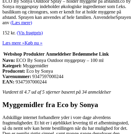
ECO By Sonya Outdoor Spray – holder myggene på afstandEco by
Sonya myggespray indeholder økologiske ingredienser som f.eks.
basilikum og citrongræs, som er kendt for at holde myggene på
afstand. Sprayen kan anvendes af hele familien. AnvendelseSprayen
anv
(Læs mere)
152
kr.
(Vis fragtpris)
Læs mere »
Køb nu »
Webshop
Produkter
Anmeldelser
Bedømmelse
Link
Navn:
ECO By Sonya Outdoor myggepray – 100 ml
Kategori:
Myggemidler
Producent:
Eco by Sonya
Varenummer:
9347597000244
EAN:
9347597000244
Vurderet til
4.7
ud af 5 stjerner baseret på
34
anmeldelser
Myggemidler fra Eco by Sonya
Adskillige internet forhandlere yder i vore dage alverdens
fragtmuligheder. Et hit er i øjeblikket levering til et afhentningssted,
så du nemt selv kan hente bestillingen når du har mulighed for det.
Den er nemlig rigtig simpel, samt mange gange derudover den