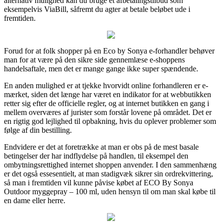
alternativ mulighed kan du bruge et afbetalingstilbud som
eksempelvis ViaBill, såfremt du agter at betale beløbet ude i
fremtiden.
Forud for at folk shopper på en Eco by Sonya e-forhandler behøver
man for at være på den sikre side gennemlæse e-shoppens
handelsaftale, men det er mange gange ikke super spændende.
En anden mulighed er at tjekke hvorvidt online forhandleren er e-
mærket, siden det længe har været en indikator for at webbutikken
retter sig efter de officielle regler, og at internet butikken en gang i
mellem overværes af jurister som forstår lovene på området. Det er
en rigtig god lejlighed til opbakning, hvis du oplever problemer som
følge af din bestilling.
Endvidere er det at foretrække at man er obs på de mest basale
betingelser der har indflydelse på handlen, til eksempel den
ombytningsrettighed internet shoppen anvender. I den sammenhæng
er det også essesentielt, at man stadigvæk sikrer sin ordrekvittering,
så man i fremtiden vil kunne påvise købet af ECO By Sonya
Outdoor myggepray – 100 ml, uden hensyn til om man skal købe til
en dame eller herre.