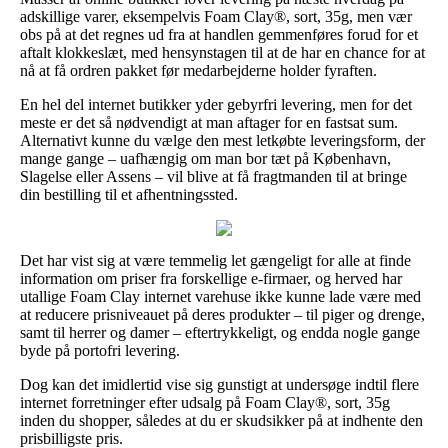
adskillige varer, eksempelvis Foam Clay®, sort, 35g, men vær
obs på at det regnes ud fra at handlen gemmenføres forud for et
aftalt klokkeslæt, med hensynstagen til at de har en chance for at
nå at få ordren pakket før medarbejderne holder fyraften.
En hel del internet butikker yder gebyrfri levering, men for det
meste er det så nødvendigt at man aftager for en fastsat sum.
Alternativt kunne du vælge den mest letkøbte leveringsform, der
mange gange – uafhængig om man bor tæt på København,
Slagelse eller Assens – vil blive at få fragtmanden til at bringe
din bestilling til et afhentningssted.
Det har vist sig at være temmelig let gængeligt for alle at finde
information om priser fra forskellige e-firmaer, og herved har
utallige Foam Clay internet varehuse ikke kunne lade være med
at reducere prisniveauet på deres produkter – til piger og drenge,
samt til herrer og damer – eftertrykkeligt, og endda nogle gange
byde på portofri levering.
Dog kan det imidlertid vise sig gunstigt at undersøge indtil flere
internet forretninger efter udsalg på Foam Clay®, sort, 35g
inden du shopper, således at du er skudsikker på at indhente den
prisbilligste pris.