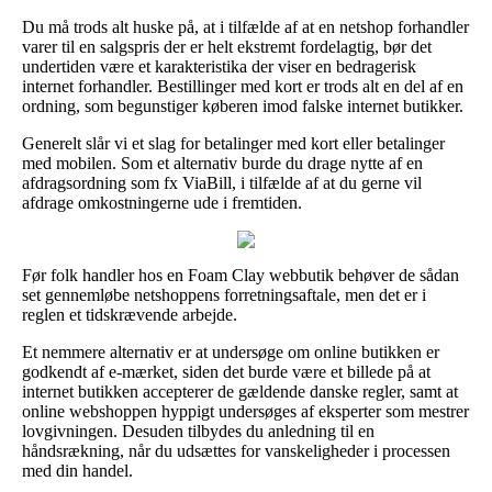
Du må trods alt huske på, at i tilfælde af at en netshop forhandler
varer til en salgspris der er helt ekstremt fordelagtig, bør det
undertiden være et karakteristika der viser en bedragerisk
internet forhandler. Bestillinger med kort er trods alt en del af en
ordning, som begunstiger køberen imod falske internet butikker.
Generelt slår vi et slag for betalinger med kort eller betalinger
med mobilen. Som et alternativ burde du drage nytte af en
afdragsordning som fx ViaBill, i tilfælde af at du gerne vil
afdrage omkostningerne ude i fremtiden.
Før folk handler hos en Foam Clay webbutik behøver de sådan
set gennemløbe netshoppens forretningsaftale, men det er i
reglen et tidskrævende arbejde.
Et nemmere alternativ er at undersøge om online butikken er
godkendt af e-mærket, siden det burde være et billede på at
internet butikken accepterer de gældende danske regler, samt at
online webshoppen hyppigt undersøges af eksperter som mestrer
lovgivningen. Desuden tilbydes du anledning til en
håndsrækning, når du udsættes for vanskeligheder i processen
med din handel.