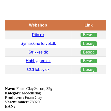
Webshop
Link
Rito.dk
Besøg
SymaskineTorvet.dk
Besøg
Strikkes.dk
Besøg
Hobbygarn.dk
Besøg
CCHobby.dk
Besøg
Navn:
Foam Clay®, sort, 35g
Kategori:
Modellering
Producent:
Foam Clay
Varenummer:
78920
EAN: