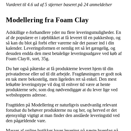
Vurderet til
4.6
ud af 5 stjerner baseret på
24
anmeldelser
Modellering fra Foam Clay
Adskillige e-forhandlere yder nu flere leveringsmuligheder. En
af de populære er i øjeblikket at få leveret til en pakkeshop, og
så kan du blot gå forbi efter varerne når det passer ind i din
kalender. Leveringsformen er nemlig ret så let gængelig, og
desuden endda den mest betalelige leveringsudgave ved køb af
Foam Clay®, sort, 35g.
Du bør også påtænke at få produkterne leveret hjem til din
privatadresse eller ud til dit arbejde. Fragtløsningen er godt nok
en tak mere bekostelig, men ligeledes ret så enkel. Den mest
letkøbte leveringstype vil dog til enhver tid være at hente
produkterne selv, som dog nødvendiggør at du lever lige ved
webshoppens adresse.
Fragttiden på Modellering er naturligvis usædvanlig relevant
forudsat du behøver produkterne nu og her, og herved er det
øjensynligt vigtigt at man finder den anslåede leveringstid ved
den pågældende vare.
Masser af online butikker lover levering på næste hverdag på