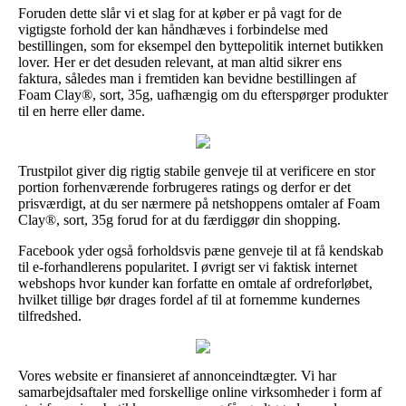
Foruden dette slår vi et slag for at køber er på vagt for de
vigtigste forhold der kan håndhæves i forbindelse med
bestillingen, som for eksempel den byttepolitik internet butikken
lover. Her er det desuden relevant, at man altid sikrer ens
faktura, således man i fremtiden kan bevidne bestillingen af
Foam Clay®, sort, 35g, uafhængig om du efterspørger produkter
til en herre eller dame.
Trustpilot giver dig rigtig stabile genveje til at verificere en stor
portion forhenværende forbrugeres ratings og derfor er det
prisværdigt, at du ser nærmere på netshoppens omtaler af Foam
Clay®, sort, 35g forud for at du færdiggør din shopping.
Facebook yder også forholdsvis pæne genveje til at få kendskab
til e-forhandlerens popularitet. I øvrigt ser vi faktisk internet
webshops hvor kunder kan forfatte en omtale af ordreforløbet,
hvilket tillige bør drages fordel af til at fornemme kundernes
tilfredshed.
Vores website er finansieret af annonceindtægter. Vi har
samarbejdsaftaler med forskellige online virksomheder i form af