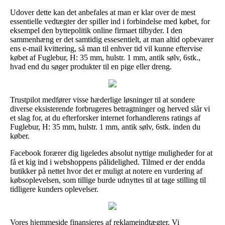
Udover dette kan det anbefales at man er klar over de mest
essentielle vedtægter der spiller ind i forbindelse med købet, for
eksempel den byttepolitik online firmaet tilbyder. I den
sammenhæng er det samtidig essesentielt, at man altid opbevarer
ens e-mail kvittering, så man til enhver tid vil kunne eftervise
købet af Fuglebur, H: 35 mm, hulstr. 1 mm, antik sølv, 6stk.,
hvad end du søger produkter til en pige eller dreng.
Trustpilot medfører visse hæderlige løsninger til at sondere
diverse eksisterende forbrugeres betragtninger og herved slår vi
et slag for, at du efterforsker internet forhandlerens ratings af
Fuglebur, H: 35 mm, hulstr. 1 mm, antik sølv, 6stk. inden du
køber.
Facebook forærer dig ligeledes absolut nyttige muligheder for at
få et kig ind i webshoppens pålidelighed. Tilmed er der endda
butikker på nettet hvor det er muligt at notere en vurdering af
købsoplevelsen, som tillige burde udnyttes til at tage stilling til
tidligere kunders oplevelser.
Vores hjemmeside finansieres af reklameindtægter. Vi