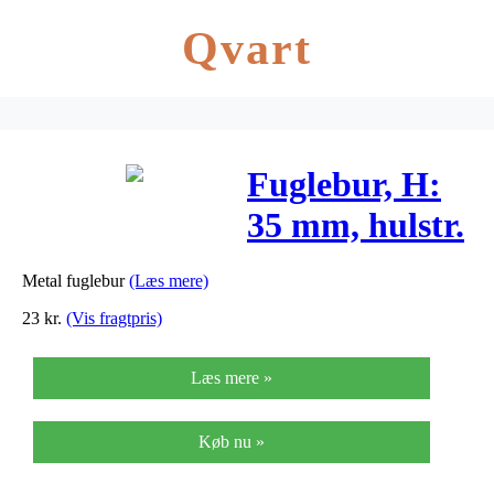
Qvart
Fuglebur, H:
35 mm, hulstr.
1 mm, antik
Metal fuglebur
(Læs mere)
sølv, 6stk.
23
kr.
(Vis fragtpris)
Læs mere »
Køb nu »