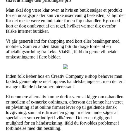
sikret at antage den prisbilligste pris.
Man skal dog være klar over, at hvis en butik sælger et produkt
for en udsalgspris der kan virke usædvanlig beskeden, så bør det
for det meste være en indikator for en fup e-handler. Køb med
kort er dog omfavnet af en regel, hvilket værner dig overfor
falske internet butikker.
Vi går generelt ind for shopping med kort eller betalinger med
mobilen. Som en anden løsning bør du drage fordel af en
afbetalingsordning fra f.eks. ViaBill, ifald du gerne vil betale
omkostningerne i flere bidder.
Inden folk køber hos en Creativ Company e-shop behøver man
faktisk gennemløbe netshoppens handelsbetingelser, men det er i
mange tilfælde ikke super interessant.
Et nemmere alternativ kunne derfor være at kigge om e-handlen
er medlem af e-mærke ordningen, eftersom det længe har været
en påvisning af at online firmaet lever op til gældende dansk
lovgivning, samt at e-firmaet en gang i mellem undersøges af
specialister som er indført i vilkårene. Det er en rigtig god
mulighed for en håndsrækning, ifald du forvoldes problemer i
forbindelse med din bestilling.