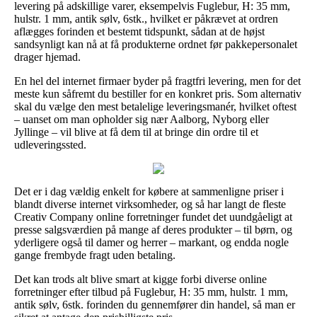
levering på adskillige varer, eksempelvis Fuglebur, H: 35 mm,
hulstr. 1 mm, antik sølv, 6stk., hvilket er påkrævet at ordren
aflægges forinden et bestemt tidspunkt, sådan at de højst
sandsynligt kan nå at få produkterne ordnet før pakkepersonalet
drager hjemad.
En hel del internet firmaer byder på fragtfri levering, men for det
meste kun såfremt du bestiller for en konkret pris. Som alternativ
skal du vælge den mest betalelige leveringsmanér, hvilket oftest
– uanset om man opholder sig nær Aalborg, Nyborg eller
Jyllinge – vil blive at få dem til at bringe din ordre til et
udleveringssted.
Det er i dag vældig enkelt for købere at sammenligne priser i
blandt diverse internet virksomheder, og så har langt de fleste
Creativ Company online forretninger fundet det uundgåeligt at
presse salgsværdien på mange af deres produkter – til børn, og
yderligere også til damer og herrer – markant, og endda nogle
gange frembyde fragt uden betaling.
Det kan trods alt blive smart at kigge forbi diverse online
forretninger efter tilbud på Fuglebur, H: 35 mm, hulstr. 1 mm,
antik sølv, 6stk. forinden du gennemfører din handel, så man er