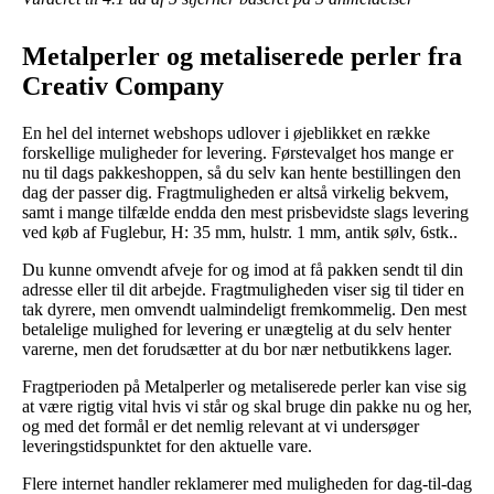
Metalperler og metaliserede perler fra
Creativ Company
En hel del internet webshops udlover i øjeblikket en række
forskellige muligheder for levering. Førstevalget hos mange er
nu til dags pakkeshoppen, så du selv kan hente bestillingen den
dag der passer dig. Fragtmuligheden er altså virkelig bekvem,
samt i mange tilfælde endda den mest prisbevidste slags levering
ved køb af Fuglebur, H: 35 mm, hulstr. 1 mm, antik sølv, 6stk..
Du kunne omvendt afveje for og imod at få pakken sendt til din
adresse eller til dit arbejde. Fragtmuligheden viser sig til tider en
tak dyrere, men omvendt ualmindeligt fremkommelig. Den mest
betalelige mulighed for levering er unægtelig at du selv henter
varerne, men det forudsætter at du bor nær netbutikkens lager.
Fragtperioden på Metalperler og metaliserede perler kan vise sig
at være rigtig vital hvis vi står og skal bruge din pakke nu og her,
og med det formål er det nemlig relevant at vi undersøger
leveringstidspunktet for den aktuelle vare.
Flere internet handler reklamerer med muligheden for dag-til-dag