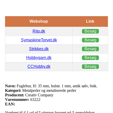
Webshop
Link
Rito.dk
Besøg
SymaskineTorvet.dk
Besøg
Strikkes.dk
Besøg
Hobbygarn.dk
Besøg
CCHobby.dk
Besøg
Navn:
Fuglebur, H: 35 mm, hulstr. 1 mm, antik sølv, 6stk.
Kategori:
Metalperler og metaliserede perler
Producent:
Creativ Company
Varenummer:
63222
EAN:
Vurderet til
4.1
ud af 5 stjerner baseret på
5
anmeldelser