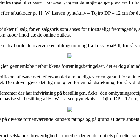
ledes også til voksne – kolossalt, og endda nogle gange præstere fri fra
efter rabatkoder på H. W. Larsen pyntekniv – Tojiro DP – 12 cm før du 
kter til salg for en salgspris som anses for uforståeligt fremragende,
 som køber imod uægte online outlets.
nativ burde du overveje en afdragsordning fra f.eks. ViaBill, for så vid
eglen gennemløbe netbutikkens forretningsbetingelser, det er dog almin
iceret af e-mærket, eftersom det almindeligvis er en garanti for at inter
det. Derudover giver det dig mulighed for en håndsrækning, for så vidt
lementer der har indvirkning på bestillingen, f.eks. den ombytningsrettigh
e påvise sin bestilling af H. W. Larsen pyntekniv – Tojiro DP – 12 cm, 
 på diverse forhenværende kunders ratings og på grund af dette anbefal
ternet selskabets troværdighed. Tilmed er der en del outlets på nettet so