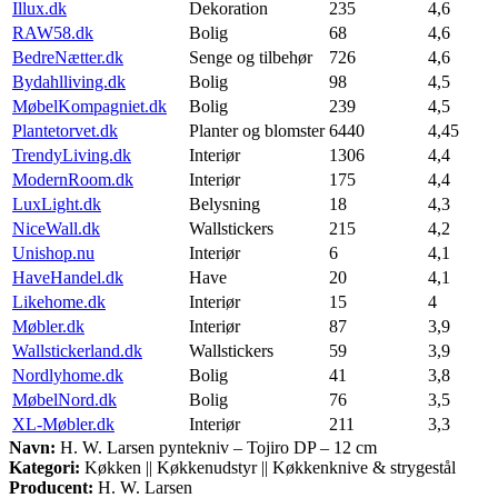
Illux.dk
Dekoration
235
4,6
RAW58.dk
Bolig
68
4,6
BedreNætter.dk
Senge og tilbehør
726
4,6
Bydahlliving.dk
Bolig
98
4,5
MøbelKompagniet.dk
Bolig
239
4,5
Plantetorvet.dk
Planter og blomster
6440
4,45
TrendyLiving.dk
Interiør
1306
4,4
ModernRoom.dk
Interiør
175
4,4
LuxLight.dk
Belysning
18
4,3
NiceWall.dk
Wallstickers
215
4,2
Unishop.nu
Interiør
6
4,1
HaveHandel.dk
Have
20
4,1
Likehome.dk
Interiør
15
4
Møbler.dk
Interiør
87
3,9
Wallstickerland.dk
Wallstickers
59
3,9
Nordlyhome.dk
Bolig
41
3,8
MøbelNord.dk
Bolig
76
3,5
XL-Møbler.dk
Interiør
211
3,3
Navn:
H. W. Larsen pyntekniv – Tojiro DP – 12 cm
Kategori:
Køkken || Køkkenudstyr || Køkkenknive & strygestål
Producent:
H. W. Larsen