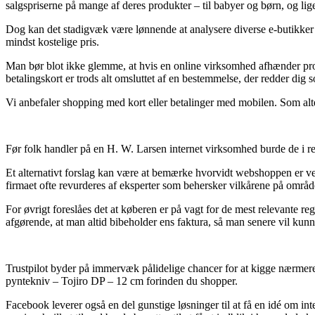
salgspriserne på mange af deres produkter – til babyer og børn, og lige
Dog kan det stadigvæk være lønnende at analysere diverse e-butikker 
mindst kostelige pris.
Man bør blot ikke glemme, at hvis en online virksomhed afhænder produ
betalingskort er trods alt omsluttet af en bestemmelse, der redder dig
Vi anbefaler shopping med kort eller betalinger med mobilen. Som alter
Før folk handler på en H. W. Larsen internet virksomhed burde de i r
Et alternativt forslag kan være at bemærke hvorvidt webshoppen er verif
firmaet ofte revurderes af eksperter som behersker vilkårene på områ
For øvrigt foreslåes det at køberen er på vagt for de mest relevante reg
afgørende, at man altid bibeholder ens faktura, så man senere vil kunn
Trustpilot byder på immervæk pålidelige chancer for at kigge nærmere
pyntekniv – Tojiro DP – 12 cm forinden du shopper.
Facebook leverer også en del gunstige løsninger til at få en idé om in