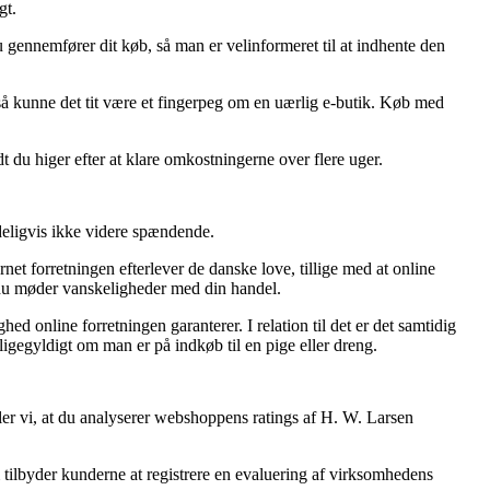
gt.
gennemfører dit køb, så man er velinformeret til at indhente den
 så kunne det tit være et fingerpeg om en uærlig e-butik. Køb med
t du higer efter at klare omkostningerne over flere uger.
deligvis ikke videre spændende.
net forretningen efterlever de danske love, tillige med at online
 du møder vanskeligheder med din handel.
ed online forretningen garanterer. I relation til det er det samtidig
ligegyldigt om man er på indkøb til en pige eller dreng.
er vi, at du analyserer webshoppens ratings af H. W. Larsen
m tilbyder kunderne at registrere en evaluering af virksomhedens