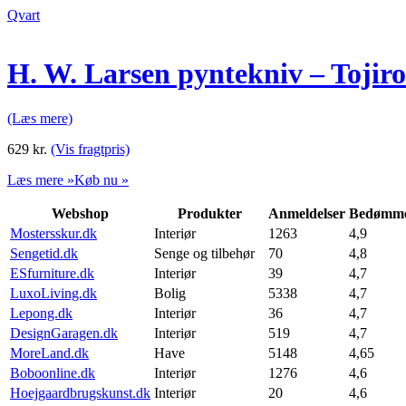
Qvart
H. W. Larsen pyntekniv – Tojir
(Læs mere)
629
kr.
(Vis fragtpris)
Læs mere »
Køb nu »
Webshop
Produkter
Anmeldelser
Bedømme
Mostersskur.dk
Interiør
1263
4,9
Sengetid.dk
Senge og tilbehør
70
4,8
ESfurniture.dk
Interiør
39
4,7
LuxoLiving.dk
Bolig
5338
4,7
Lepong.dk
Interiør
36
4,7
DesignGaragen.dk
Interiør
519
4,7
MoreLand.dk
Have
5148
4,65
Boboonline.dk
Interiør
1276
4,6
Hoejgaardbrugskunst.dk
Interiør
20
4,6