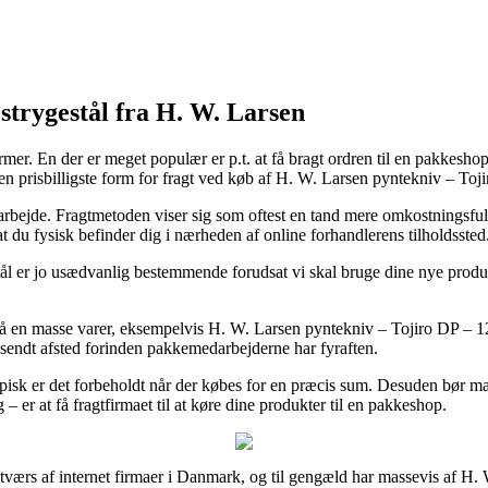
strygestål fra H. W. Larsen
mer. En der er meget populær er p.t. at få bragt ordren til en pakkesho
en prisbilligste form for fragt ved køb af H. W. Larsen pyntekniv – Toj
it arbejde. Fragtmetoden viser sig som oftest en tand mere omkostningsful
 du fysisk befinder dig i nærheden af online forhandlerens tilholdssted
l er jo usædvanlig bestemmende forudsat vi skal bruge dine nye produkt
på en masse varer, eksempelvis H. W. Larsen pyntekniv – Tojiro DP – 12 
 sendt afsted forinden pakkemedarbejderne har fyraften.
ypisk er det forbeholdt når der købes for en præcis sum. Desuden bør 
er at få fragtfirmaet til at køre dine produkter til en pakkeshop.
værs af internet firmaer i Danmark, og til gengæld har massevis af H. W