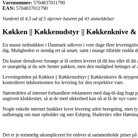
Varenummer:
5704837011790
EAN:
5704837011790
Vurderet til
4.5
ud af 5 stjerner baseret på
41
anmeldelser
Køkken || Køkkenudstyr || Køkkenknive & 
En masse netbutikker i Danmark udlover i vore dage flere leveringsfor
dig. Muligheden er nemlig ret så smart, samt i mange tilfælde endda d
Du kunne derudover forsøge at få ordren leveret til dit hus eller til d
er unægtelig at du selv henter pakken, men den mulighed betinges af at
Leveringstiden på Køkken || Køkkenudstyr || Køkkenknive & strygestå
kontrollerer tidshorisonten for levering for den respektive vare.
Størstedelen af internet forhandlere reklamerer med dag-til-dag fragt 
angivent klokkeslæt, så at de med sikkerhed kan nå at få de nye varer
Nogle enkelte internet butikker lover levering uden beregning, men t
uafhængig om man opholder sig nær Esbjerg, Haderslev eller Hørning – 
Det er jo temmelig ukompliceret for enhver at sammenholde priser på t