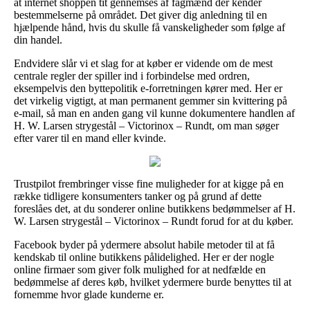
at internet shoppen tit gennemses af fagmænd der kender
bestemmelserne på området. Det giver dig anledning til en
hjælpende hånd, hvis du skulle få vanskeligheder som følge af
din handel.
Endvidere slår vi et slag for at køber er vidende om de mest
centrale regler der spiller ind i forbindelse med ordren,
eksempelvis den byttepolitik e-forretningen kører med. Her er
det virkelig vigtigt, at man permanent gemmer sin kvittering på
e-mail, så man en anden gang vil kunne dokumentere handlen af
H. W. Larsen strygestål – Victorinox – Rundt, om man søger
efter varer til en mand eller kvinde.
Trustpilot frembringer visse fine muligheder for at kigge på en
række tidligere konsumenters tanker og på grund af dette
foreslåes det, at du sonderer online butikkens bedømmelser af H.
W. Larsen strygestål – Victorinox – Rundt forud for at du køber.
Facebook byder på ydermere absolut habile metoder til at få
kendskab til online butikkens pålidelighed. Her er der nogle
online firmaer som giver folk mulighed for at nedfælde en
bedømmelse af deres køb, hvilket ydermere burde benyttes til at
fornemme hvor glade kunderne er.