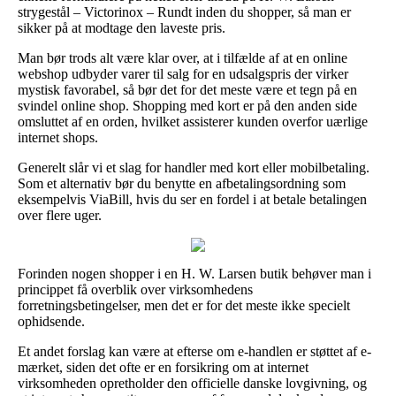
strygestål – Victorinox – Rundt inden du shopper, så man er
sikker på at modtage den laveste pris.
Man bør trods alt være klar over, at i tilfælde af at en online
webshop udbyder varer til salg for en udsalgspris der virker
mystisk favorabel, så bør det for det meste være et tegn på en
svindel online shop. Shopping med kort er på den anden side
omsluttet af en orden, hvilket assisterer kunden overfor uærlige
internet shops.
Generelt slår vi et slag for handler med kort eller mobilbetaling.
Som et alternativ bør du benytte en afbetalingsordning som
eksempelvis ViaBill, hvis du ser en fordel i at betale betalingen
over flere uger.
Forinden nogen shopper i en H. W. Larsen butik behøver man i
princippet få overblik over virksomhedens
forretningsbetingelser, men det er for det meste ikke specielt
ophidsende.
Et andet forslag kan være at efterse om e-handlen er støttet af e-
mærket, siden det ofte er en forsikring om at internet
virksomheden opretholder den officielle danske lovgivning, og