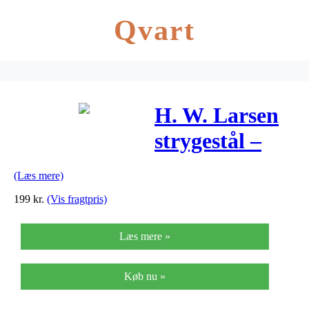
Qvart
H. W. Larsen
strygestål –
Victorinox –
(Læs mere)
Rundt
199
kr.
(Vis fragtpris)
Læs mere »
Køb nu »