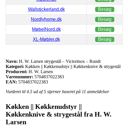
Wallstickerland.dk
Besøg
Nordlyhome.dk
Besøg
MøbelNord.dk
Besøg
XL-Møbler.dk
Besøg
Navn:
H. W. Larsen strygestål – Victorinox – Rundt
Kategori:
Køkken || Køkkenudstyr || Køkkenknive & strygestål
Producent:
H. W. Larsen
Varenummer:
5704837022383
EAN:
5704837022383
Vurderet til
4.5
ud af 5 stjerner baseret på
11
anmeldelser
Køkken || Køkkenudstyr ||
Køkkenknive & strygestål fra H. W.
Larsen