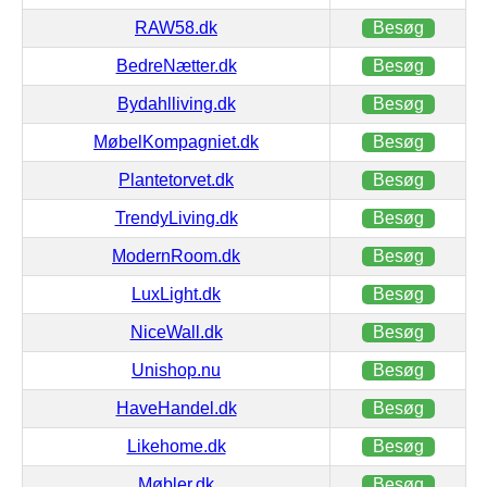
RAW58.dk
Besøg
BedreNætter.dk
Besøg
Bydahlliving.dk
Besøg
MøbelKompagniet.dk
Besøg
Plantetorvet.dk
Besøg
TrendyLiving.dk
Besøg
ModernRoom.dk
Besøg
LuxLight.dk
Besøg
NiceWall.dk
Besøg
Unishop.nu
Besøg
HaveHandel.dk
Besøg
Likehome.dk
Besøg
Møbler.dk
Besøg