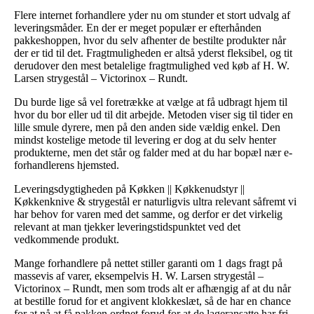
Flere internet forhandlere yder nu om stunder et stort udvalg af
leveringsmåder. En der er meget populær er efterhånden
pakkeshoppen, hvor du selv afhenter de bestilte produkter når
der er tid til det. Fragtmuligheden er altså yderst fleksibel, og tit
derudover den mest betalelige fragtmulighed ved køb af H. W.
Larsen strygestål – Victorinox – Rundt.
Du burde lige så vel foretrække at vælge at få udbragt hjem til
hvor du bor eller ud til dit arbejde. Metoden viser sig til tider en
lille smule dyrere, men på den anden side vældig enkel. Den
mindst kostelige metode til levering er dog at du selv henter
produkterne, men det står og falder med at du har bopæl nær e-
forhandlerens hjemsted.
Leveringsdygtigheden på Køkken || Køkkenudstyr ||
Køkkenknive & strygestål er naturligvis ultra relevant såfremt vi
har behov for varen med det samme, og derfor er det virkelig
relevant at man tjekker leveringstidspunktet ved det
vedkommende produkt.
Mange forhandlere på nettet stiller garanti om 1 dags fragt på
massevis af varer, eksempelvis H. W. Larsen strygestål –
Victorinox – Rundt, men som trods alt er afhængig af at du når
at bestille forud for et angivent klokkeslæt, så de har en chance
for at nå at få pakken ordnet forud for at de lageransatte har fri.