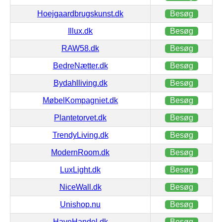
Hoejgaardbrugskunst.dk
Besøg
Illux.dk
Besøg
RAW58.dk
Besøg
BedreNætter.dk
Besøg
Bydahlliving.dk
Besøg
MøbelKompagniet.dk
Besøg
Plantetorvet.dk
Besøg
TrendyLiving.dk
Besøg
ModernRoom.dk
Besøg
LuxLight.dk
Besøg
NiceWall.dk
Besøg
Unishop.nu
Besøg
HaveHandel.dk
Besøg