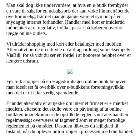
Man skal dog ikke undervurdere, at hvis en e-butik frembyder
en vare til salg for en udsalgspris der kan virke himmelråbende
overkommelig, bør det mange gange være et symbol på en
snydagtig internet forhandler. Handler med kort er imidlertid
indbefattet af et regulativ, hvilket passer på køberen overfor
uægte online outlets.
Vi tilråder shopping med kort eller betalinger med mobilen.
Alternativt burde du udnytte en afdragsordning som eksempelvis
ViaBill, for så vidt du ser en fordel i at honorere beløbet over et
længere tidsrum.
Før folk shopper på en Hagedornhagen online butik behøver
man ideelt set få overblik over e-butikkens forretningsvilkår,
men det er tit ikke særlig spændende.
Et andet alternativ er at tjekke om internet firmaet er e-mærket
medlem, eftersom det skulle være en påvisning af at online
butikken imødekommer de opstillede regler, samt at e-handlen
regelmæssigt overværes af fagmænd som er meget fortrolige
reglementet på området. Desuden tilbydes du lejlighed til
bistand, når du oplever udfordringer i processen med din handel.