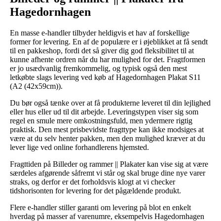
Hagedornhagen
En masse e-handler tilbyder heldigvis et hav af forskellige
former for levering. En af de populære er i øjeblikket at få sendt
til en pakkeshop, fordi det så giver dig god fleksibilitet til at
kunne afhente ordren når du har mulighed for det. Fragtformen
er jo usædvanlig fremkommelig, og typisk også den mest
letkøbte slags levering ved køb af Hagedornhagen Plakat S11
(A2 (42x59cm)).
Du bør også tænke over at få produkterne leveret til din lejlighed
eller hus eller ud til dit arbejde. Leveringstypen viser sig som
regel en smule mere omkostningsfuld, men ydermere rigtig
praktisk. Den mest prisbevidste fragttype kan ikke modsiges at
være at du selv henter pakken, men den mulighed kræver at du
lever lige ved online forhandlerens hjemsted.
Fragttiden på Billeder og rammer || Plakater kan vise sig at være
særdeles afgørende såfremt vi står og skal bruge dine nye varer
straks, og derfor er det forholdsvis klogt at vi checker
tidshorisonten for levering for det pågældende produkt.
Flere e-handler stiller garanti om levering på blot en enkelt
hverdag på masser af varenumre, eksempelvis Hagedornhagen