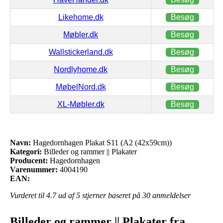
Likehome.dk
Besøg
Møbler.dk
Besøg
Wallstickerland.dk
Besøg
Nordlyhome.dk
Besøg
MøbelNord.dk
Besøg
XL-Møbler.dk
Besøg
Navn:
Hagedornhagen Plakat S11 (A2 (42x59cm))
Kategori:
Billeder og rammer || Plakater
Producent:
Hagedornhagen
Varenummer:
4004190
EAN:
Vurderet til
4.7
ud af 5 stjerner baseret på
30
anmeldelser
Billeder og rammer || Plakater fra