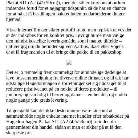
Plakat S11 (A2 (42x59cm)), men det stiller krav om at ordren
indsendes forud for et nøjagtigt tidspunkt, så de har en chance
for at nå at få bestillingen pakket inden medarbejderne drager
hjemad.
Visse internet firmaer sikrer portofri fragt, men typisk kræves det
at der indkøbes for en konkret pris. I øvrigt burde man vælge
den mindst kostelige leveringsmåde, som i mange tilfælde –
uafhængig om du befinder sig ved Aarhus, Ikast eller Vojens –
er at få fragtmanden til at bringe din pakke til en pakkeshop.
Det er jo temmelig fremkommeligt for almindelige dødelige at
lave prissammenligning fra diverse online firmaer, og til tak har
adskillige Hagedornhagen e-forretninger set sig nødsaget til at
reducere prisniveauet på en række af deres produkter – til
juniorer, og samtidig til herrer og damer – en hel del, og endda
nogle gange yde gratis levering.
Til gengæld kan det ikke desto mindre være lønsomt at
sammenholde nogle enkelte internet handler efter rabatkoder på
Hagedornhagen Plakat S11 (A2 (42x59cm)) forinden du
gennemfører din handel, sådan at man er sikker på at få den
skarpeste pris.