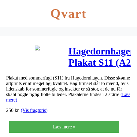
Qvart
Hagedornhagen
Plakat S11 (A2
(42x59cm))
Plakat med sommerfugl (S11) fra Hagedornhagen. Disse skønne
artprints er af meget høj kvalitet. Bag firmaet står to mænd, hvis
lidenskab for sommerfugle og insekter er så stor, at de nu får
skabt nogle rigtig flotte billeder. Plakaterne findes i 2 større
(Læs
mere)
250
kr.
(Vis fragtpris)
Læs mere »