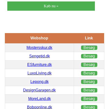
Køb nu »
Webshop
Link
Mostersskur.dk
Besøg
Sengetid.dk
Besøg
ESfurniture.dk
Besøg
LuxoLiving.dk
Besøg
Lepong.dk
Besøg
DesignGaragen.dk
Besøg
MoreLand.dk
Besøg
Boboonline.dk
Besøg