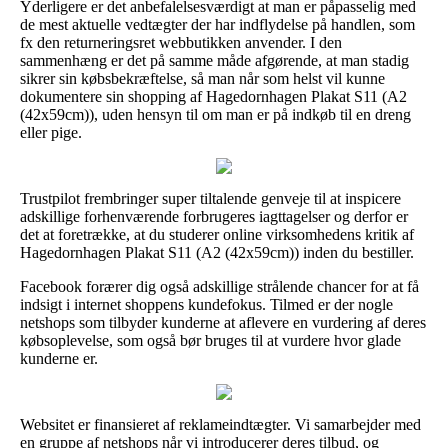
Yderligere er det anbefalelsesværdigt at man er påpasselig med
de mest aktuelle vedtægter der har indflydelse på handlen, som
fx den returneringsret webbutikken anvender. I den
sammenhæng er det på samme måde afgørende, at man stadig
sikrer sin købsbekræftelse, så man når som helst vil kunne
dokumentere sin shopping af Hagedornhagen Plakat S11 (A2
(42x59cm)), uden hensyn til om man er på indkøb til en dreng
eller pige.
Trustpilot frembringer super tiltalende genveje til at inspicere
adskillige forhenværende forbrugeres iagttagelser og derfor er
det at foretrække, at du studerer online virksomhedens kritik af
Hagedornhagen Plakat S11 (A2 (42x59cm)) inden du bestiller.
Facebook forærer dig også adskillige strålende chancer for at få
indsigt i internet shoppens kundefokus. Tilmed er der nogle
netshops som tilbyder kunderne at aflevere en vurdering af deres
købsoplevelse, som også bør bruges til at vurdere hvor glade
kunderne er.
Websitet er finansieret af reklameindtægter. Vi samarbejder med
en gruppe af netshops når vi introducerer deres tilbud, og