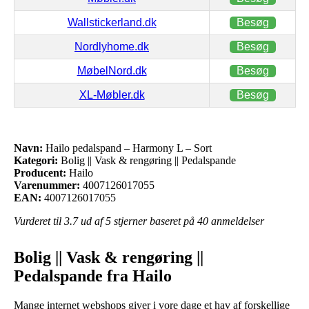
Wallstickerland.dk
Besøg
Nordlyhome.dk
Besøg
MøbelNord.dk
Besøg
XL-Møbler.dk
Besøg
Navn:
Hailo pedalspand – Harmony L – Sort
Kategori:
Bolig || Vask & rengøring || Pedalspande
Producent:
Hailo
Varenummer:
4007126017055
EAN:
4007126017055
Vurderet til
3.7
ud af 5 stjerner baseret på
40
anmeldelser
Bolig || Vask & rengøring ||
Pedalspande fra Hailo
Mange internet webshops giver i vore dage et hav af forskellige