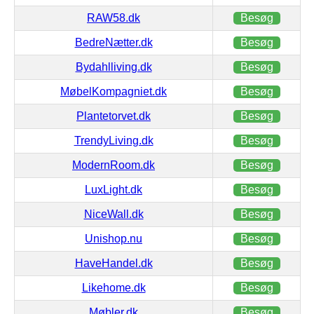
RAW58.dk
Besøg
BedreNætter.dk
Besøg
Bydahlliving.dk
Besøg
MøbelKompagniet.dk
Besøg
Plantetorvet.dk
Besøg
TrendyLiving.dk
Besøg
ModernRoom.dk
Besøg
LuxLight.dk
Besøg
NiceWall.dk
Besøg
Unishop.nu
Besøg
HaveHandel.dk
Besøg
Likehome.dk
Besøg
Møbler.dk
Besøg