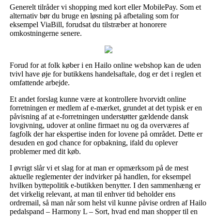
Generelt tilråder vi shopping med kort eller MobilePay. Som et
alternativ bør du bruge en løsning på afbetaling som for
eksempel ViaBill, forudsat du tilstræber at honorere
omkostningerne senere.
Forud for at folk køber i en Hailo online webshop kan de uden
tvivl have øje for butikkens handelsaftale, dog er det i reglen et
omfattende arbejde.
Et andet forslag kunne være at kontrollere hvorvidt online
forretningen er medlem af e-mærket, grundet at det typisk er en
påvisning af at e-forretningen understøtter gældende dansk
lovgivning, udover at online firmaet nu og da overværes af
fagfolk der har ekspertise inden for lovene på området. Dette er
desuden en god chance for opbakning, ifald du oplever
problemer med dit køb.
I øvrigt slår vi et slag for at man er opmærksom på de mest
aktuelle reglementer der indvirker på handlen, for eksempel
hvilken byttepolitik e-butikken benytter. I den sammenhæng er
det virkelig relevant, at man til enhver tid beholder ens
ordremail, så man når som helst vil kunne påvise ordren af Hailo
pedalspand – Harmony L – Sort, hvad end man shopper til en