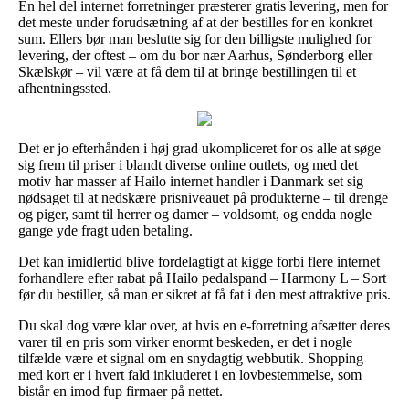
En hel del internet forretninger præsterer gratis levering, men for
det meste under forudsætning af at der bestilles for en konkret
sum. Ellers bør man beslutte sig for den billigste mulighed for
levering, der oftest – om du bor nær Aarhus, Sønderborg eller
Skælskør – vil være at få dem til at bringe bestillingen til et
afhentningssted.
Det er jo efterhånden i høj grad ukompliceret for os alle at søge
sig frem til priser i blandt diverse online outlets, og med det
motiv har masser af Hailo internet handler i Danmark set sig
nødsaget til at nedskære prisniveauet på produkterne – til drenge
og piger, samt til herrer og damer – voldsomt, og endda nogle
gange yde fragt uden betaling.
Det kan imidlertid blive fordelagtigt at kigge forbi flere internet
forhandlere efter rabat på Hailo pedalspand – Harmony L – Sort
før du bestiller, så man er sikret at få fat i den mest attraktive pris.
Du skal dog være klar over, at hvis en e-forretning afsætter deres
varer til en pris som virker enormt beskeden, er det i nogle
tilfælde være et signal om en snydagtig webbutik. Shopping
med kort er i hvert fald inkluderet i en lovbestemmelse, som
bistår en imod fup firmaer på nettet.