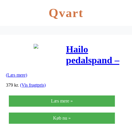
Qvart
Hailo
pedalspand –
Harmony L –
(Læs mere)
Sort
379
kr.
(Vis fragtpris)
Læs mere »
Køb nu »