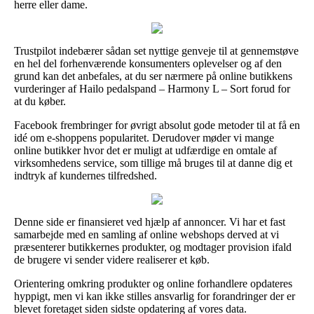
herre eller dame.
Trustpilot indebærer sådan set nyttige genveje til at gennemstøve
en hel del forhenværende konsumenters oplevelser og af den
grund kan det anbefales, at du ser nærmere på online butikkens
vurderinger af Hailo pedalspand – Harmony L – Sort forud for
at du køber.
Facebook frembringer for øvrigt absolut gode metoder til at få en
idé om e-shoppens popularitet. Derudover møder vi mange
online butikker hvor det er muligt at udfærdige en omtale af
virksomhedens service, som tillige må bruges til at danne dig et
indtryk af kundernes tilfredshed.
Denne side er finansieret ved hjælp af annoncer. Vi har et fast
samarbejde med en samling af online webshops derved at vi
præsenterer butikkernes produkter, og modtager provision ifald
de brugere vi sender videre realiserer et køb.
Orientering omkring produkter og online forhandlere opdateres
hyppigt, men vi kan ikke stilles ansvarlig for forandringer der er
blevet foretaget siden sidste opdatering af vores data.