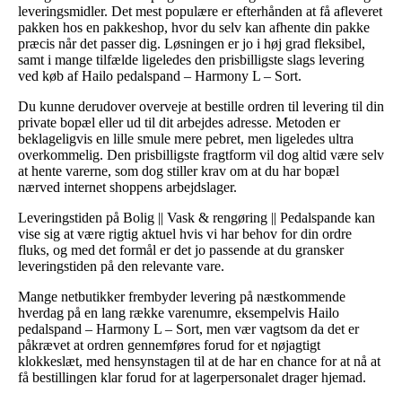
leveringsmidler. Det mest populære er efterhånden at få afleveret
pakken hos en pakkeshop, hvor du selv kan afhente din pakke
præcis når det passer dig. Løsningen er jo i høj grad fleksibel,
samt i mange tilfælde ligeledes den prisbilligste slags levering
ved køb af Hailo pedalspand – Harmony L – Sort.
Du kunne derudover overveje at bestille ordren til levering til din
private bopæl eller ud til dit arbejdes adresse. Metoden er
beklageligvis en lille smule mere pebret, men ligeledes ultra
overkommelig. Den prisbilligste fragtform vil dog altid være selv
at hente varerne, som dog stiller krav om at du har bopæl
nærved internet shoppens arbejdslager.
Leveringstiden på Bolig || Vask & rengøring || Pedalspande kan
vise sig at være rigtig aktuel hvis vi har behov for din ordre
fluks, og med det formål er det jo passende at du gransker
leveringstiden på den relevante vare.
Mange netbutikker frembyder levering på næstkommende
hverdag på en lang række varenumre, eksempelvis Hailo
pedalspand – Harmony L – Sort, men vær vagtsom da det er
påkrævet at ordren gennemføres forud for et nøjagtigt
klokkeslæt, med hensynstagen til at de har en chance for at nå at
få bestillingen klar forud for at lagerpersonalet drager hjemad.