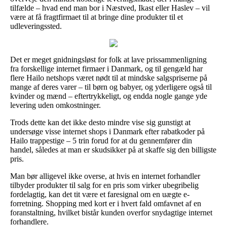
tilfælde – hvad end man bor i Næstved, Ikast eller Haslev – vil
være at få fragtfirmaet til at bringe dine produkter til et
udleveringssted.
Det er meget gnidningsløst for folk at lave prissammenligning
fra forskellige internet firmaer i Danmark, og til gengæld har
flere Hailo netshops været nødt til at mindske salgspriserne på
mange af deres varer – til børn og babyer, og yderligere også til
kvinder og mænd – eftertrykkeligt, og endda nogle gange yde
levering uden omkostninger.
Trods dette kan det ikke desto mindre vise sig gunstigt at
undersøge visse internet shops i Danmark efter rabatkoder på
Hailo trappestige – 5 trin forud for at du gennemfører din
handel, således at man er skudsikker på at skaffe sig den billigste
pris.
Man bør alligevel ikke overse, at hvis en internet forhandler
tilbyder produkter til salg for en pris som virker ubegribelig
fordelagtig, kan det tit være et faresignal om en uægte e-
forretning. Shopping med kort er i hvert fald omfavnet af en
foranstaltning, hvilket bistår kunden overfor snydagtige internet
forhandlere.