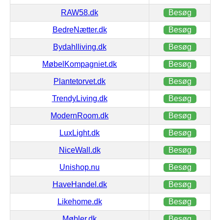
RAW58.dk
Besøg
BedreNætter.dk
Besøg
Bydahlliving.dk
Besøg
MøbelKompagniet.dk
Besøg
Plantetorvet.dk
Besøg
TrendyLiving.dk
Besøg
ModernRoom.dk
Besøg
LuxLight.dk
Besøg
NiceWall.dk
Besøg
Unishop.nu
Besøg
HaveHandel.dk
Besøg
Likehome.dk
Besøg
Møbler.dk
Besøg