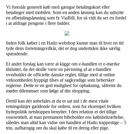
Vi foreslår generelt køb med gængse betalingskort eller
betalinger med mobilen. Som en anden løsning kan du udnytte
en afbetalingsløsning som fx ViaBill, for så vidt du ser en fordel
i at afdrage pengene i flere bidder.
Inden folk køber i en Hailo webshop kunne man til hver en tid
tyde dens forretningsvilkår, det er dog undertiden ikke særlig
spændende.
Et andet forslag kan være at kigge om e-handlen er e-mærke
tilsluttet, da det skulle være en påvisning af at e-handlen
overholder de officielle danske regler, tillige med at online
virksomheden hyppigt tilses af sagkyndige som behersker
reglerne. Dette er en god mulighed for opbakning, såfremt du
møder dilemmaer som følge af din shopping.
Dertil kan det anbefales at du er sat ind i de mest vitale
retningslinjer gældende for ordren, som for eksempel hvilken
byttepolitik netshoppen benytter. I den relation er det tillige
essesentielt, at man permanent bibeholder ens købsbekræftelse,
således man altid kan vidne om handlen af Hailo trappestige – 5
trin, uafhængig om du skal købe til en dreng eller pige.