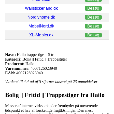
Wallstickerland.dk
Besøg
Nordlyhome.dk
Besøg
MøbelNord.dk
Besøg
XL-Møbler.dk
Besøg
Navn:
Hailo trappestige – 5 trin
Kategori:
Bolig || Fritid || Trappestiger
Producent:
Hailo
Varenummer:
4007126023940
EAN:
4007126023940
Vurderet til
4.4
ud af 5 stjerner baseret på
23
anmeldelser
Bolig || Fritid || Trappestiger fra Hailo
Masser af internet virksomheder frembyder på nuværende
tidspunkt et hav af forskellige fragtløsninger. Den mest