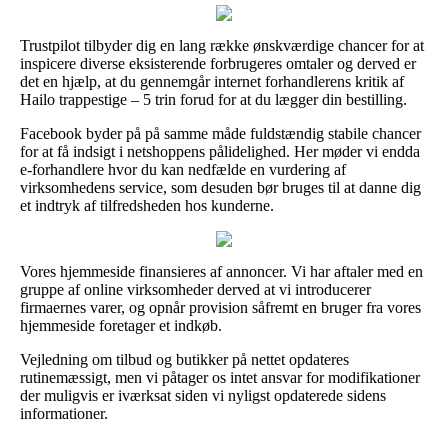
Trustpilot tilbyder dig en lang række ønskværdige chancer for at
inspicere diverse eksisterende forbrugeres omtaler og derved er
det en hjælp, at du gennemgår internet forhandlerens kritik af
Hailo trappestige – 5 trin forud for at du lægger din bestilling.
Facebook byder på på samme måde fuldstændig stabile chancer
for at få indsigt i netshoppens pålidelighed. Her møder vi endda
e-forhandlere hvor du kan nedfælde en vurdering af
virksomhedens service, som desuden bør bruges til at danne dig
et indtryk af tilfredsheden hos kunderne.
Vores hjemmeside finansieres af annoncer. Vi har aftaler med en
gruppe af online virksomheder derved at vi introducerer
firmaernes varer, og opnår provision såfremt en bruger fra vores
hjemmeside foretager et indkøb.
Vejledning om tilbud og butikker på nettet opdateres
rutinemæssigt, men vi påtager os intet ansvar for modifikationer
der muligvis er iværksat siden vi nyligst opdaterede sidens
informationer.