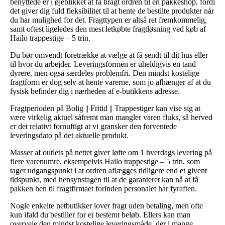
benyttede er i øjeblikket at få bragt ordren til en pakkeshop, fordi
det giver dig fuld fleksibilitet til at hente de bestilte produkter når
du har mulighed for det. Fragttypen er altså ret fremkommelig,
samt oftest ligeledes den mest letkøbte fragtløsning ved køb af
Hailo trappestige – 5 trin.
Du bør omvendt foretrække at vælge at få sendt til dit hus eller
til hvor du arbejder. Leveringsformen er uheldigvis en tand
dyrere, men også særdeles problemfri. Den mindst kostelige
fragtform er dog selv at hente varerne, som jo afhænger af at du
fysisk befinder dig i nærheden af e-butikkens adresse.
Fragtperioden på Bolig || Fritid || Trappestiger kan vise sig at
være virkelig aktuel såfremt man mangler varen fluks, så herved
er det relativt fornuftigt at vi gransker den forventede
leveringsdato på det aktuelle produkt.
Masser af outlets på nettet giver løfte om 1 hverdags levering på
flere varenumre, eksempelvis Hailo trappestige – 5 trin, som
tager udgangspunkt i at ordren aflægges tidligere end et givent
tidspunkt, med hensynstagen til at de garanteret kan nå at få
pakken hen til fragtfirmaet forinden personalet har fyraften.
Nogle enkelte netbutikker lover fragt uden betaling, men ofte
kun ifald du bestiller for et bestemt beløb. Ellers kan man
overveje den mindst kostelige leveringsmåde, der i mange