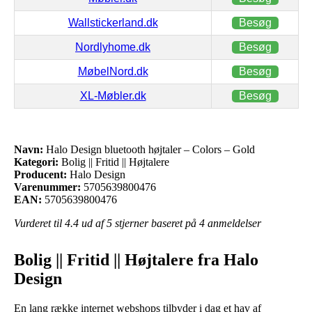
Wallstickerland.dk
Besøg
Nordlyhome.dk
Besøg
MøbelNord.dk
Besøg
XL-Møbler.dk
Besøg
Navn:
Halo Design bluetooth højtaler – Colors – Gold
Kategori:
Bolig || Fritid || Højtalere
Producent:
Halo Design
Varenummer:
5705639800476
EAN:
5705639800476
Vurderet til
4.4
ud af 5 stjerner baseret på
4
anmeldelser
Bolig || Fritid || Højtalere fra Halo
Design
En lang række internet webshops tilbyder i dag et hav af