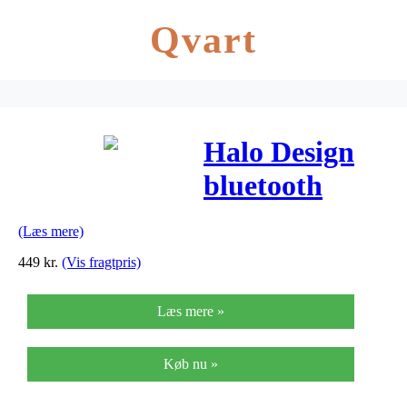
Qvart
Halo Design
bluetooth
højtaler –
(Læs mere)
Colors – Gold
449
kr.
(Vis fragtpris)
Læs mere »
Køb nu »