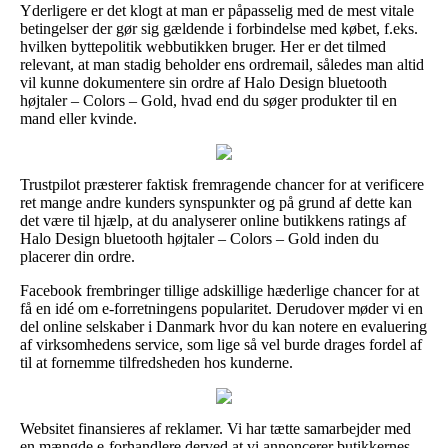
Yderligere er det klogt at man er påpasselig med de mest vitale
betingelser der gør sig gældende i forbindelse med købet, f.eks.
hvilken byttepolitik webbutikken bruger. Her er det tilmed
relevant, at man stadig beholder ens ordremail, således man altid
vil kunne dokumentere sin ordre af Halo Design bluetooth
højtaler – Colors – Gold, hvad end du søger produkter til en
mand eller kvinde.
Trustpilot præsterer faktisk fremragende chancer for at verificere
ret mange andre kunders synspunkter og på grund af dette kan
det være til hjælp, at du analyserer online butikkens ratings af
Halo Design bluetooth højtaler – Colors – Gold inden du
placerer din ordre.
Facebook frembringer tillige adskillige hæderlige chancer for at
få en idé om e-forretningens popularitet. Derudover møder vi en
del online selskaber i Danmark hvor du kan notere en evaluering
af virksomhedens service, som lige så vel burde drages fordel af
til at fornemme tilfredsheden hos kunderne.
Websitet finansieres af reklamer. Vi har tætte samarbejder med
en mængde e-forhandlere derved at vi annoncerer butikkernes