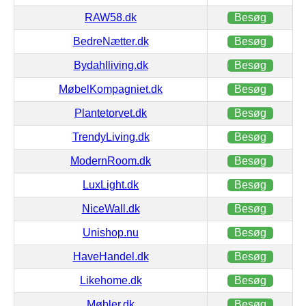
RAW58.dk
Besøg
BedreNætter.dk
Besøg
Bydahlliving.dk
Besøg
MøbelKompagniet.dk
Besøg
Plantetorvet.dk
Besøg
TrendyLiving.dk
Besøg
ModernRoom.dk
Besøg
LuxLight.dk
Besøg
NiceWall.dk
Besøg
Unishop.nu
Besøg
HaveHandel.dk
Besøg
Likehome.dk
Besøg
Møbler.dk
Besøg