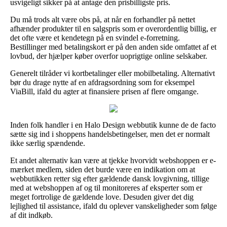
usvigeligt sikker på at antage den prisbilligste pris.
Du må trods alt være obs på, at når en forhandler på nettet
afhænder produkter til en salgspris som er overordentlig billig, er
det ofte være et kendetegn på en svindel e-forretning.
Bestillinger med betalingskort er på den anden side omfattet af et
lovbud, der hjælper køber overfor uoprigtige online selskaber.
Generelt tilråder vi kortbetalinger eller mobilbetaling. Alternativt
bør du drage nytte af en afdragsordning som for eksempel
ViaBill, ifald du agter at finansiere prisen af flere omgange.
Inden folk handler i en Halo Design webbutik kunne de de facto
sætte sig ind i shoppens handelsbetingelser, men det er normalt
ikke særlig spændende.
Et andet alternativ kan være at tjekke hvorvidt webshoppen er e-
mærket medlem, siden det burde være en indikation om at
webbutikken retter sig efter gældende dansk lovgivning, tillige
med at webshoppen af og til monitoreres af eksperter som er
meget fortrolige de gældende love. Desuden giver det dig
lejlighed til assistance, ifald du oplever vanskeligheder som følge
af dit indkøb.