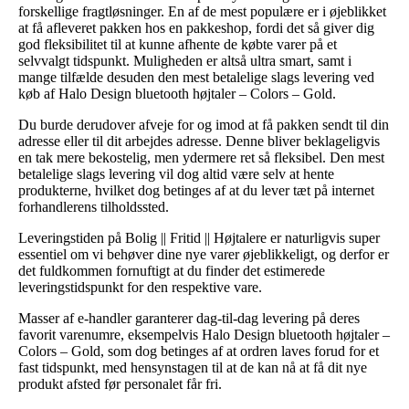
forskellige fragtløsninger. En af de mest populære er i øjeblikket
at få afleveret pakken hos en pakkeshop, fordi det så giver dig
god fleksibilitet til at kunne afhente de købte varer på et
selvvalgt tidspunkt. Muligheden er altså ultra smart, samt i
mange tilfælde desuden den mest betalelige slags levering ved
køb af Halo Design bluetooth højtaler – Colors – Gold.
Du burde derudover afveje for og imod at få pakken sendt til din
adresse eller til dit arbejdes adresse. Denne bliver beklageligvis
en tak mere bekostelig, men ydermere ret så fleksibel. Den mest
betalelige slags levering vil dog altid være selv at hente
produkterne, hvilket dog betinges af at du lever tæt på internet
forhandlerens tilholdssted.
Leveringstiden på Bolig || Fritid || Højtalere er naturligvis super
essentiel om vi behøver dine nye varer øjeblikkeligt, og derfor er
det fuldkommen fornuftigt at du finder det estimerede
leveringstidspunkt for den respektive vare.
Masser af e-handler garanterer dag-til-dag levering på deres
favorit varenumre, eksempelvis Halo Design bluetooth højtaler –
Colors – Gold, som dog betinges af at ordren laves forud for et
fast tidspunkt, med hensynstagen til at de kan nå at få dit nye
produkt afsted før personalet får fri.