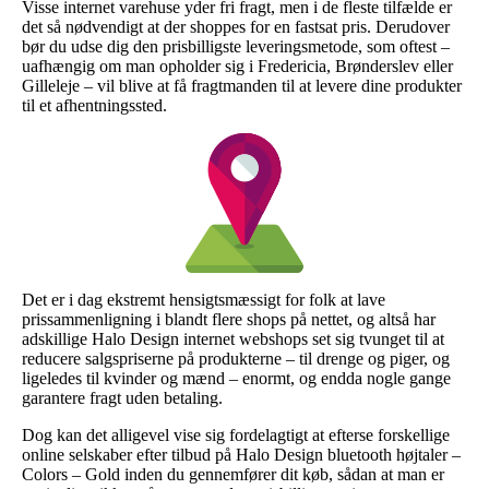
Visse internet varehuse yder fri fragt, men i de fleste tilfælde er
det så nødvendigt at der shoppes for en fastsat pris. Derudover
bør du udse dig den prisbilligste leveringsmetode, som oftest –
uafhængig om man opholder sig i Fredericia, Brønderslev eller
Gilleleje – vil blive at få fragtmanden til at levere dine produkter
til et afhentningssted.
Det er i dag ekstremt hensigtsmæssigt for folk at lave
prissammenligning i blandt flere shops på nettet, og altså har
adskillige Halo Design internet webshops set sig tvunget til at
reducere salgspriserne på produkterne – til drenge og piger, og
ligeledes til kvinder og mænd – enormt, og endda nogle gange
garantere fragt uden betaling.
Dog kan det alligevel vise sig fordelagtigt at efterse forskellige
online selskaber efter tilbud på Halo Design bluetooth højtaler –
Colors – Gold inden du gennemfører dit køb, sådan at man er