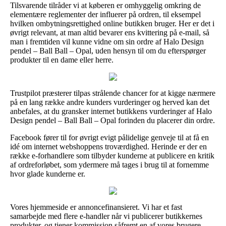
Tilsvarende tilråder vi at køberen er omhyggelig omkring de
elementære reglementer der influerer på ordren, til eksempel
hvilken ombytningsrettighed online butikken bruger. Her er det i
øvrigt relevant, at man altid bevarer ens kvittering på e-mail, så
man i fremtiden vil kunne vidne om sin ordre af Halo Design
pendel – Ball Ball – Opal, uden hensyn til om du efterspørger
produkter til en dame eller herre.
Trustpilot præsterer tilpas strålende chancer for at kigge nærmere
på en lang række andre kunders vurderinger og herved kan det
anbefales, at du gransker internet butikkens vurderinger af Halo
Design pendel – Ball Ball – Opal forinden du placerer din ordre.
Facebook fører til for øvrigt evigt pålidelige genveje til at få en
idé om internet webshoppens troværdighed. Herinde er der en
række e-forhandlere som tilbyder kunderne at publicere en kritik
af ordreforløbet, som ydermere må tages i brug til at fornemme
hvor glade kunderne er.
Vores hjemmeside er annoncefinansieret. Vi har et fast
samarbejde med flere e-handler når vi publicerer butikkernes
produkter, og tjener kommission såfremt en af vores brugere