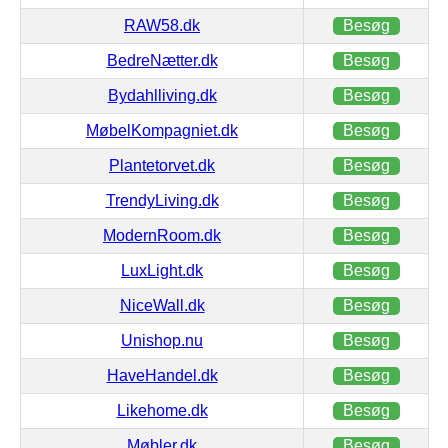
RAW58.dk
Besøg
BedreNætter.dk
Besøg
Bydahlliving.dk
Besøg
MøbelKompagniet.dk
Besøg
Plantetorvet.dk
Besøg
TrendyLiving.dk
Besøg
ModernRoom.dk
Besøg
LuxLight.dk
Besøg
NiceWall.dk
Besøg
Unishop.nu
Besøg
HaveHandel.dk
Besøg
Likehome.dk
Besøg
Møbler.dk
Besøg