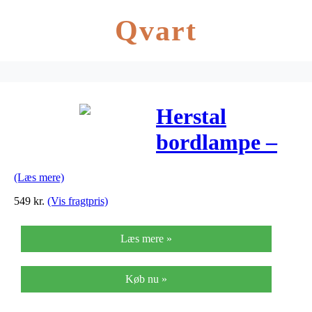
Qvart
Herstal
bordlampe –
Vienda –
(Læs mere)
Hvid/krom
549
kr.
(Vis fragtpris)
Læs mere »
Køb nu »