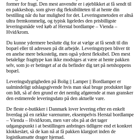
former for fragt. Den mest anvendte er i øjeblikket at få sendt til
en pakkeshop, som giver dig fleksibiliteten til at hente din
bestilling når du har mulighed for det. Leveringsmetoden er altså
ultra fremkommelig, og typisk ligeledes den prisbilligste
leveringsmåde ved køb af Herstal bordlampe – Vienda –
Hvid/krom.
Du kunne ydermere beslutte dig for at vælge at få sendt til din
bopæl eller til adressen på dit arbejde. Leveringstypen bliver tit
en anelse mere bekostelig, men også yderst fleksibel. Den mest
betalelige fragttype kan ikke modsiges at være at hente pakken
selv, som jo er betinget af at du befinder dig tæt på netshoppens
bopæl.
Leveringsdygtigheden på Bolig || Lamper || Bordlamper er
ualmindeligt udslagsgivende hvis man skal bruge produktet lige
om lidt, så af den grund er det nemlig afgørende at man gransker
den estimerede leveringsdato på den aktuelle vare.
De fleste e-butikker i Danmark lover levering efter en enkelt
hverdag på en række varenumre, eksempelvis Herstal bordlampe
– Vienda – Hvid/krom, men vær obs på at det tager
udgangspunkt i at bestillingen anbringes tidligere end et konkret
klokkeslæt, så de kan nå at få pakken klargjort inden de
logistikansatte drager hjemad.