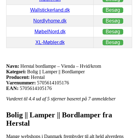
Wallstickerland.dk
Besøg
Nordlyhome.dk
Besøg
MøbelNord.dk
Besøg
XL-Møbler.dk
Besøg
Navn:
Herstal bordlampe – Vienda – Hvid/krom
Kategori:
Bolig || Lamper || Bordlamper
Producent:
Herstal
Varenummer:
5705614105176
EAN:
5705614105176
Vurderet til
4.4
ud af 5 stjerner baseret på
7
anmeldelser
Bolig || Lamper || Bordlamper fra
Herstal
Mange webshops i Danmark frembyder til alt held alverdens