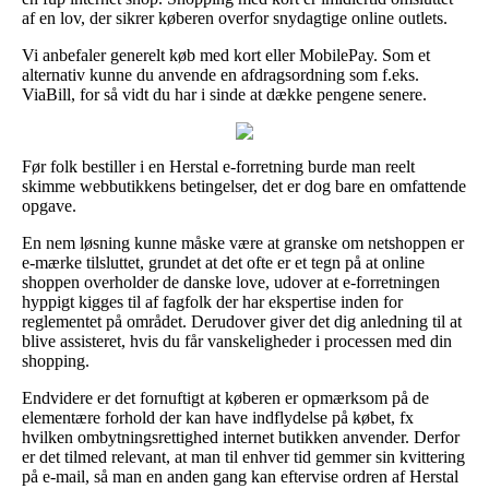
af en lov, der sikrer køberen overfor snydagtige online outlets.
Vi anbefaler generelt køb med kort eller MobilePay. Som et
alternativ kunne du anvende en afdragsordning som f.eks.
ViaBill, for så vidt du har i sinde at dække pengene senere.
Før folk bestiller i en Herstal e-forretning burde man reelt
skimme webbutikkens betingelser, det er dog bare en omfattende
opgave.
En nem løsning kunne måske være at granske om netshoppen er
e-mærke tilsluttet, grundet at det ofte er et tegn på at online
shoppen overholder de danske love, udover at e-forretningen
hyppigt kigges til af fagfolk der har ekspertise inden for
reglementet på området. Derudover giver det dig anledning til at
blive assisteret, hvis du får vanskeligheder i processen med din
shopping.
Endvidere er det fornuftigt at køberen er opmærksom på de
elementære forhold der kan have indflydelse på købet, fx
hvilken ombytningsrettighed internet butikken anvender. Derfor
er det tilmed relevant, at man til enhver tid gemmer sin kvittering
på e-mail, så man en anden gang kan eftervise ordren af Herstal