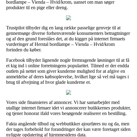
bordlampe – Vienda – Hvid/krom, uanset om man søger
produkter til en pige eller dreng.
Trustpilot tilbyder dig en lang række passelige genveje til at
gennemsøge diverse forhenværende konsumenters betragtninger
og af den grund foreslåes det, at du kigger på internet firmaets
vurderinger af Herstal bordlampe – Vienda – Hvid/krom
forinden du køber.
Facebook tilbyder lignende nogle fremragende løsninger til at få
et kig ind i online forretningens popularitet. Tilmed er der endda
outlets på nettet som giver kunderne mulighed for at afgive en
anmeldelse af deres købsoplevelse, hvilket lige så vel må tages i
brug til afvejning af hvor glade kunderne er.
Vores side finansieres af annoncer. Vi har samarbejder med
utallige internet firmaer idet vi annoncerer butikkernes produkter,
og tjener honorar ifald vores besøgende realiserer en bestilling.
Fakta angående tilbud og webbutikker ajourføres nu og da, men
der tages forbehold for forandringer der kan være foretaget siden
nyligste opdatering af hjemmesidens data.