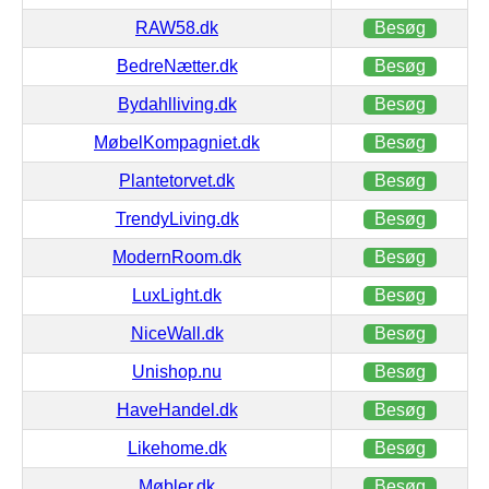
RAW58.dk
Besøg
BedreNætter.dk
Besøg
Bydahlliving.dk
Besøg
MøbelKompagniet.dk
Besøg
Plantetorvet.dk
Besøg
TrendyLiving.dk
Besøg
ModernRoom.dk
Besøg
LuxLight.dk
Besøg
NiceWall.dk
Besøg
Unishop.nu
Besøg
HaveHandel.dk
Besøg
Likehome.dk
Besøg
Møbler.dk
Besøg