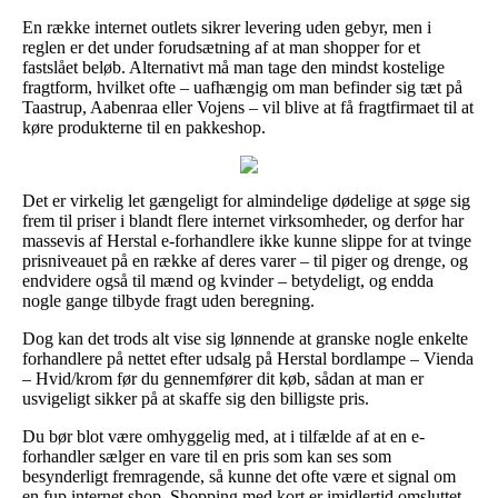
En række internet outlets sikrer levering uden gebyr, men i
reglen er det under forudsætning af at man shopper for et
fastslået beløb. Alternativt må man tage den mindst kostelige
fragtform, hvilket ofte – uafhængig om man befinder sig tæt på
Taastrup, Aabenraa eller Vojens – vil blive at få fragtfirmaet til at
køre produkterne til en pakkeshop.
Det er virkelig let gængeligt for almindelige dødelige at søge sig
frem til priser i blandt flere internet virksomheder, og derfor har
massevis af Herstal e-forhandlere ikke kunne slippe for at tvinge
prisniveauet på en række af deres varer – til piger og drenge, og
endvidere også til mænd og kvinder – betydeligt, og endda
nogle gange tilbyde fragt uden beregning.
Dog kan det trods alt vise sig lønnende at granske nogle enkelte
forhandlere på nettet efter udsalg på Herstal bordlampe – Vienda
– Hvid/krom før du gennemfører dit køb, sådan at man er
usvigeligt sikker på at skaffe sig den billigste pris.
Du bør blot være omhyggelig med, at i tilfælde af at en e-
forhandler sælger en vare til en pris som kan ses som
besynderligt fremragende, så kunne det ofte være et signal om
en fup internet shop. Shopping med kort er imidlertid omsluttet