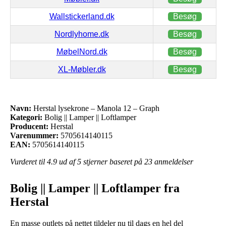
Wallstickerland.dk
Besøg
Nordlyhome.dk
Besøg
MøbelNord.dk
Besøg
XL-Møbler.dk
Besøg
Navn:
Herstal lysekrone – Manola 12 – Graph
Kategori:
Bolig || Lamper || Loftlamper
Producent:
Herstal
Varenummer:
5705614140115
EAN:
5705614140115
Vurderet til
4.9
ud af 5 stjerner baseret på
23
anmeldelser
Bolig || Lamper || Loftlamper fra
Herstal
En masse outlets på nettet tildeler nu til dags en hel del