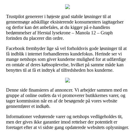
Trustpilot genererer i højeste grad stabile løsninger til at
gennemsøge adskillige eksisterende konsumenters iagttagelser
og derfor kan det anbefales, at du kigger på e-handlens
bedømmelser af Herstal lysekrone – Manola 12 – Graph
forinden du placerer din ordre.
Facebook frembyder lige så vel forholdsvis gode løsninger til at
få indblik i internet forhandlerens kundefokus. Herinde ser vi
mange netshops som giver kunderne mulighed for at udfærdige
en omtale af deres købsoplevelse, hvilket på samme måde kan
benyttes til at få et indtryk af tilfredsheden hos kunderne.
Denne side finansieres af annoncer. Vi arbejder sammen med en
gruppe af online outlets da vi promoverer butikkernes varer, og
tager kommission når en af de besøgende på vores website
gennemfører et indkøb.
Informationer vedrørende varer og netshops vedligeholdes tit,
men der gives ikke garantier imod rettelser der potentielt er
foretaget efter at vi sidste gang opdaterede websitets oplysninger.