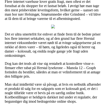
Flere internet varehuse lover gratis fragt, men oftest er det
forudsat at du shopper for et fastsat beløb. I øvrigt bør man tage
den mest prisbevidste leveringsform, hvilket gerne – uanset om
man bor nær Helsingør, Smørumnedre eller Grindsted – vil blive
at få dem til at bringe varerne til et afhentningssted.
Det er ultra smertefrit for enhver at finde frem til de bedste priser
hos flere internet selskaber, og af den grund har flere Herstal
internet virksomheder været nødt til at tvinge salgspriserne på en
række af deres varer – til børn, og ligeledes også til herrer og
damer – kolossalt, og endda nogle gange yde fragt uden
omkostninger.
Dog kan det trods alt vise sig rentabelt at kontrollere visse e-
firmaer efter rabat på Herstal lysekrone – Manola 12 – Graph
forinden du bestiller, således at man er velinformeret til at antage
den billigste pris.
Man skal imidlertid være så påvagt, at hvis en netbutik afhænder
et produkt til salg for en salgspris som er kolossalt god, er det i
nogle tilfælde være et bevis på en uærlig online butik.
Kortbestillinger er heldigvis dækket ind under et regulativ, der
begunstiger dig imod bedrageriske online shops.