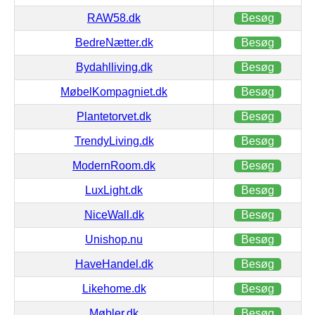
RAW58.dk
Besøg
BedreNætter.dk
Besøg
Bydahlliving.dk
Besøg
MøbelKompagniet.dk
Besøg
Plantetorvet.dk
Besøg
TrendyLiving.dk
Besøg
ModernRoom.dk
Besøg
LuxLight.dk
Besøg
NiceWall.dk
Besøg
Unishop.nu
Besøg
HaveHandel.dk
Besøg
Likehome.dk
Besøg
Møbler.dk
Besøg