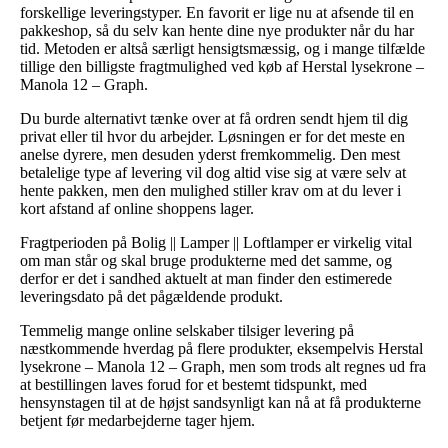
forskellige leveringstyper. En favorit er lige nu at afsende til en
pakkeshop, så du selv kan hente dine nye produkter når du har
tid. Metoden er altså særligt hensigtsmæssig, og i mange tilfælde
tillige den billigste fragtmulighed ved køb af Herstal lysekrone –
Manola 12 – Graph.
Du burde alternativt tænke over at få ordren sendt hjem til dig
privat eller til hvor du arbejder. Løsningen er for det meste en
anelse dyrere, men desuden yderst fremkommelig. Den mest
betalelige type af levering vil dog altid vise sig at være selv at
hente pakken, men den mulighed stiller krav om at du lever i
kort afstand af online shoppens lager.
Fragtperioden på Bolig || Lamper || Loftlamper er virkelig vital
om man står og skal bruge produkterne med det samme, og
derfor er det i sandhed aktuelt at man finder den estimerede
leveringsdato på det pågældende produkt.
Temmelig mange online selskaber tilsiger levering på
næstkommende hverdag på flere produkter, eksempelvis Herstal
lysekrone – Manola 12 – Graph, men som trods alt regnes ud fra
at bestillingen laves forud for et bestemt tidspunkt, med
hensynstagen til at de højst sandsynligt kan nå at få produkterne
betjent før medarbejderne tager hjem.