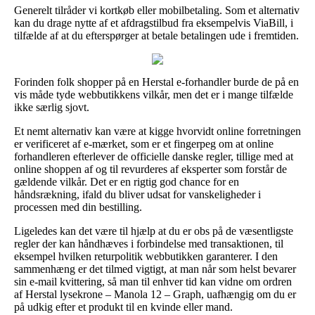
Generelt tilråder vi kortkøb eller mobilbetaling. Som et alternativ
kan du drage nytte af et afdragstilbud fra eksempelvis ViaBill, i
tilfælde af at du efterspørger at betale betalingen ude i fremtiden.
Forinden folk shopper på en Herstal e-forhandler burde de på en
vis måde tyde webbutikkens vilkår, men det er i mange tilfælde
ikke særlig sjovt.
Et nemt alternativ kan være at kigge hvorvidt online forretningen
er verificeret af e-mærket, som er et fingerpeg om at online
forhandleren efterlever de officielle danske regler, tillige med at
online shoppen af og til revurderes af eksperter som forstår de
gældende vilkår. Det er en rigtig god chance for en
håndsrækning, ifald du bliver udsat for vanskeligheder i
processen med din bestilling.
Ligeledes kan det være til hjælp at du er obs på de væsentligste
regler der kan håndhæves i forbindelse med transaktionen, til
eksempel hvilken returpolitik webbutikken garanterer. I den
sammenhæng er det tilmed vigtigt, at man når som helst bevarer
sin e-mail kvittering, så man til enhver tid kan vidne om ordren
af Herstal lysekrone – Manola 12 – Graph, uafhængig om du er
på udkig efter et produkt til en kvinde eller mand.