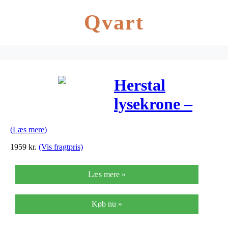
Qvart
Herstal
lysekrone –
Manola 12 –
(Læs mere)
Graph
1959
kr.
(Vis fragtpris)
Læs mere »
Køb nu »