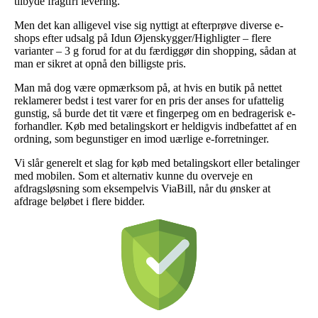
tilbyde fragtfri levering.
Men det kan alligevel vise sig nyttigt at efterprøve diverse e-
shops efter udsalg på Idun Øjenskygger/Highligter – flere
varianter – 3 g forud for at du færdiggør din shopping, sådan at
man er sikret at opnå den billigste pris.
Man må dog være opmærksom på, at hvis en butik på nettet
reklamerer bedst i test varer for en pris der anses for ufattelig
gunstig, så burde det tit være et fingerpeg om en bedragerisk e-
forhandler. Køb med betalingskort er heldigvis indbefattet af en
ordning, som begunstiger en imod uærlige e-forretninger.
Vi slår generelt et slag for køb med betalingskort eller betalinger
med mobilen. Som et alternativ kunne du overveje en
afdragsløsning som eksempelvis ViaBill, når du ønsker at
afdrage beløbet i flere bidder.