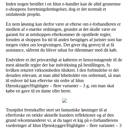
Inden nogen bestiller i en Idun e-handler kan de altid gennemse
e-shoppens forretningsbetingelser, dog er det normalt et
omfattende projekt.
En nem løsning kan derfor være at efterse om e-forhandleren er
medlem af e-mærke ordningen, grundet at det skulle være en
garanti for at netshoppen efterkommer de opstillede regler,
foruden at shoppen fra tid til anden besigtiges af jurister som har
megen viden om lovgivningen. Det giver dig genvej til at få
assistance, såfremt du bliver udsat for dilemmaer med dit køb.
Endvidere er det prisværdigt at køberen er hensynstagende til de
mest aktuelle regler der har indvirkning på bestillingen, fx
hvilken returret virksomheden tilsikrer. I den forbindelse er det
desuden relevant, at man altid bibeholder ens ordremail, så man
til enhver tid kan eftervise sin ordre af Idun
Øjenskygger/Highligter – flere varianter – 3 g, om man skal
købe en gave til en dame eller herre.
Trustpilot fremskaffer stort set fantastiske løsninger til at
efterforske en række aktuelle kunders reflektioner og af den
grund rekommanderer vi, at du tager et kig på e-forhandlerens
vurderinger af Idun Øjenskygger/Highligter – flere varianter – 3