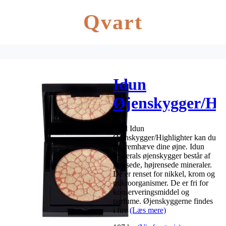
Qvart
Idun
Øjenskygger/Hig
– flere
Med Idun
varianter – 3 g
Øjenskygger/Highlighter kan du
let fremhæve dine øjne. Idun
Minerals øjenskygger består af
pressede, højrensede mineraler.
De er renset for nikkel, krom og
mikroorganismer. De er fri for
konserveringsmiddel og
parfume. Øjenskyggerne findes
i fire
(Læs mere)