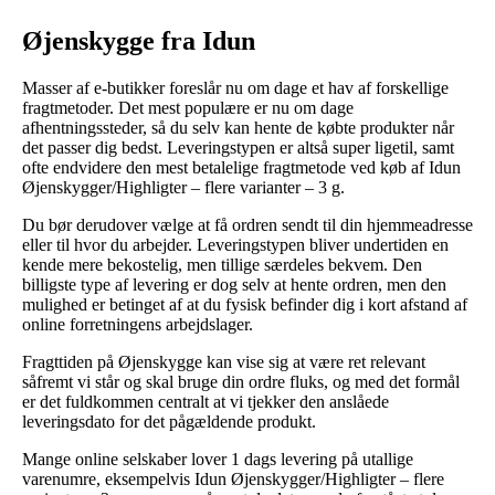
Øjenskygge fra Idun
Masser af e-butikker foreslår nu om dage et hav af forskellige
fragtmetoder. Det mest populære er nu om dage
afhentningssteder, så du selv kan hente de købte produkter når
det passer dig bedst. Leveringstypen er altså super ligetil, samt
ofte endvidere den mest betalelige fragtmetode ved køb af Idun
Øjenskygger/Highligter – flere varianter – 3 g.
Du bør derudover vælge at få ordren sendt til din hjemmeadresse
eller til hvor du arbejder. Leveringstypen bliver undertiden en
kende mere bekostelig, men tillige særdeles bekvem. Den
billigste type af levering er dog selv at hente ordren, men den
mulighed er betinget af at du fysisk befinder dig i kort afstand af
online forretningens arbejdslager.
Fragttiden på Øjenskygge kan vise sig at være ret relevant
såfremt vi står og skal bruge din ordre fluks, og med det formål
er det fuldkommen centralt at vi tjekker den anslåede
leveringsdato for det pågældende produkt.
Mange online selskaber lover 1 dags levering på utallige
varenumre, eksempelvis Idun Øjenskygger/Highligter – flere