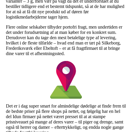
varianter – 3 g, men vær på vagt da det er underforstået at du
bestiller tidligere end et bestemt tidspunkt, så at de har mulighed
for at nå at få dit nye produkt ud af døren før
logistikmedarbejderne tager hjem.
Flere online selskaber tilbyder portofri fragt, men undertiden er
det under forudsætning af at man køber for en konkret sum.
Derudover kan du tage den mest betalelige type af levering,
hvilket i de fleste tilfælde – hvad end man er tæt på Silkeborg,
Frederiksværk eller Ebeltoft – er at få fragtfirmaet til at bringe
dine varer til et afhentningssted.
Det er i dag super smart for almindelige dødelige at finde frem til
de bedste priser på flere shops på nettet, og følgelig har en hel
del Idun firmaer på nettet været presset til at at stampe
prisniveauet på mange af deres varer – til piger og drenge, samt
også til herrer og damer – eftertrykkeligt, og endda nogle gange