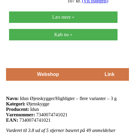
107
kr.
(Vis fragtpris)
Læs mere »
Køb nu »
Webshop
Link
Navn:
Idun Øjenskygger/Highligter – flere varianter – 3 g
Kategori:
Øjenskygge
Producent:
Idun
Varenummer:
7340074741021
EAN:
7340074741021
Vurderet til
3.8
ud af 5 stjerner baseret på
49
anmeldelser