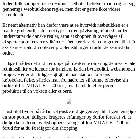
Inden folk shopper hos en Hübner netbutik behøver man i og for sig
gennemgå webbutikkens regler, men det er gerne ikke videre
spændende.
Et nemt alternativ kan derfor være at se hvorvidt netbutikken er e-
mærke godkendt, siden det typisk er en påvisning af at e-handlen
understøtter de danske regler, samt at shoppen tit overvåges af
eksperter som mestrer vilkårene. Dette er desuden din genvej til at få
assistance, ifald du oplever problemstillinger i forbindelse med din
ordre.
Tillige tilrådes det at du er oppe på mærkerne omkring de mest vitale
retningslinjer gældende for handlen, fx den byttepolitik webshoppen
bruger. Her er det tillige vigtigt, at man stadig sikrer ens
købsbekræftelse, således man fremadrettet vil kunne eftervise sin
ordre af IronVITAL F – 500 ml., hvad end du efterspørger
produkter til en voksen eller et barn.
Trustpilot byder på sådan set ønskværdige genveje til at gennemsøge
en stor portion tidligere brugeres erfaringer og derfor foreslår vi, at
du tjekker internet webshoppens ratings af IronVITAL F – 500 ml.
forud for at du færdiggør din shopping.