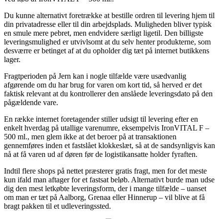
Du kunne alternativt foretrække at bestille ordren til levering hjem til
din privatadresse eller til din arbejdsplads. Muligheden bliver typisk
en smule mere pebret, men endvidere særligt ligetil. Den billigste
leveringsmulighed er utvivlsomt at du selv henter produkterne, som
desværre er betinget af at du opholder dig tæt på internet butikkens
lager.
Fragtperioden på Jern kan i nogle tilfælde være usædvanlig
afgørende om du har brug for varen om kort tid, så herved er det
faktisk relevant at du kontrollerer den anslåede leveringsdato på den
pågældende vare.
En række internet foretagender stiller udsigt til levering efter en
enkelt hverdag på utallige varenumre, eksempelvis IronVITAL F –
500 ml., men glem ikke at det beroer på at transaktionen
gennemføres inden et fastslået klokkeslæt, så at de sandsynligvis kan
nå at få varen ud af døren før de logistikansatte holder fyraften.
Indtil flere shops på nettet præsterer gratis fragt, men for det meste
kun ifald man aftager for et fastsat beløb. Alternativt burde man udse
dig den mest letkøbte leveringsform, der i mange tilfælde – uanset
om man er tæt på Aalborg, Grenaa eller Hinnerup – vil blive at få
bragt pakken til et udleveringssted.