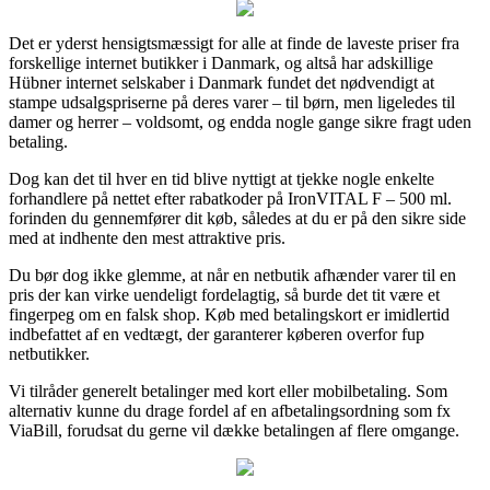
Det er yderst hensigtsmæssigt for alle at finde de laveste priser fra
forskellige internet butikker i Danmark, og altså har adskillige
Hübner internet selskaber i Danmark fundet det nødvendigt at
stampe udsalgspriserne på deres varer – til børn, men ligeledes til
damer og herrer – voldsomt, og endda nogle gange sikre fragt uden
betaling.
Dog kan det til hver en tid blive nyttigt at tjekke nogle enkelte
forhandlere på nettet efter rabatkoder på IronVITAL F – 500 ml.
forinden du gennemfører dit køb, således at du er på den sikre side
med at indhente den mest attraktive pris.
Du bør dog ikke glemme, at når en netbutik afhænder varer til en
pris der kan virke uendeligt fordelagtig, så burde det tit være et
fingerpeg om en falsk shop. Køb med betalingskort er imidlertid
indbefattet af en vedtægt, der garanterer køberen overfor fup
netbutikker.
Vi tilråder generelt betalinger med kort eller mobilbetaling. Som
alternativ kunne du drage fordel af en afbetalingsordning som fx
ViaBill, forudsat du gerne vil dække betalingen af flere omgange.