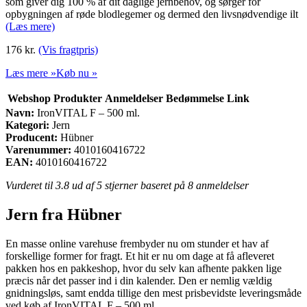
som giver dig 100 % af dit daglige jernbehov, og sørger for
opbygningen af røde blodlegemer og dermed den livsnødvendige ilt
(Læs mere)
176
kr.
(Vis fragtpris)
Læs mere »
Køb nu »
Webshop
Produkter
Anmeldelser
Bedømmelse
Link
Navn:
IronVITAL F – 500 ml.
Kategori:
Jern
Producent:
Hübner
Varenummer:
4010160416722
EAN:
4010160416722
Vurderet til
3.8
ud af 5 stjerner baseret på
8
anmeldelser
Jern fra Hübner
En masse online varehuse frembyder nu om stunder et hav af
forskellige former for fragt. Et hit er nu om dage at få afleveret
pakken hos en pakkeshop, hvor du selv kan afhente pakken lige
præcis når det passer ind i din kalender. Den er nemlig vældig
gnidningsløs, samt endda tillige den mest prisbevidste leveringsmåde
ved køb af IronVITAL F – 500 ml..