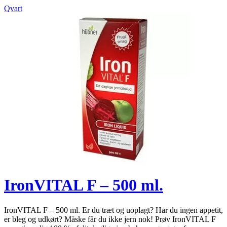
Qvart
IronVITAL F – 500 ml.
IronVITAL F – 500 ml. Er du træt og uoplagt? Har du ingen appetit,
er bleg og udkørt? Måske får du ikke jern nok! Prøv IronVITAL F