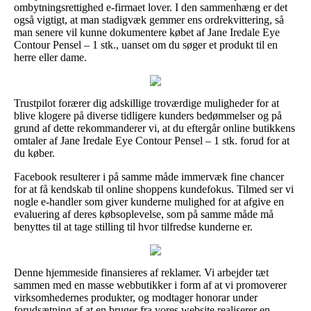
ombytningsrettighed e-firmaet lover. I den sammenhæng er det
også vigtigt, at man stadigvæk gemmer ens ordrekvittering, så
man senere vil kunne dokumentere købet af Jane Iredale Eye
Contour Pensel – 1 stk., uanset om du søger et produkt til en
herre eller dame.
Trustpilot forærer dig adskillige troværdige muligheder for at
blive klogere på diverse tidligere kunders bedømmelser og på
grund af dette rekommanderer vi, at du eftergår online butikkens
omtaler af Jane Iredale Eye Contour Pensel – 1 stk. forud for at
du køber.
Facebook resulterer i på samme måde immervæk fine chancer
for at få kendskab til online shoppens kundefokus. Tilmed ser vi
nogle e-handler som giver kunderne mulighed for at afgive en
evaluering af deres købsoplevelse, som på samme måde må
benyttes til at tage stilling til hvor tilfredse kunderne er.
Denne hjemmeside finansieres af reklamer. Vi arbejder tæt
sammen med en masse webbutikker i form af at vi promoverer
virksomhedernes produkter, og modtager honorar under
forudsætning af at en bruger fra vores website realiserer en