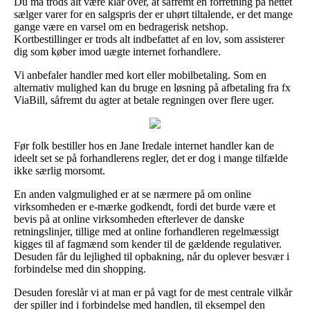
Du må trods alt være klar over, at såfremt en forretning på nettet
sælger varer for en salgspris der er uhørt tiltalende, er det mange
gange være en varsel om en bedragerisk netshop.
Kortbestillinger er trods alt indbefattet af en lov, som assisterer
dig som køber imod uægte internet forhandlere.
Vi anbefaler handler med kort eller mobilbetaling. Som en
alternativ mulighed kan du bruge en løsning på afbetaling fra fx
ViaBill, såfremt du agter at betale regningen over flere uger.
Før folk bestiller hos en Jane Iredale internet handler kan de
ideelt set se på forhandlerens regler, det er dog i mange tilfælde
ikke særlig morsomt.
En anden valgmulighed er at se nærmere på om online
virksomheden er e-mærke godkendt, fordi det burde være et
bevis på at online virksomheden efterlever de danske
retningslinjer, tillige med at online forhandleren regelmæssigt
kigges til af fagmænd som kender til de gældende regulativer.
Desuden får du lejlighed til opbakning, når du oplever besvær i
forbindelse med din shopping.
Desuden foreslår vi at man er på vagt for de mest centrale vilkår
der spiller ind i forbindelse med handlen, til eksempel den