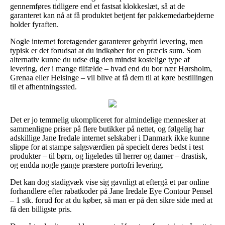
gennemføres tidligere end et fastsat klokkeslæt, så at de
garanteret kan nå at få produktet betjent før pakkemedarbejderne
holder fyraften.
Nogle internet foretagender garanterer gebyrfri levering, men
typisk er det forudsat at du indkøber for en præcis sum. Som
alternativ kunne du udse dig den mindst kostelige type af
levering, der i mange tilfælde – hvad end du bor nær Hørsholm,
Grenaa eller Helsinge – vil blive at få dem til at køre bestillingen
til et afhentningssted.
Det er jo temmelig ukompliceret for almindelige mennesker at
sammenligne priser på flere butikker på nettet, og følgelig har
adskillige Jane Iredale internet selskaber i Danmark ikke kunne
slippe for at stampe salgsværdien på specielt deres bedst i test
produkter – til børn, og ligeledes til herrer og damer – drastisk,
og endda nogle gange præstere portofri levering.
Det kan dog stadigvæk vise sig gavnligt at eftergå et par online
forhandlere efter rabatkoder på Jane Iredale Eye Contour Pensel
– 1 stk. forud for at du køber, så man er på den sikre side med at
få den billigste pris.