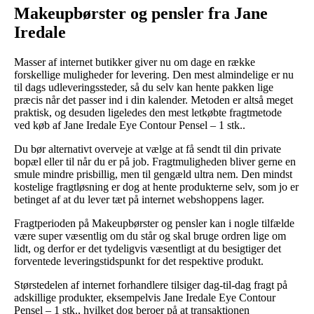
Makeupbørster og pensler fra Jane
Iredale
Masser af internet butikker giver nu om dage en række
forskellige muligheder for levering. Den mest almindelige er nu
til dags udleveringssteder, så du selv kan hente pakken lige
præcis når det passer ind i din kalender. Metoden er altså meget
praktisk, og desuden ligeledes den mest letkøbte fragtmetode
ved køb af Jane Iredale Eye Contour Pensel – 1 stk..
Du bør alternativt overveje at vælge at få sendt til din private
bopæl eller til når du er på job. Fragtmuligheden bliver gerne en
smule mindre prisbillig, men til gengæld ultra nem. Den mindst
kostelige fragtløsning er dog at hente produkterne selv, som jo er
betinget af at du lever tæt på internet webshoppens lager.
Fragtperioden på Makeupbørster og pensler kan i nogle tilfælde
være super væsentlig om du står og skal bruge ordren lige om
lidt, og derfor er det tydeligvis væsentligt at du besigtiger det
forventede leveringstidspunkt for det respektive produkt.
Størstedelen af internet forhandlere tilsiger dag-til-dag fragt på
adskillige produkter, eksempelvis Jane Iredale Eye Contour
Pensel – 1 stk., hvilket dog beroer på at transaktionen