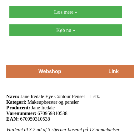
Læs mere »
Køb nu »
Webshop
Link
Navn:
Jane Iredale Eye Contour Pensel – 1 stk.
Kategori:
Makeupbørster og pensler
Producent:
Jane Iredale
Varenummer:
670959310538
EAN:
670959310538
Vurderet til
3.7
ud af 5 stjerner baseret på
12
anmeldelser