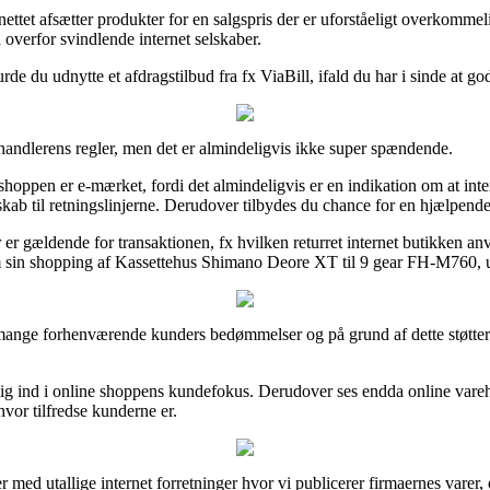
ettet afsætter produkter for en salgspris der er uforståeligt overkommel
n overfor svindlende internet selskaber.
urde du udnytte et afdragstilbud fra fx ViaBill, ifald du har i sinde at g
andlerens regler, men det er almindeligvis ikke super spændende.
ppen er e-mærket, fordi det almindeligvis er en indikation om at inter
ab til retningslinjerne. Derudover tilbydes du chance for en hjælpende
r gældende for transaktionen, fx hvilken returret internet butikken anven
m sin shopping af Kassettehus Shimano Deore XT til 9 gear FH-M760, ud
mange forhenværende kunders bedømmelser og på grund af dette støtter v
 kig ind i online shoppens kundefokus. Derudover ses endda online vare
vor tilfredse kunderne er.
 med utallige internet forretninger hvor vi publicerer firmaernes varer, 