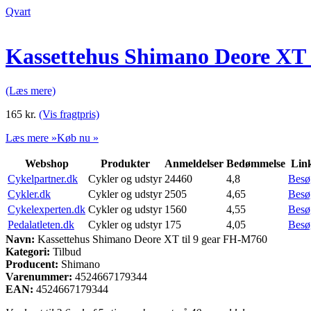
Qvart
Kassettehus Shimano Deore XT 
(Læs mere)
165
kr.
(Vis fragtpris)
Læs mere »
Køb nu »
Webshop
Produkter
Anmeldelser
Bedømmelse
Lin
Cykelpartner.dk
Cykler og udstyr
24460
4,8
Besø
Cykler.dk
Cykler og udstyr
2505
4,65
Besø
Cykelexperten.dk
Cykler og udstyr
1560
4,55
Besø
Pedalatleten.dk
Cykler og udstyr
175
4,05
Besø
Navn:
Kassettehus Shimano Deore XT til 9 gear FH-M760
Kategori:
Tilbud
Producent:
Shimano
Varenummer:
4524667179344
EAN:
4524667179344