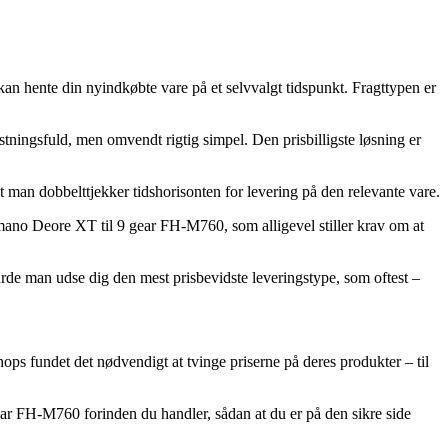
 kan hente din nyindkøbte vare på et selvvalgt tidspunkt. Fragttypen er
stningsfuld, men omvendt rigtig simpel. Den prisbilligste løsning er
at man dobbelttjekker tidshorisonten for levering på den relevante vare.
imano Deore XT til 9 gear FH-M760, som alligevel stiller krav om at
urde man udse dig den mest prisbevidste leveringstype, som oftest –
shops fundet det nødvendigt at tvinge priserne på deres produkter – til
ear FH-M760 forinden du handler, sådan at du er på den sikre side