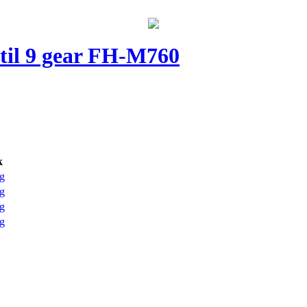
til 9 gear FH-M760
k
g
g
g
g