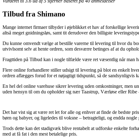
Vurderet til
3.6
ud af 5 stjerner baseret på
40
anmeldelser
Tilbud fra Shimano
Mange internet firmaer tilbyder i øjeblikket et hav af forskellige leve
altså meget gnidningsløs, samt tit derudover den billigste leverings
Du kunne omvendt vælge at bestille varerne til levering til hvor du bo
utvivlsomt selv at hente ordren, som desværre betinges af at du ophol
Fragttiden på Tilbud kan i nogle tilfælde være ret væsentlig når man ha
Flere online forhandlere stiller udsigt til levering på blot en enkel
ordren aflægges forud for et nøjagtigt tidspunkt, så de sandsynligvis ka
En hel del online varehuse sikrer levering uden omkostninger, men und
uden hensyn til om du opholder sig nær Taastrup, Værløse eller Ribe – e
Det har vist sig at være ret let for alle og enhver at finde de bedste p
børn og babyer, og ligeledes til voksne – betragteligt, og endda nogle 
Trods dette kan det stadigvæk blive rentabelt at udforske enkelte for
med at få fat i den mest betalelige pris.