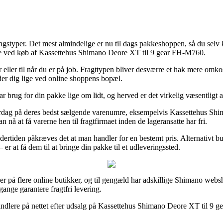
ringstyper. Det mest almindelige er nu til dags pakkeshoppen, så du selv
type ved køb af Kassettehus Shimano Deore XT til 9 gear FH-M760.
r eller til når du er på job. Fragttypen bliver desværre et hak mere omko
der dig lige ved online shoppens bopæl.
r brug for din pakke lige om lidt, og herved er det virkelig væsentligt 
t hverdag på deres bedst sælgende varenumre, eksempelvis Kassettehus Sh
n nå at få varerne hen til fragtfirmaet inden de lageransatte har fri.
ertiden påkræves det at man handler for en bestemt pris. Alternativt b
r at få dem til at bringe din pakke til et udleveringssted.
riser på flere online butikker, og til gengæld har adskillige Shimano web
gange garantere fragtfri levering.
handlere på nettet efter udsalg på Kassettehus Shimano Deore XT til 9 g