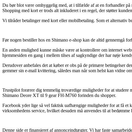
Du bør blot være omhyggelig med, at i tilfælde af at en forhandler på n
Shopping med kort er trods alt inkluderet i en regel, der støtter kunde
Vi tilråder betalinger med kort eller mobilbetaling. Som et alternativ b
Før nogen bestiller hos en Shimano e-shop kan de altid gennemgå forh
En anden mulighed kunne måske være at kontrollere om internet websho
hjemmesiden en gang i mellem tilses af sagkyndige der har nøje kendsk
Derudover anbefales det at køber er obs på de primære betingelser der e
gemmer sin e-mail kvittering, således man når som helst kan vidne o
Trustpilot forærer dig temmelig troværdige muligheder for at studere 
Shimano Deore XT til 9 gear FH-M760 forinden du shopper.
Facebook yder lige så vel faktisk uafhængige muligheder for at få et
virksomhedens service, hvilket desuden må anvendes til at bedømme h
Denne side er finansieret af annonceindtægter. Vi har faste samarbejder