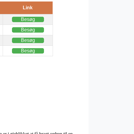
Link
Besøg
Besøg
Besøg
Besøg
r i øjeblikket at få bragt ordren til en