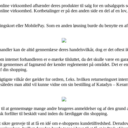
 online virksomhed afhænder deres produkter til salg for en udsalgspris
online virksomhed. Kortbetalinger er på den anden side en del af en lov
ngskort eller MobilePay. Som en anden løsning burde du benytte en afdr
handler kan de altid gennemlæse deres handelsvilkår, dog er det oftest
m internet forhandleren er e-mærke tilsluttet, da det skulle være en garan
n tit gennemses af fagmænd der kender reglementet på området. Det er en
f din shopping.
gtigste vilkår der gælder for ordren, f.eks. hvilken returneringsret inte
 således man altid vil kunne vidne om sin bestilling af Katadyn – Kerami
r til at gennemsøge mange andre brugeres anmeldelser og af den grund an
 forfilter til beskidt vand inden du færdiggør din shopping.
 sikre genveje til at få en idé om e-shoppens kundetilfredshed. Derudo