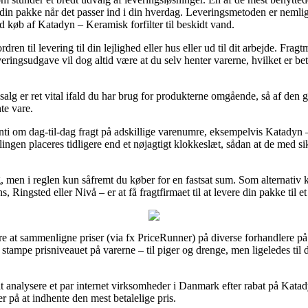
r din pakke når det passer ind i din hverdag. Leveringsmetoden er neml
d køb af Katadyn – Keramisk forfilter til beskidt vand.
ordren til levering til din lejlighed eller hus eller ud til dit arbejde. Fr
eringsudgave vil dog altid være at du selv henter varerne, hvilket er beti
g er ret vital ifald du har brug for produkterne omgående, så af den g
te vare.
anti om dag-til-dag fragt på adskillige varenumre, eksempelvis Katadyn –
llingen placeres tidligere end et nøjagtigt klokkeslæt, sådan at de med s
ing, men i reglen kun såfremt du køber for en fastsat sum. Som alternati
s, Ringsted eller Nivå – er at få fragtfirmaet til at levere din pakke til e
e at sammenligne priser (via fx PriceRunner) på diverse forhandlere på ne
 at stampe prisniveauet på varerne – til piger og drenge, men ligeledes t
t analysere et par internet virksomheder i Danmark efter rabat på Katady
r på at indhente den mest betalelige pris.