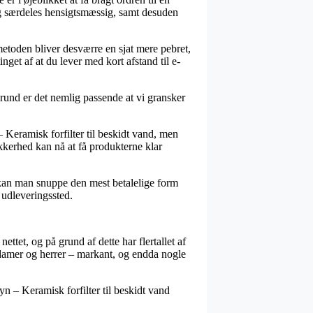
ig særdeles hensigtsmæssig, samt desuden
agtmetoden bliver desværre en sjat mere pebret,
nget af at du lever med kort afstand til e-
rund er det nemlig passende at vi gransker
 Keramisk forfilter til beskidt vand, men
ikkerhed kan nå at få produkterne klar
v kan man snuppe den mest betalelige form
t udleveringssted.
ttet, og på grund af dette har flertallet af
il damer og herrer – markant, og endda nogle
n – Keramisk forfilter til beskidt vand