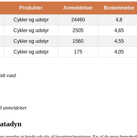
Produkter
Anmeldelser
Bedømmelse
Cykler og udstyr
24460
4,8
Cykler og udstyr
2505
4,65
Cykler og udstyr
1560
4,55
Cykler og udstyr
175
4,05
kidt vand
9
anmeldelser
Katadyn
m stunder et bredt udvalg af leveringsløsninger. En af de mest benyttede e