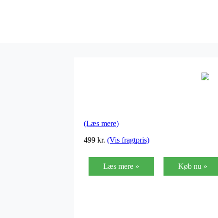
(Læs mere)
499
kr.
(Vis fragtpris)
Læs mere »
Køb nu »