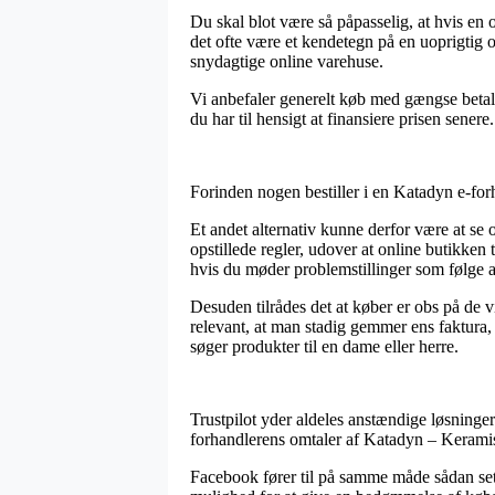
Du skal blot være så påpasselig, at hvis en
det ofte være et kendetegn på en uoprigtig 
snydagtige online varehuse.
Vi anbefaler generelt køb med gængse betali
du har til hensigt at finansiere prisen senere.
Forinden nogen bestiller i en Katadyn e-for
Et andet alternativ kunne derfor være at se o
opstillede regler, udover at online butikke
hvis du møder problemstillinger som følge a
Desuden tilrådes det at køber er obs på de vi
relevant, at man stadig gemmer ens faktura,
søger produkter til en dame eller herre.
Trustpilot yder aldeles anstændige løsninge
forhandlerens omtaler af Katadyn – Keramisk
Facebook fører til på samme måde sådan set