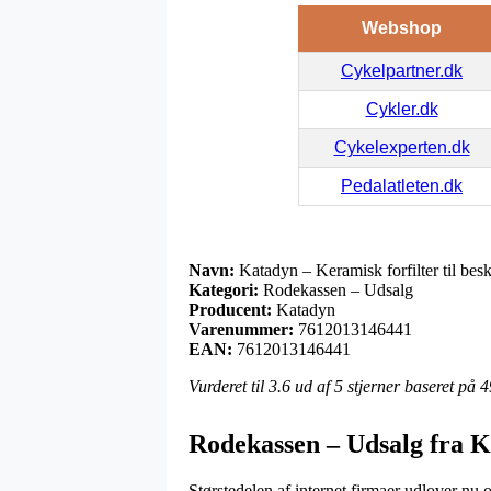
Webshop
Cykelpartner.dk
Cykler.dk
Cykelexperten.dk
Pedalatleten.dk
Navn:
Katadyn – Keramisk forfilter til bes
Kategori:
Rodekassen – Udsalg
Producent:
Katadyn
Varenummer:
7612013146441
EAN:
7612013146441
Vurderet til
3.6
ud af 5 stjerner baseret på
4
Rodekassen – Udsalg fra 
Størstedelen af internet firmaer udlover nu o