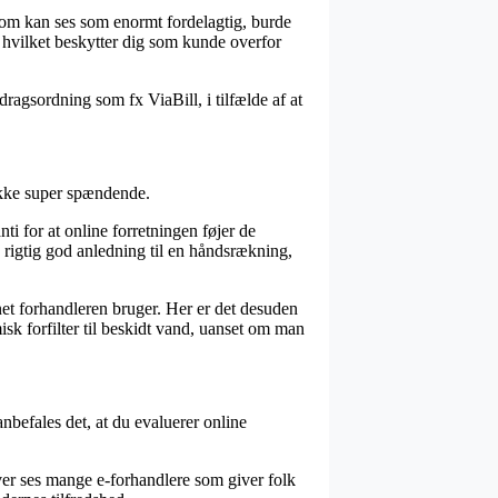
 som kan ses som enormt fordelagtig, burde
, hvilket beskytter dig som kunde overfor
agsordning som fx ViaBill, i tilfælde af at
 ikke super spændende.
ti for at online forretningen føjer de
 rigtig god anledning til en håndsrækning,
rnet forhandleren bruger. Her er det desuden
sk forfilter til beskidt vand, uanset om man
befales det, at du evaluerer online
ver ses mange e-forhandlere som giver folk