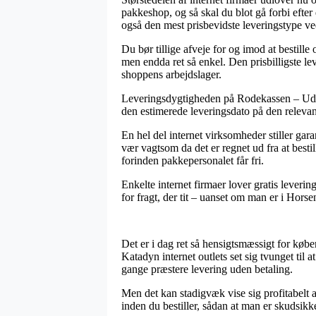
pakkeshop, og så skal du blot gå forbi efte
også den mest prisbevidste leveringstype ve
Du bør tillige afveje for og imod at bestille 
men endda ret så enkel. Den prisbilligste lev
shoppens arbejdslager.
Leveringsdygtigheden på Rodekassen – Udsal
den estimerede leveringsdato på den relevan
En hel del internet virksomheder stiller gar
vær vagtsom da det er regnet ud fra at besti
forinden pakkepersonalet får fri.
Enkelte internet firmaer lover gratis lever
for fragt, der tit – uanset om man er i Horsen
Det er i dag ret så hensigtsmæssigt for køber
Katadyn internet outlets set sig tvunget til
gange præstere levering uden betaling.
Men det kan stadigvæk vise sig profitabelt a
inden du bestiller, sådan at man er skudsikke