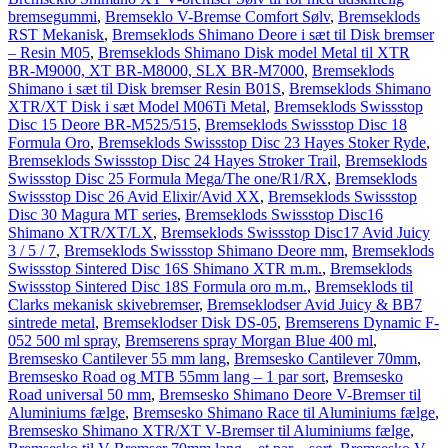
bremsegummi
,
Bremseklo V-Bremse Comfort Sølv
,
Bremseklods
RST Mekanisk
,
Bremseklods Shimano Deore i sæt til Disk bremser
– Resin M05
,
Bremseklods Shimano Disk model Metal til XTR
BR-M9000, XT BR-M8000, SLX BR-M7000
,
Bremseklods
Shimano i sæt til Disk bremser Resin B01S
,
Bremseklods Shimano
XTR/XT Disk i sæt Model M06Ti Metal
,
Bremseklods Swissstop
Disc 15 Deore BR-M525/515
,
Bremseklods Swissstop Disc 18
Formula Oro
,
Bremseklods Swissstop Disc 23 Hayes Stoker Ryde
,
Bremseklods Swissstop Disc 24 Hayes Stroker Trail
,
Bremseklods
Swissstop Disc 25 Formula Mega/The one/R1/RX
,
Bremseklods
Swissstop Disc 26 Avid Elixir/Avid XX
,
Bremseklods Swissstop
Disc 30 Magura MT series
,
Bremseklods Swissstop Disc16
Shimano XTR/XT/LX
,
Bremseklods Swissstop Disc17 Avid Juicy
3 / 5 / 7
,
Bremseklods Swissstop Shimano Deore mm
,
Bremseklods
Swissstop Sintered Disc 16S Shimano XTR m.m.
,
Bremseklods
Swissstop Sintered Disc 18S Formula oro m.m.
,
Bremseklods til
Clarks mekanisk skivebremser
,
Bremseklodser Avid Juicy & BB7
sintrede metal
,
Bremseklodser Disk DS-05
,
Bremserens Dynamic F-
052 500 ml spray
,
Bremserens spray Morgan Blue 400 ml
,
Bremsesko Cantilever 55 mm lang
,
Bremsesko Cantilever 70mm
,
Bremsesko Road og MTB 55mm lang – 1 par sort
,
Bremsesko
Road universal 50 mm
,
Bremsesko Shimano Deore V-Bremser til
Aluminiums fælge
,
Bremsesko Shimano Race til Aluminiums fælge
,
Bremsesko Shimano XTR/XT V-Bremser til Aluminiums fælge
,