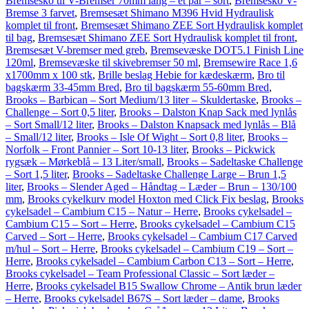
Bremsesko til V-Bremser 70mm lang – et par – sort
,
Bremsesko V-
Bremse 3 farvet
,
Bremsesæt Shimano M396 Hvid Hydraulisk
komplet til front
,
Bremsesæt Shimano ZEE Sort Hydraulisk komplet
til bag
,
Bremsesæt Shimano ZEE Sort Hydraulisk komplet til front
,
Bremsesæt V-bremser med greb
,
Bremsevæske DOT5.1 Finish Line
120ml
,
Bremsevæske til skivebremser 50 ml
,
Bremsewire Race 1,6
x1700mm x 100 stk
,
Brille beslag Hebie for kædeskærm
,
Bro til
bagskærm 33-45mm Bred
,
Bro til bagskærm 55-60mm Bred
,
Brooks – Barbican – Sort Medium/13 liter – Skuldertaske
,
Brooks –
Challenge – Sort 0,5 liter
,
Brooks – Dalston Knap Sack med lynlås
– Sort Small/12 liter
,
Brooks – Dalston Knapsack med lynlås – Blå
– Small/12 liter
,
Brooks – Isle Of Wight – Sort 0,8 liter
,
Brooks –
Norfolk – Front Pannier – Sort 10-13 liter
,
Brooks – Pickwick
rygsæk – Mørkeblå – 13 Liter/small
,
Brooks – Sadeltaske Challenge
– Sort 1,5 liter
,
Brooks – Sadeltaske Challenge Large – Brun 1,5
liter
,
Brooks – Slender Aged – Håndtag – Læder – Brun – 130/100
mm
,
Brooks cykelkurv model Hoxton med Click Fix beslag
,
Brooks
cykelsadel – Cambium C15 – Natur – Herre
,
Brooks cykelsadel –
Cambium C15 – Sort – Herre
,
Brooks cykelsadel – Cambium C15
Carved – Sort – Herre
,
Brooks cykelsadel – Cambium C17 Carved
m/hul – Sort – Herre
,
Brooks cykelsadel – Cambium C19 – Sort –
Herre
,
Brooks cykelsadel – Cambium Carbon C13 – Sort – Herre
,
Brooks cykelsadel – Team Professional Classic – Sort læder –
Herre
,
Brooks cykelsadel B15 Swallow Chrome – Antik brun læder
– Herre
,
Brooks cykelsadel B67S – Sort læder – dame
,
Brooks