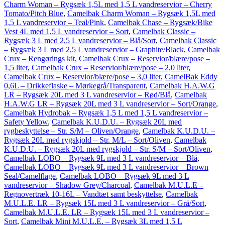
Charm Woman – Rygsæk 1,5L med 1,5 L vandreservior – Cherry
Tomato/Pitch Blue
,
Camelbak Charm Woman – Rygsæk 1,5L med
1,5 L vandreservior – Teal/Pink
,
Camelbak Chase – Rygsæk/Bike
Vest 4L med 1,5 L vandreservior – Sort
,
Camelbak Classic –
Rygsæk 3 L med 2,5 L vandreservior – Blå/Sort
,
Camelbak Classic
– Rygsæk 3 L med 2,5 L vandreservior – Graphite/Black
,
Camelbak
Crux – Rengørings kit
,
Camelbak Crux – Reservior/blære/pose –
1,5 liter
,
Camelbak Crux – Reservior/blære/pose – 2,0 liter
,
Camelbak Crux – Reservior/blære/pose – 3,0 liter
,
CamelBak Eddy
0,6L – Drikkeflaske – Mørkegrå/Transparent
,
Camelbak H.A.W.G
LR – Rygsæk 20L med 3 L vandreservior – Rød/Blå
,
Camelbak
H.A.W.G LR – Rygsæk 20L med 3 L vandreservior – Sort/Orange
,
Camelbak Hydrobak – Rygsæk 1,5 L med 1,5 L vandreservior –
Safety Yellow
,
Camelbak K.U.D.U. – Rygsæk 20L med
rygbeskyttelse – Str. S/M – Oliven/Orange
,
Camelbak K.U.D.U. –
Rygsæk 20L med rygskjold – Str. M/L – Sort/Oliven
,
Camelbak
K.U.D.U. – Rygsæk 20L med rygskjold – Str. S/M – Sort/Oliven
,
Camelbak LOBO – Rygsæk 9L med 3 L vandreservior – Blå
,
Camelbak LOBO – Rygsæk 9L med 3 L vandreservior – Brown
Seal/Camelflage
,
Camelbak LOBO – Rygsæk 9L med 3 L
vandreservior – Shadow Grey/Charcoal
,
Camelbak M.U.L.E –
Regnovertræk 10-16L – Vandtæt samt beskyttelse
,
Camelbak
M.U.L.E. LR – Rygsæk 15L med 3 L vandreservior – Grå/Sort
,
Camelbak M.U.L.E. LR – Rygsæk 15L med 3 L vandreservior –
Sort
,
Camelbak Mini M.U.L.E. – Rygsæk 3L med 1,5 L