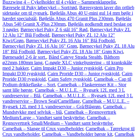
Buzzwing 4 – Cykelholder til 4 cykler – Sammenklappelig
,
Bæresele til Puky løbecykel – Sort/rød
,
Bæresystem laver din ortlieb
sidetaske om til rygsæk
,
Bøjlelås Abus 40 U-mini gul 14 mm bøjle i
hærdet specialstål
,
Bøjlelås Abus 470 Granit Plus 230mm
,
Bøjlelås
Abus 540 Granit X-Plus 230mm
,
Bøjlelås godkendt med beslag og
3 nøgler
,
Børnecykel Puky Z 6 stål 16" Rød
,
Børnecykel Puky ZL
12 Alu 12" Blå Fodbold
,
Børnecykel Puky ZL 12 Alu 12"
Kiwi/Grøn
,
Børnecykel Puky ZL 16 Alu 16" Blå Fodbold
,
Børnecykel Puky ZL 16 Alu 16" Grøn
,
Børnecykel Puky ZL 18 Alu
18" Blå Fodbold
,
Børnecykel Puky ZL 18 Alu 18" Grøn Kiwi
,
Børnesadel 2-6 år sort.
,
Bånd Cateye Strada Stealth
,
Båthorn
ø22mm,180mm lang
,
C-nøgle XLC vinkeljustering – til krankskåle
med 2 hakker
,
Cairn Impakt D30 – Junior rygskjold
,
Cairn Pro
Impakt D30 rygskjold
,
Cairn Proride D30 – Junior rygskjold
,
Cairn
Proride D30 rygskjold
,
Cairn Safety rygskjold
,
Camelbak – Cap til
Podium drikkeflaske – Sort
,
Camelbak – Flaskerenser Kit – Stor
samt lille børste
,
Camelbak – M.U.L.E. – Rygsæk 12L med 3 L
vandreservior – Blå
,
Camelbak – M.U.L.E. – Rygsæk 12L med 3 L
vandreservior – Brown Seal/Camelflage
,
Camelbak – M.U.L.E. –
Rygsæk 12L med 3 L vandreservior – Grå/Blågrøn
,
Camelbak –
Mundstykke med selvluk – blå
,
Camelbak – Regnovertræk
Medium/Large – Vandtæt samt beskyttelse
,
Camelbak –
Regnovertræk Small/Medium – Vandtæt samt beskyttelse
,
Camelbak – Slange til Crux vandbeholder
,
Camelbak – Tørrekrog til
Crux vandbeholder
,
Camelbak – Vandbeholder børste kit
,
Camelbak