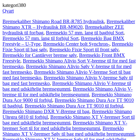
kategori380
Qvart
Bremsekaliber Shimano Road BR-R785 hydraulisk
,
Bremsekaliber
Shimano XTR – Hydraulisk BR-M9020
,
Bremsekaliber ZEE
hydraulisk til for/bag
,
Bremseklo 57 mm. lang til baghjul Sort
,
Bremseklo 57 mm. lang til forhjul Sort
,
Bremseklo Bag BMX
Freestyle – U-Type
,
Bremseklo Center bolt Synchron-
,
Bremseklo
Fixie Sport til bag sølv
,
Bremseklo Fixie Sport til front sølv
,
Bremseklo for Cantilever bremse sølv
,
Bremseklo Front BMX
Freestyle
,
Bremseklo Shimano Alivio Sort V-bremse til for med fast
bremsesko
,
Bremseklo Shimano Alivio Sølv V-bremse til for med
fast bremsesko
,
Bremseklo Shimano Alivio V-bremse Sort til bag
med fast bremsesko
,
Bremseklo Shimano Alivio V-bremse Sølv til
bag med fast bremsesko
,
Bremseklo Shimano Alivio V-bremse til
bag med udskiftelig bremsegummi
,
Bremseklo Shimano Alivio V-
bremse til for med udskiftelig bremsegummi
,
Bremseklo Shimano
Dura Ace 9000 til forhjul
,
Bremseklo Shimano Dura Ace TT 9010
til baghjul
,
Bremseklo Shimano Dura Ace TT 9010 til forhjul
,
Bremseklo Shimano DXR V-Bremse til bag
,
Bremseklo Shimano
Ultegra 6810 til forhjul
,
Bremseklo Shimano XT V-bremser Sort til
bag med udskiftelig bremsegummi
,
Bremseklo Shimano XT V-
bremser Sort til for med udskiftelig bremsegummi
,
Bremseklo
Shimano XT V-bremser Sølv til bag med udskiftelig bremsegummi
,
Bremseklo Shimano XT V-bremser Sølv til for med udskiftelig