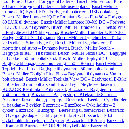
Ixon Pure 30 Lux – Forlygte til batterier
,
Busch+Müller Ixon Pure
30 Lux – Forlygte til batterier – Inklusiv oplader
,
Busch+Müller
Lumotec IQ Eyro LED – Forlygte til batterier – USB opladelig
,
Busch+Müller Lumotec IQ Fly Premium Senso Plus 80 – Forlygte
80 LUX til dynamo
,
Busch+Müller Lumotec IQ-XS DC – Forlygte
LED 70 LUX til dynamo
,
Busch+Müller Lumotec LYT Senso Plus
– Forlygte 30 LUX til dynamo
,
Busch+Müller Lumotec UPP N30 –
Forlygte 30 LUX til dynamo
,
Busch+Müller Lygteholder – Til bag
ved sadlen – 50mm lygte fit
,
Busch+Müller Lygteholder – Til
montering på styret – Dynamo lygter
,
Busch+Müller Secula –
Baglygte til stel – Til batterier
,
Busch+Müller Secula DC – Baglygte
til E-bike – 50mm boltafstand
,
Busch+Müller Toplight 40 –
Baglygte til bagagebære montering – 50 til 80 mm
,
Busch+Müller
Toplight Flat Plus – Baglygte til dynamo – 50mm bolt afstand
,
Busch+Müller Toplight Line Plus – Baglygte til dynamo – 50mm
bolt afstand
,
Busch+Müller Toplight View DC – Baglygte til E-Bike
– 50 eller 80 mm bolt afstand
,
Buzz Key – Nøgle ved låsearm
,
BUZZGRIP Fat-bike – Adapter kit
,
Buzzrack – Bagagerem – 2 stk
x 40 cm – Sort
,
Buzzrack – Bagagestrip – Blæksputte 8 arme –
Assorteret farve i blå, grøn og rød
,
Buzzrack – Beetle – Cykelholder
til bagklap – 3 cykler
,
Buzzrack – BuzzBee – Cykelholder – 2
cykler
,
Buzzrack – Buzzgrip – Bærestang til damecykler
,
Buzzrack
– Overgangsadapter 13 til 7 poler til bilstik
,
Buzzrack – Pilot –
Cykelholder til bagklap – 2 cykler
,
Buzzrack – PP-Strop
,
Buzzrack
– Rampe til Buzzrack SCORPION cykelholder
,
Buzzrack