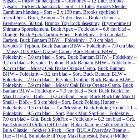
rygsæk – Pickwick backpack – Grå/honey – 12 Liter
,
Brooks
rygsæk – Pickwick backpack – Sort – 13 Liter
,
Brooks Slender
Cambium håndtag – Sort – 2 x 130 mm
,
Brooks styrbånd i
microfiber – Brun
,
Brunox – Turbo clean – Brake cleaner –
Bremserens- 500 ml
,
Brunox Top Lock låsespray
,
Brystremme til
Shimano Sportskamera
,
Buck Apex – Foldekniv – 6,6 cm blad –
Orange
,
Buck Apex Carbon Fiber – Foldekniv – 6,6 cm blad –
Carbon
,
Buck Bantam BBW – Foldekniv – 7,0 cm blad –
Kryptek® Typhon
,
Buck Bantam BBW – Foldekniv – 7,0 cm blad
– Mossy Oak Blaze Orange Camo
,
Buck Bantam BBW –
Foldekniv – 7,0 cm blad – Sort.
,
Buck Bantam BHW – Foldekniv –
9,2 cm blad – Kryptek Typhon
,
Buck Bantam BHW – Foldekniv –
9,2 cm blad – Mossy Oak Blaze Orange Camo
,
Buck Bantam
BHW – Foldekniv – 9,2 cm blad – Sort
,
Buck Bantam BLW –
Foldekniv – 7,9 cm blad – Kryptek Typhon
,
Buck Bantam BLW –
Foldekniv – 7,9 cm blad – Mossy Oak Blaze Orange Camo
,
Buck
Bantam BLW – Foldekniv – 7,9 cm blad – Sort
,
Buck BuckLite
Max II Large – Dolk – 10,2 cm blad – Sort
,
Buck BuckLite Max II
Small – Dolk – 8,3 cm blad – Sort
,
Buck Folding Hunter –
Foldekniv – 9,5 cm blad – Træ/Messing
,
Buck Folding Hunter LT –
Foldekniv – 9,5 cm blad – Sort
,
Buck Mini SpitFire – Foldekniv –
7,0 cm blad – Grå
,
Buck SpitFire – Foldekniv – 8,3 cm blad – Grå
,
Buet skinne til Ortlieb Ql1 beslag
,
Bukse klampe 2 stk med refleks
,
Bula Classic – Sokker 3-Pack – Sort
,
BULA Everyday Beanie –
Hue – Hvid
,
Bundplade til Yepp Maxi barnestol
,
Busch+Müller