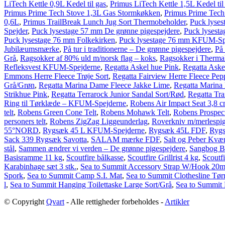
LiTech Kettle 0,9L Kedel til gas
,
Primus LiTech Kettle 1,5L Kedel til
Primus Prime Tech Stove 1,3L Gas Stormkøkken
,
Primus Prime Tech
0,6L
,
Primus TrailBreak Lunch Jug Sort Thermobeholder
,
Puck lyses
Spejder
,
Puck lysestage 57 mm De grønne pigespejdere
,
Puck lysest
Puck lysestage 76 mm Folkekirken
,
Puck lysestage 76 mm KFUM-Sp
Jubilæumsmærke
,
På tur i traditionerne – De grønne pigespejdere
,
På
Grå
,
Ragsokker af 80% uld m/norsk flag – koks
,
Ragsokker i Thermal
Refleksvest KFUM-Spejderne
,
Regatta Askel hue Pink
,
Regatta Ask
Emmons Herre Fleece Trøje Sort
,
Regatta Fairview Herre Fleece Pep
Grå/Grøn
,
Regatta Marina Dame Fleece Jakke Lime
,
Regatta Marina
Strikhue Pink
,
Regatta Terrarock Junior Sandal Sort/Rød
,
Regatta Tra
Ring til Tørklæde – KFUM-Spejderne
,
Robens Air Impact Seat 3,8 
telt
,
Robens Green Cone Telt
,
Robens Mohawk Telt
,
Robens Prospect
personers telt
,
Robens ZigZag Liggeunderlag
,
Roverkniv m/merlespig
55°NORD
,
Rygsæk 45 L KFUM-Spejderne
,
Rygsæk 45L FDF
,
Ryg
Sack 339 Rygsæk Savotta
,
SALAM mærke FDF
,
Salt og Peber Kvæ
stål
,
Sammen ændrer vi verden – De grønne pigespejdere
,
Sangbog Ba
Basisramme 11 kg
,
Scoutfire bålkasse
,
Scoutfire Grillrist 4 kg
,
Scoutf
Karabinhage sæt 3 stk.
,
Sea to Summit Accessory Strap W/Hook 20
Spork
,
Sea to Summit Camp S.I. Mat
,
Sea to Summit Clothesline Tør
l
,
Sea to Summit Hanging Toilettaske Large Sort/Grå
,
Sea to Summit M
© Copyright
Qvart
- Alle rettigheder forbeholdes -
Artikler