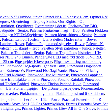
ekniv N°7 Outdoor Junior
,
Opinel N°18 Foldesav 18cm
,
Opinel N°8
vepose
,
Orientering – Trop og Senior
,
Our Rights – Our
 funktion
,
Overligger
,
Overnatning i det fri
,
Pack-up-Cup BIO
,
patiguide – Senior
,
Paletten Fantasiens magi – Trop
,
Paletten Flokken
åndbogen KFUM-Spejderne
,
Paletten Idemaskinen – Senior
,
Paletten
,
Paletten Lyn og Torden – Ulv
,
Paletten Madeventyr – Bæver
,
d andre – Rover
,
Paletten Pligten mod sig selv – Rover
,
Paletten På
Paletten Stil skarpt – Trop
,
Paletten Styrk patruljen – Junior
,
Paletten
,
Paletten Tro på det – Senior
,
Paletten Tro, håb og historier – Ulv
,
nser NEO 240 Lumen
,
Pandelygte LED med rød diode 55NORD
,
te 25 cm
,
Pigespejder Kløverpose
,
Pilgrimsvandring med børn og
een
,
Pinewood Dog-sports light Vest Brun
,
Pinewood Dog-sports
brid Extreme W
,
Pinewood Fisk/Jagt Vante
,
Pinewood Fisk/Jagt
ece Rød Melange
,
Pinewood Hue Murmansk
,
Pinewood Lappland
e friluftsjakke til børn
,
Pinewood Poncho Rainfall
,
Pinewood
od Thelon Padded
,
Pinewood Thelon Padded Jakke
,
Pinewood
r – Ulv
,
Pioneringspiger – De grønne pigespejdere
,
Pionermærker
,
tens mærker
,
Pløkhammer i gummi
,
Pløkker i plast rød 6 stk. 22 cm
,
,
Potjie Pot – Priser fra kr. 159,-
,
Power Practical PowerPot 5
,
PR
ssential Stove Set 1,3L Gas Stormkøkken
,
Primus Essential Stove Set
 / Lightergas
,
Primus Lighter
,
Primus Lite+ All-In-One Stove
,
Primus