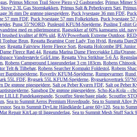
 gas
,
Primus Micron Trail Stove Piezo v2 Gasbrænder
,
Primus Mimer S
 Stove 2,3L Gas Stormkøkken
,
Primus Salt & Peberkværn Sæt
,
Primus 
tage 36 mm De grønne pigespejdere
,
Puck lysestage 36 mm FDF
,
Puck
age 57 mm FDF
,
Puck lysestage 57 mm Folkekirken
,
Puck lysestage 5
ejder
,
Pung 55°NORD
,
Puslespil KFUM-Spejderne
,
Pusling T-shirt G
 vandring med en pilgrimspræst
,
Ragsokker af 60% kamgarns uld. navy
 brushed kvalitet af 80% uld
,
RAVPowerbank Extreme Outdoor
,
REDO
el Tophue Brun
,
Regatta Beaming Core Lady Top Hvid
,
Regatta Dare2
per
,
Regatta Fairview Herre Fleece Sort
,
Regatta Holcombe IPE Junior 
 Dame Fleece Rød 44
,
Regatta Marina Dame Fleecejakke Lilla/Orange
ilspace Vandrestøvle Grå/Lime
,
Regatta Viva Strikhue 5-6 År
,
Regnsla
cm
,
Robens Campground Liggeunderlag 3 cm 183cm
,
Robens Chinook 
or Telt & Tilbehør
,
Robens Searcher Kompakt Foldestol
,
Robens Shack
er Baptistspejderne
,
Roverliv KFUM-Spejderne
,
Rumpevarmer
,
Rund 
sæk 55L FDF
,
Rygsæk 55L KFUM-Spejderne
,
Rygsækovertræk 55°
rn De grønne pigespejdere
,
Salt og Peber Kværn FDF
,
Salt og Peber K
ptistspejderne
,
Sangbog De grønne pigespejdere
,
Scho-Ka-Kola – cho
ire LILLE Pandekagepande
,
Scoutfire Stege/bage plade
,
Scoutfire ST
mm
,
Sea to Summit Aeros Premium Hovedpude
,
Sea to Summit Alloy P
resnor
,
Sea to Summit DryLite Håndklæde Large 60×120
,
Sea to Summ
at Repair Kit/Lap til liggeunderlag
,
Sea to Summit Mesh Stuff Sack 9