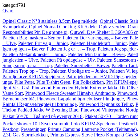
kategori791
Qvart
Opinel Classic N°8 stainless 8,5cm Bøg m/skede
,
Opinel Classic Stai
Svampekniv
,
Opinel Nomad Cooking Kit 5 dele
,
Oplev verden
,
Oran
Responsibilities Pin De grønne pi
,
Outwell Day Shelter L 366×366 c
Paletten Bag masken – Senior
,
Paletten Der var engang – Bæver
,
Pale
– Ulve
,
Paletten Frit valg – Junior
,
Paletten Handlekraft – Junior
,
Pale
Igen og igen – Bæver
,
Paletten Jeg er … – Trop
,
Paletten Jeg spejder 
Paletten Mekanikmester – Junior
,
Paletten Min familie – Bæver
,
Palet
junglestien – Ulve
,
Paletten På opdagelse – Ulv
,
Paletten Sansestorm 
Sund, smart, parat – Trop
,
Paletten Superhelte – Bæver
,
Paletten Tan
Paletten Trop op – Trop
,
Paletten Utrolige tro – Junior
,
Paletten Vi leg
Patruljefarve KFUM-Spejderne
,
Patruljeledersnor HVID Pigespejder
unge
,
Pilte Peter
,
Pilte T-shirt Grøn
,
Pin Folkekirken
,
Pin KFUM-spej
light Vest Grå
,
Pinewood Finnveden Hybrid Extreme Jakke Dk Oliv
Vante Sort
,
Pinewood Fleece Sweater Himalya Anthracite
,
Pinewood 
Børnebukser blå
,
Pinewood Lappland børnebukser Pinkjungle
,
Pinew
Rainfall Regnsæt/regntøj til børn/unge
,
Pinewood Regnbuks Telluz
,
P
Thelon Padded Jakke W Evening Blue
,
Pinewood Vinterparka Nordp
Plakat 50×70 – Taâ med på eventyr 2018
,
Plakat 50×70 – Jorden run
Pocket shower 10 l Sea to summit
,
Polo KFUM-Spejderne
,
Postkort 
Postkort
,
Presseninger
,
Primus Camping Lanterne Pocket (Teltlampe)
2,3L Gas Stormkøkken
,
Primus Express Stove Piezo Kompakt Gas 