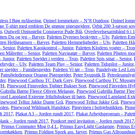
nless I Bøg m/låsering
,
Opinel lommekniv – N°8 Outdoor
,
Opinel lomm
ge T-shirt med emblem De grønne pigespejdere
,
Orbit 200 3-sæson so
m
,
Outwell Oppustelig Conqueror Pude Blå
,
Overlevelsesarmbånd 6 i 1
tten Du og jeg – Bæver
,
Paletten Dyrenes beskytter – Ulv
,
Paletten Em
tten Helligsansen – Bæver
,
Paletten Hemmeligheder – Ulv
,
Paletten H
– Senior
,
Paletten Kaoskontrol – Junior
,
Paletten Klodens vogter – Trop
ten Målretter – Senior
,
Paletten Navigatør – Bæver
,
Paletten Pligten mo
– Junior
,
Paletten Spejder i verden – Trop
,
Paletten Spis smat – Senior
,
kebryder – Ulv
,
Paletten Team Play – Senior
,
Paletten Tidspilot – Junior
er spejder – Familiespejder
,
Paletten Vi tør – Trop
,
Pandelygte Led Le
,
Patruljeledersnor Orange Pigespejder
,
Peter Svupstik II
,
Petroleumslyg
der
,
Pinewood Caribou TC Dark Grey
,
Pinewood Caribou TC Mossgr
e/H
,
Pinewood Finnveden Tighter Bukser Sort
,
Pinewood Finveden Hy
Gabrilla Børne Fleece Oliven Melange
,
Pinewood Gabrilla Børne Fle
ood Lappland Extreme friluftsbukser til børn
,
Pinewood Lappland Extrem
inewood Telluz Jakke Dame Grå
,
Pinewood Telluz Jakke Grå
,
Pinewo
olen
,
Pinewood Wildmark Handsker
,
Pingvinen i bolsjebutikken
,
Pione
dt 2017
,
Plakat A3 – Jorden rundt 2017
,
Plakat Arbejdsprogram – Palet
blank – Jorden rundt 2017
,
Postkort med invitation – Jorden rundt 2017
,
Primus Commuter Mug 0,4 L
,
Primus EasyLight Gaslampe
,
Primus E
Stormkøkken
,
Primus Folding Spork ass. farver
,
Primus Gas Allroundgas