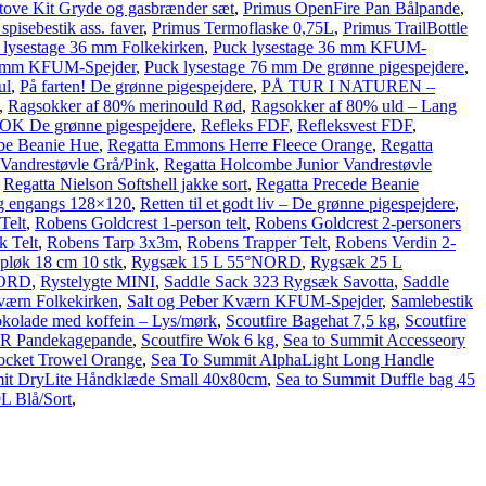
tove Kit Gryde og gasbrænder sæt
,
Primus OpenFire Pan Bålpande
,
spisebestik ass. faver
,
Primus Termoflaske 0,75L
,
Primus TrailBottle
 lysestage 36 mm Folkekirken
,
Puck lysestage 36 mm KFUM-
7 mm KFUM-Spejder
,
Puck lysestage 76 mm De grønne pigespejdere
,
ul
,
På farten! De grønne pigespejdere
,
PÅ TUR I NATUREN –
,
Ragsokker af 80% merinould Rød
,
Ragsokker af 80% uld – Lang
K De grønne pigespejdere
,
Refleks FDF
,
Refleksvest FDF
,
be Beanie Hue
,
Regatta Emmons Herre Fleece Orange
,
Regatta
Vandrestøvle Grå/Pink
,
Regatta Holcombe Junior Vandrestøvle
,
Regatta Nielson Softshell jakke sort
,
Regatta Precede Beanie
g engangs 128×120
,
Retten til et godt liv – De grønne pigespejdere
,
Telt
,
Robens Goldcrest 1-person telt
,
Robens Goldcrest 2-personers
 Telt
,
Robens Tarp 3x3m
,
Robens Trapper Telt
,
Robens Verdin 2-
pløk 18 cm 10 stk
,
Rygsæk 15 L 55°NORD
,
Rygsæk 25 L
NORD
,
Rystelygte MINI
,
Saddle Sack 323 Rygsæk Savotta
,
Saddle
værn Folkekirken
,
Salt og Peber Kværn KFUM-Spejder
,
Samlebestik
kolade med koffein – Lys/mørk
,
Scoutfire Bagehat 7,5 kg
,
Scoutfire
OR Pandekagepande
,
Scoutfire Wok 6 kg
,
Sea to Summit Accesseory
ocket Trowel Orange
,
Sea To Summit AlphaLight Long Handle
it DryLite Håndklæde Small 40x80cm
,
Sea to Summit Duffle bag 45
L Blå/Sort
,