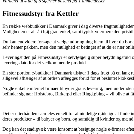
Vurderet til
4
ud af 5 stjerner baseret på
1
anmeldelser
Fitnessudstyr fra Kettler
En række webbutikker i Danmark giver i dag diverse fragtmuligheder. F
Muligheden er altså i høj grad enkel, samt typisk ydermere den prisb
Du kan endvidere forsøge at vælge udbringning hjem til hvor du bor ell
selv henter pakken, men den mulighed er betinget af at du er nær onli
Leveringstiden på Fitnessudstyr er selvfølgelig super betydningsfuld 
leveringsdato for det vedkommende produkt.
En stor portion e-butikker i Danmark tilsiger 1 dags fragt på en la
alligevel afhænger af at ordren aflægges forud for et besluttet klokkes
Nogle enkelte internet firmaer tilbyder gratis levering, men undertiden
befinder sig nær Holstebro, Birkerød eller Ringkøbing – vil blive at få 
Det er efterhånden særdeles enkelt for almindelige dødelige at finde in
deres produkter – til babyer og børn, og samtidig til kvinder og mænd 
Dog kan det stadigvæk være lønsomt at besigtige nogle e-firmaer eft