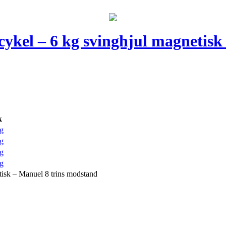
cykel – 6 kg svinghjul magnetisk
k
g
g
g
g
isk – Manuel 8 trins modstand