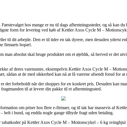
ørstevalget hos mange er nu til dags afhentningssteder, og så kan du bl
illigste form for levering ved køb af Kettler Axos Cycle M – Motionscy
er til dit arbejde. Den er til tider en tak dyrere, men desuden yderst e
ne firmaets bopæl.
om man absolut skal bruge produktet om et øjeblik, så herved er det ut
ng række af deres varenumre, eksempelvis Kettler Axos Cycle M – Motio
læt, sådan at de med sikkerhed kan nå at få varerne afsendt forud for at 
 er det forbeholdt når der shoppes for en konkret pris. Desuden kan man 
fragtmanden til at levere din pakke til et afhentningssted.
formation om priser hos flere e-firmaer, og til tak har massevis af Kettl
– helt i bund, og endda nogle gange tilbyde fragt uden betaling.
er rabatkoder på Kettler Axos Cycle M – Motionscykel – 6 kg svinghjul