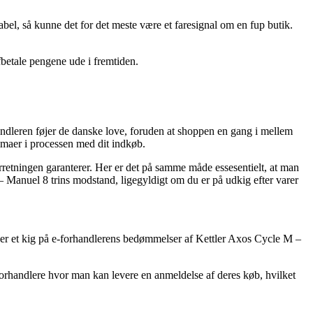
rabel, så kunne det for det meste være et faresignal om en fup butik.
fbetale pengene ude i fremtiden.
ndleren føjer de danske love, foruden at shoppen en gang i mellem
emmaer i processen med dit indkøb.
rretningen garanterer. Her er det på samme måde essesentielt, at man
 Manuel 8 trins modstand, ligegyldigt om du er på udkig efter varer
tager et kig på e-forhandlerens bedømmelser af Kettler Axos Cycle M –
forhandlere hvor man kan levere en anmeldelse af deres køb, hvilket