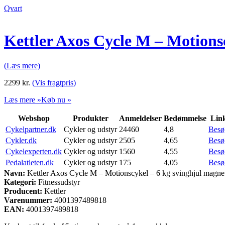
Qvart
Kettler Axos Cycle M – Motions
(Læs mere)
2299
kr.
(Vis fragtpris)
Læs mere »
Køb nu »
Webshop
Produkter
Anmeldelser
Bedømmelse
Lin
Cykelpartner.dk
Cykler og udstyr
24460
4,8
Besø
Cykler.dk
Cykler og udstyr
2505
4,65
Besø
Cykelexperten.dk
Cykler og udstyr
1560
4,55
Besø
Pedalatleten.dk
Cykler og udstyr
175
4,05
Besø
Navn:
Kettler Axos Cycle M – Motionscykel – 6 kg svinghjul magnet
Kategori:
Fitnessudstyr
Producent:
Kettler
Varenummer:
4001397489818
EAN:
4001397489818