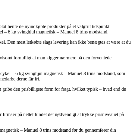
ot hente de nyindkøbte produkter på et valgfrit tidspunkt.
kel – 6 kg svinghjul magnetisk – Manuel 8 trins modstand.
nkel. Den mest letkøbte slags levering kan ikke benægtes at være at du
vivlsomt fornuftigt at man kigger nærmere på den forventede
nscykel – 6 kg svinghjul magnetisk – Manuel 8 trins modstand, som
medarbejderne får fri.
gribe den prisbilligste form for fragt, hvilket typisk – hvad end du
er firmaer på nettet fundet det nødvendigt at trykke prisniveauet på
 magnetisk – Manuel 8 trins modstand før du gennemfører din