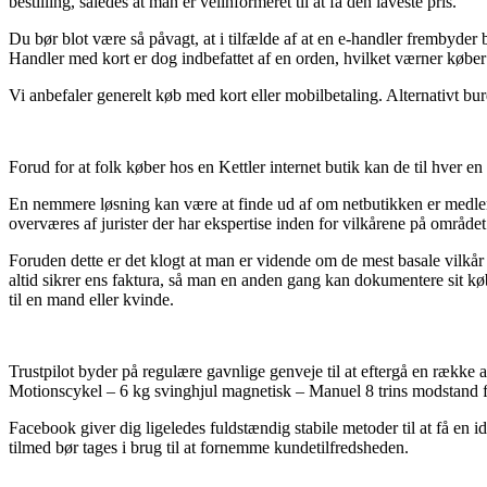
bestilling, således at man er velinformeret til at få den laveste pris.
Du bør blot være så påvagt, at i tilfælde af at en e-handler frembyder b
Handler med kort er dog indbefattet af en orden, hvilket værner køber 
Vi anbefaler generelt køb med kort eller mobilbetaling. Alternativt bu
Forud for at folk køber hos en Kettler internet butik kan de til hver e
En nemmere løsning kan være at finde ud af om netbutikken er medlem 
overværes af jurister der har ekspertise inden for vilkårene på området
Foruden dette er det klogt at man er vidende om de mest basale vilkår
altid sikrer ens faktura, så man en anden gang kan dokumentere sit k
til en mand eller kvinde.
Trustpilot byder på regulære gavnlige genveje til at eftergå en række
Motionscykel – 6 kg svinghjul magnetisk – Manuel 8 trins modstand 
Facebook giver dig ligeledes fuldstændig stabile metoder til at få en
tilmed bør tages i brug til at fornemme kundetilfredsheden.