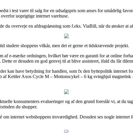
edst i test varer til salg for en udsalgspris som anses for umådelig favo
overfor uoprigtige internet varehuse.
rde du overveje en afdragsløsning som f.eks. ViaBill, når du ønsker at a
n tid studere shoppens vilkår, men det er gerne et tidskrævende projekt.
af e-mærke ordningen, hvilket bør være en garanti for at online forha
. Dette er desuden en god genvej til at blive assisteret, ifald du får dil
 der kan have betydning for handlen, som fx den byttepolitik internet fo
øb af Kettler Axos Cycle M – Motionscykel – 6 kg svinghjul magnetisk –
 aktuelle konsumenters evalueringer og af den grund foreslår vi, at du 
forinden du shopper.
 idé om internet webshoppens troværdighed. Desuden ses nogle internet 