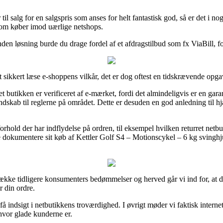
l salg for en salgspris som anses for helt fantastisk god, så er det i n
 som køber imod uærlige netshops.
den løsning burde du drage fordel af et afdragstilbud som fx ViaBill, foru
t sikkert læse e-shoppens vilkår, det er dog oftest en tidskrævende opga
 butikken er verificeret af e-mærket, fordi det almindeligvis er en gara
ndskab til reglerne på området. Dette er desuden en god anledning til hj
hold der har indflydelse på ordren, til eksempel hvilken returret netbuti
 dokumentere sit køb af Kettler Golf S4 – Motionscykel – 6 kg svinghju
 række tidligere konsumenters bedømmelser og herved går vi ind for, at d
 din ordre.
 få indsigt i netbutikkens troværdighed. I øvrigt møder vi faktisk inter
 hvor glade kunderne er.