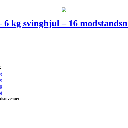
– 6 kg svinghjul – 16 modstands
k
g
g
g
g
ndsniveauer