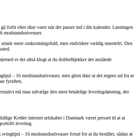
å forbi efter dine varer når det passer ind i din kalender. Løsningen
 16 modstandsniveauer.
lle smule mere omkostningsfuld, men endvidere vældig smertefri. Den
ssted.
jemed er det altså klogt at du dobbelttjekker det anslåede
nghjul – 16 modstandsniveauer, men glem ikke at det regnes ud fra at
ar fyraften.
lternativt må man udvælge den mest betalelige leveringsløsning, der
llige Kettler internet selskaber i Danmark været presset til at at
portofri levering.
 svinghjul – 16 modstandsniveauer forud for at du bestiller, sådan at