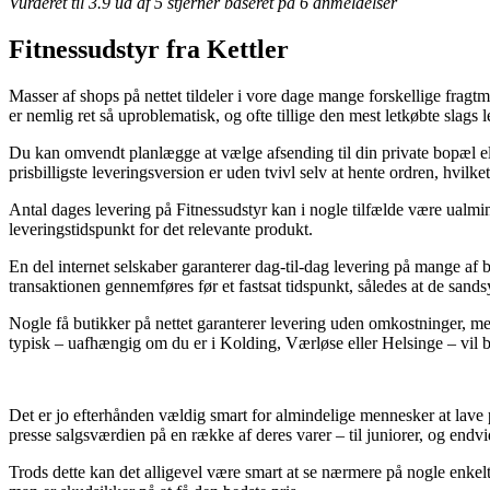
Vurderet til
3.9
ud af 5 stjerner baseret på
6
anmeldelser
Fitnessudstyr fra Kettler
Masser af shops på nettet tildeler i vore dage mange forskellige fragt
er nemlig ret så uproblematisk, og ofte tillige den mest letkøbte slag
Du kan omvendt planlægge at vælge afsending til din private bopæl el
prisbilligste leveringsversion er uden tvivl selv at hente ordren, hvilk
Antal dages levering på Fitnessudstyr kan i nogle tilfælde være ualmin
leveringstidspunkt for det relevante produkt.
En del internet selskaber garanterer dag-til-dag levering på mange af
transaktionen gennemføres før et fastsat tidspunkt, således at de sands
Nogle få butikker på nettet garanterer levering uden omkostninger, men
typisk – uafhængig om du er i Kolding, Værløse eller Helsinge – vil blive
Det er jo efterhånden vældig smart for almindelige mennesker at lave pr
presse salgsværdien på en række af deres varer – til juniorer, og endvi
Trods dette kan det alligevel være smart at se nærmere på nogle enkelt