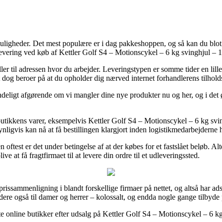
muligheder. Det mest populære er i dag pakkeshoppen, og så kan du blot g
s levering ved køb af Kettler Golf S4 – Motionscykel – 6 kg svinghjul –
ler til adressen hvor du arbejder. Leveringstypen er somme tider en li
et dog beroer på at du opholder dig nærved internet forhandlerens tilhold
deligt afgørende om vi mangler dine nye produkter nu og her, og i det ø
 butikkens varer, eksempelvis Kettler Golf S4 – Motionscykel – 6 kg svi
ynligvis kan nå at få bestillingen klargjort inden logistikmedarbejderne h
 oftest er det under betingelse af at der købes for et fastslået beløb. A
 at få fragtfirmaet til at levere din ordre til et udleveringssted.
issammenligning i blandt forskellige firmaer på nettet, og altså har adski
dere også til damer og herrer – kolossalt, og endda nogle gange tilbyde 
e online butikker efter udsalg på Kettler Golf S4 – Motionscykel – 6 kg