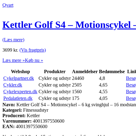
Qvart
Kettler Golf S4 – Motionscykel 
(Læs mere)
3699
kr.
(Vis fragtpris)
Læs mere »
Køb nu »
Webshop
Produkter
Anmeldelser
Bedømmelse
Lin
Cykelpartner.dk
Cykler og udstyr
24460
4,8
Besø
Cykler.dk
Cykler og udstyr
2505
4,65
Besø
Cykelexperten.dk
Cykler og udstyr
1560
4,55
Besø
Pedalatleten.dk
Cykler og udstyr
175
4,05
Besø
Navn:
Kettler Golf S4 – Motionscykel – 6 kg svinghjul – 16 modsta
Kategori:
Fitnessudstyr
Producent:
Kettler
Varenummer:
4001397550600
EAN:
4001397550600