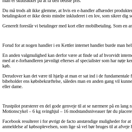
man er skudsikker på at få den bedste pris.
Du må trods alt ikke glemme, at hvis en e-handler afhænder produkter ti
betalingskort er ikke desto mindre inkluderet i en lov, som sikrer dig
Generelt foreslår vi betalinger med kort eller mobilbetaling. Som en an
Forud for at nogen handler i en Kettler internet handler burde man hel
En anden valgmulighed kan derfor være at finde ud af hvorvidt internet
med at e-forhandleren jævnligt efterses af specialister som har nøje ke
køb.
Derudover kan det være til hjælp at man er sat ind i de fundamentale for
bibeholder ens købsbekræftelse, således man en anden gang vil kunne
eller dame.
Trustpilot præsterer en del gode genveje til at se nærmere på en lang
Motionscykel – 6 kg svinghjul – 16 modstandsniveauer før du placerer
Facebook resulterer i for øvrigt de facto anstændige muligheder for at
anmeldelse af købsoplevelsen, som lige så vel bør bruges til at afveje