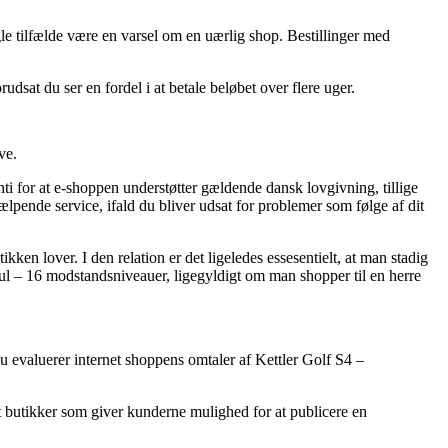
ogle tilfælde være en varsel om en uærlig shop. Bestillinger med
dsat du ser en fordel i at betale beløbet over flere uger.
ve.
nti for at e-shoppen understøtter gældende dansk lovgivning, tillige
ælpende service, ifald du bliver udsat for problemer som følge af dit
kken lover. I den relation er det ligeledes essesentielt, at man stadig
l – 16 modstandsniveauer, ligegyldigt om man shopper til en herre
u evaluerer internet shoppens omtaler af Kettler Golf S4 –
net butikker som giver kunderne mulighed for at publicere en